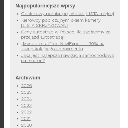
Najpopularniejsze wpisy
Odcinkowy pomiar prędkości [LISTA miejsc]
Kierowcy pod czujnym okiem kamery
[LISTA SKRZYŻOWAŃ]
Ceny autostrad w Polsce. Ile zapłacimy za
przejazd autostradą?
„Masz za staż” od NaviExpert – 30% na
zakup kolejnego abonamentu
Jaka jest najlepsza nawigacja samochodowa
na telefon?
Archiwum
2026
2025
2024
2023
2022
2021
2020