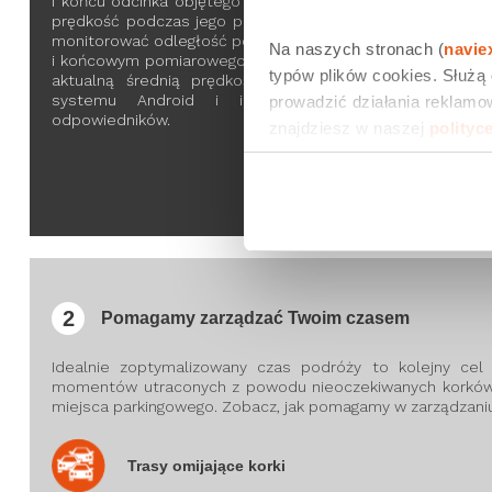
i końcu odcinka objętego pomiarem oraz zmierzy średnią
prędkość podczas jego pokonywania. Możesz na bieżąco
monitorować odległość pomiędzy punktem początkowym
Na naszych stronach (
navie
i końcowym pomiarowego odcinka, a także masz wgląd w
typów plików cookies. Służą
aktualną średnią prędkość, z jaką się poruszasz. Dla
systemu Android i iOS oraz ich zewnętrznych
prowadzić działania reklamow
odpowiedników.
znajdziesz w naszej 
polityc
2
Pomagamy zarządzać Twoim czasem
Idealnie zoptymalizowany czas podróży to kolejny cel
momentów utraconych z powodu nieoczekiwanych korków,
miejsca parkingowego. Zobacz, jak pomagamy w zarządzani
Trasy omijające korki