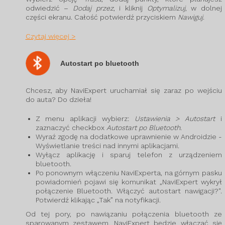
odwiedzić –
Dodaj przez
, i kliknij
Optymalizuj
, w dolnej
części ekranu. Całość potwierdź przyciskiem
Nawiguj
.
Czytaj więcej >
Autostart po bluetooth
Chcesz, aby NaviExpert uruchamiał się zaraz po wejściu
do auta? Do dzieła!
Z menu aplikacji wybierz:
Ustawienia > Autostart
i
zaznaczyć checkbox
Autostart po Bluetooth
.
Wyraź zgodę na dodatkowe uprawnienie w Androidzie -
Wyświetlanie treści nad innymi aplikacjami.
Wyłącz aplikację i sparuj telefon z urządzeniem
bluetooth.
Po ponownym włączeniu NaviExperta, na górnym pasku
powiadomień pojawi się komunikat „NaviExpert wykrył
połączenie Bluetooth. Włączyć autostart nawigacji?".
Potwierdź klikając „Tak” na notyfikacji.
Od tej pory, po nawiązaniu połączenia bluetooth ze
sparowanym zestawem, NaviExpert będzie włączać się