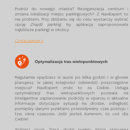
Podróż do nowego miasta? Reorganizacja centrum i
zmiana lokalizacji miejsc parkingowych? Z NaviExpert to
nie problem. Przy zbliżaniu się do celu wystarczy wybrać
opcję
Znajdź parking
, by aplikacja zaproponowała
najbliższe parkingi w okolicy.
Czytaj więcej >
Optymalizacja tras wielopunktowych
Regularnie spędzasz w aucie po kilka godzin i w głowie
planujesz, w jakiej kolejności odwiedzić poszczególne
miejsca? NaviExpert zrobi to za Ciebie. Usługa
optymalizacji tras wielopunktowych pozwala na
inteligentne zaplanowanie podróży w oparciu o aktualne
informacje dotyczące sytuacji na drodze, odległość
pomiędzy danymi punktami, przewidywany czas postoju i
tzw. okna czasowe. Jeśli jesteś kurierem, to coś dla
Ciebie!
Wybierz opcję
Trasa
, dodaj punkty, które planujesz