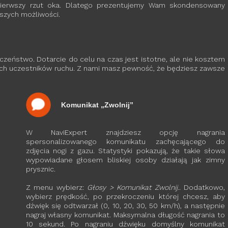
pierwszy rzut oka. Dlatego prezentujemy Wam skondensowany
szych możliwości.
czeństwo. Dotarcie do celu na czas jest istotne, ale nie kosztem
ch uczestników ruchu. Z nami masz pewność, że będziesz zawsze
Komunikat „Zwolnij”
W NaviExpert znajdziesz opcję nagrania
spersonalizowanego komunikatu zachęcającego do
zdjęcia nogi z gazu. Statystyki pokazują, że takie słowa
wypowiadane głosem bliskiej osoby działają jak zimny
prysznic.
Z menu wybierz:
Głosy > Komunikat Zwolnij
.. Dodatkowo,
wybierz prędkość, po przekroczeniu której chcesz, aby
dźwięk się odtwarzał (0, 10, 20, 30, 50 km/h), a następnie
nagraj własny komunikat. Maksymalna długość nagrania to
10 sekund. Po nagraniu dźwięku domyślny komunikat