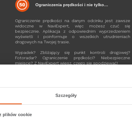
Ograniczenia prędkości i nie tylko…
Ograniczenie prędkości na danym odcinku jest zawsze
widoczne w NaviExpert, więc możesz czuć się
bezpiecznie. Aplikacja z odpowiednim wyprzedzeniem
wyświetli i poinformuje o wszelkich utrudnieniach
drogowych na Twojej trasie.
Wypadek? Zbliżający się punkt kontroli drogowej?
Fotoradar? Ograniczenie prędkości? Niebezpieczne
miejsce? Z NaviExpert wiesz, czego się spodziewać!
Coś nam umknęło? Teraz możesz wygodnie zgłosić
dowolną poprawkę na mapie za pomocą notatki głosowej
z trasy lub… kanapy.
Szczegóły
Czytaj więcej >
Prezentacja korków na trasie
z plików cookie
Słuchamy naszych użytkowników – to na Waszą prośbę