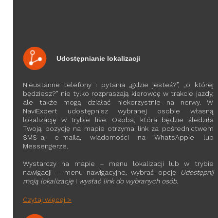
Udostępnianie lokalizacji
Nieustanne telefony i pytania „gdzie jesteś?”, „o której
będziesz?” nie tylko rozpraszają kierowcę w trakcie jazdy,
ale także mogą działać niekorzystnie na nerwy. W
NaviExpert udostępnisz wybranej osobie własną
lokalizację w trybie live. Osoba, która będzie śledziła
Twoją pozycję na mapie otrzyma link za pośrednictwem
SMS-a, e-maila, wiadomości na WhatsAppie lub
Messengerze.
Wystarczy na mapie – menu lokalizacji lub w trybie
nawigacji – menu nawigacyjne, wybrać opcję
Udostępnij
moją lokalizację
i
wysłać link do wybranych osób
.
Czytaj więcej >