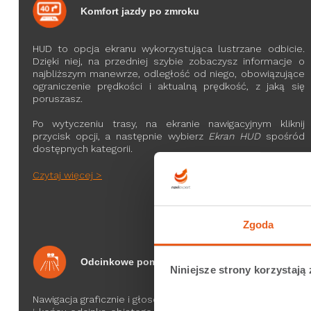
Komfort jazdy po zmroku
HUD to opcja ekranu wykorzystująca lustrzane odbicie.
Dzięki niej, na przedniej szybie zobaczysz informacje o
najbliższym manewrze, odległość od niego, obowiązujące
ograniczenie prędkości i aktualną prędkość, z jaką się
poruszasz.
Po wytyczeniu trasy, na ekranie nawigacyjnym kliknij
przycisk opcji, a następnie wybierz
Ekran HUD
spośród
dostępnych kategorii.
Czytaj więcej >
Zgoda
Odcinkowe pomiary prędkości
Niniejsze strony korzystają 
Nawigacja graficznie i głosowo poinformuje Cię o początku