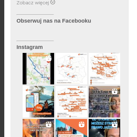
Rysiek
Zobacz więcej
FindPark
Telematyka
Obserwuj nas na Facebooku
Wersje operatorskie
Instagram