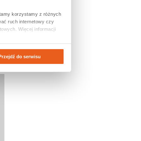
tamy korzystamy z różnych 
ać ruch internetowy czy 
owych. Więcej informacji 
Przejdź do serwisu