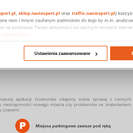
wprowadziliśmy zmianę prezentacji korków na mapie i
skupiliśmy się przede wszystkim na korkach na wybranej
trasie oraz trasach alternatywnych. Jeszcze do niedawna,
xpert.pl
, 
sklep.naviexpert.pl
 oraz 
traffic.naviexpert.pl
) korzys
korki na wszystkich drogach prezentowaliśmy za pomocą
 one nam i innym zaufanym podmiotom do tego by m.in. analizow
szerokiej palety barw. Aktualnie niebieski kolor oznacza
płynny ruch, żółty - drobne utrudnienia, jasnoczerwony
e na podstawie Twojej aktywności na naszych stronach internet
informuje o nieco większych korkach, a czerwony o dużych
e prywatności
.
zatorach. Teraz jest jeszcze czytelniej!
Czytaj więcej >
Ustawienia zaawansowane
 naszej aplikacji. Doskonale zdajemy sobie sprawę z cennych
 nieznajomości nowego miasta czy problemów ze znalezieniem
u czasem!
Miejsca parkingowe zawsze pod ręką