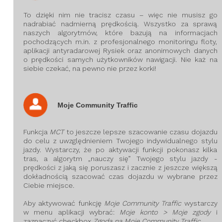
To dzięki nim nie tracisz czasu – więc nie musisz go
nadrabiać nadmierną prędkością. Wszystko za sprawą
naszych algorytmów, które bazują na informacjach
pochodzących m.in. z profesjonalnego monitoringu floty,
aplikacji antyradarowej Rysiek oraz anonimowych danych
o prędkości samych użytkowników nawigacji. Nie każ na
siebie czekać, na pewno nie przez korki!
Moje Community Traffic
Funkcja
MCT
to jeszcze lepsze szacowanie czasu dojazdu
do celu z uwzględnieniem Twojego indywidualnego stylu
jazdy. Wystarczy, że po aktywacji funkcji pokonasz kilka
tras, a algorytm „nauczy się” Twojego stylu jazdy -
prędkości z jaką się poruszasz i zacznie z jeszcze większą
dokładnością szacować czas dojazdu w wybrane przez
Ciebie miejsce.
Aby aktywować funkcję
Moje Community Traffic
wystarczy
w menu aplikacji wybrać:
Moje konto > Moje zgody
i
zaznaczyć checkbox
Zgoda na Moje Community Traffic.