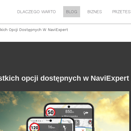
DLACZEGO WARTO
BLOG
BIZNES
PRZETES
kich Opcji Dostępnych W NaviExpert
stkich opcji dostępnych w NaviExpert