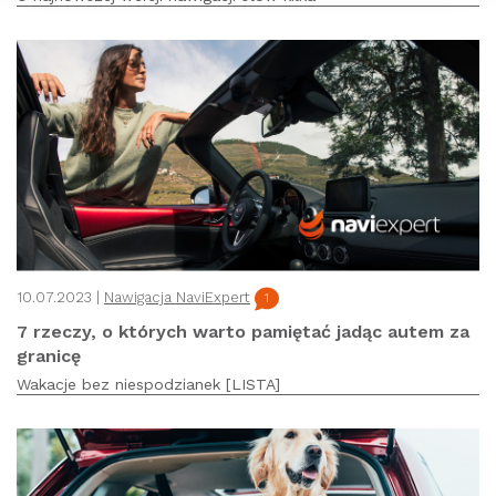
10.07.2023 |
Nawigacja NaviExpert
1
7 rzeczy, o których warto pamiętać jadąc autem za
granicę
Wakacje bez niespodzianek [LISTA]