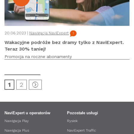
20.06.2023 |
Nawigacja NaviExpert
1
Wakacyjne podróże bez dramy tylko z NaviExpert.
Teraz 30% taniej!
Promocja na roczne abonamenty
1
2
NaviExpert u operatorów
Pozostałe usługi
Nawigacja Play
Rysiek
Nawigacja Plus
NaviExpert Traffic