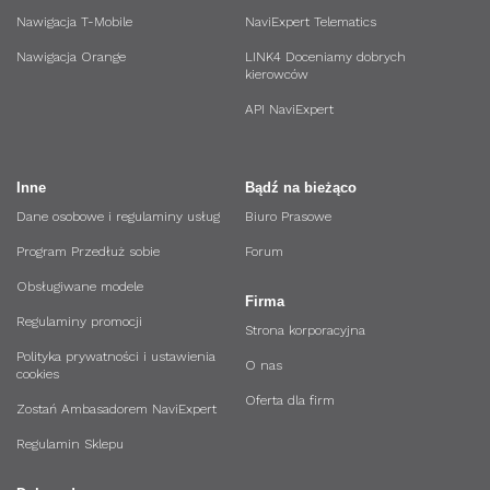
Nawigacja T-Mobile
NaviExpert Telematics
Nawigacja Orange
LINK4 Doceniamy dobrych
kierowców
API NaviExpert
Inne
Bądź na bieżąco
Dane osobowe i regulaminy usług
Biuro Prasowe
Program Przedłuż sobie
Forum
Obsługiwane modele
Firma
Regulaminy promocji
Strona korporacyjna
Polityka prywatności i ustawienia
O nas
cookies
Oferta dla firm
Zostań Ambasadorem NaviExpert
Regulamin Sklepu