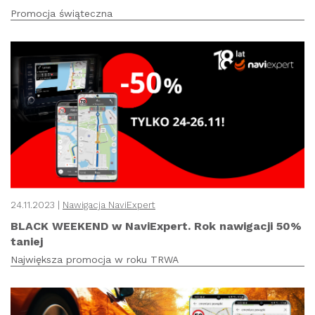
Promocja świąteczna
24.11.2023 |
Nawigacja NaviExpert
BLACK WEEKEND w NaviExpert. Rok nawigacji 50%
taniej
Największa promocja w roku TRWA