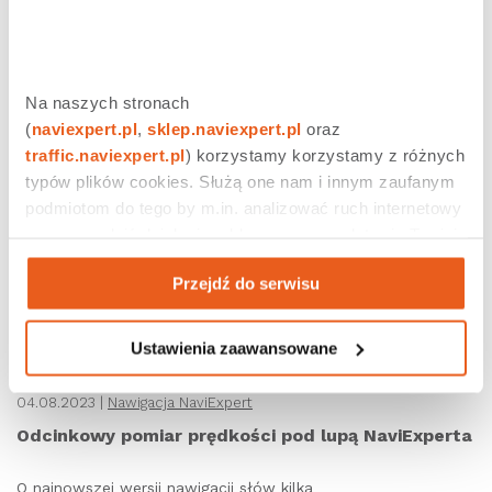
28.08.2023 |
Nawigacja NaviExpert
RAPORT: Czy wysokie ceny zepsuły nam wakacje?
Na naszych stronach 
RAPORT wakacje 2023
(
naviexpert.pl
, 
sklep.naviexpert.pl
 oraz 
traffic.naviexpert.pl
) korzystamy korzystamy z różnych 
typów plików cookies. Służą one nam i innym zaufanym 
podmiotom do tego by m.in. analizować ruch internetowy 
czy prowadzić działania reklamowe na podstawie Twojej 
aktywności na naszych stronach internetowych. Więcej 
Przejdź do serwisu
informacji znajdziesz w naszej 
polityce prywatności
.
Ustawienia zaawansowane
04.08.2023 |
Nawigacja NaviExpert
Odcinkowy pomiar prędkości pod lupą NaviExperta
O najnowszej wersji nawigacji słów kilka