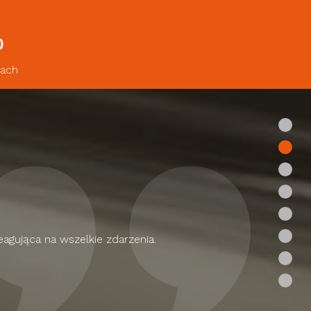
o
tach
eagująca na wszelkie zdarzenia.