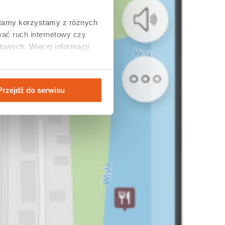
tamy korzystamy z różnych 
ać ruch internetowy czy 
owych. Więcej informacji 
Przejdź do serwisu