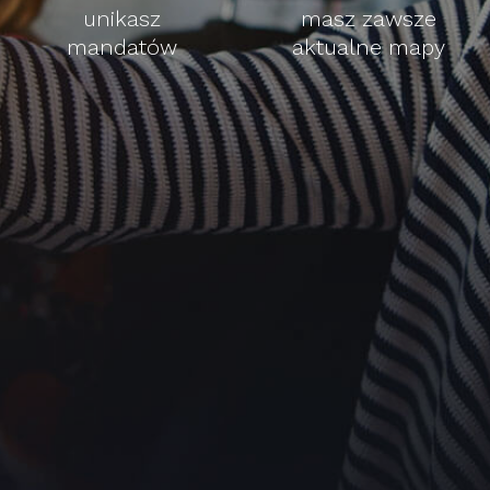
unikasz
masz zawsze
mandatów
aktualne mapy