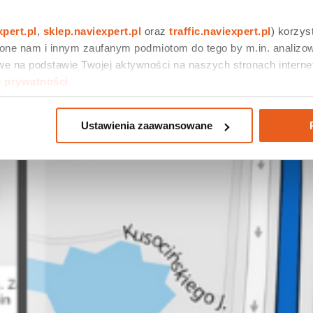
xpert.pl
, 
sklep.naviexpert.pl
 oraz 
traffic.naviexpert.pl
) korzys
 one nam i innym zaufanym podmiotom do tego by m.in. analizow
e na podstawie Twojej aktywności na naszych stronach internet
e prywatności
.
Ustawienia zaawansowane