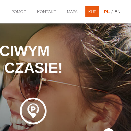
PL
/
EN
J
POMOC
KONTAKT
MAPA
KUP
CIWYM
CZASIE!