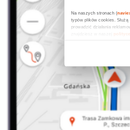
Na naszych stronach (
navie
typów plików cookies. Służą
prowadzić działania reklamow
znajdziesz w naszej 
polityc