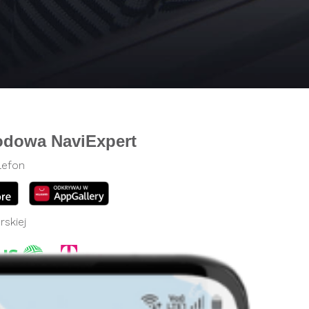
odowa NaviExpert
lefon
rskiej