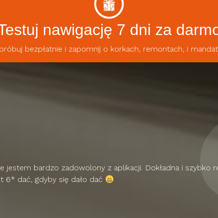
Testuj nawigację 7 dni za darm
róbuj bezpłatnie i zapomnij o korkach, remontach, i manda
nie jestem bardzo zadowolony z aplikacji. Dokładna i szybko r
t 6* dać, gdyby się dało dać