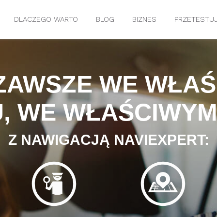
DLACZEGO WARTO
BLOG
BIZNES
PRZETESTU
 ZAWSZE
WE WŁAŚ
,
WE WŁAŚCIWYM 
Z NAWIGACJĄ NAVIEXPERT: