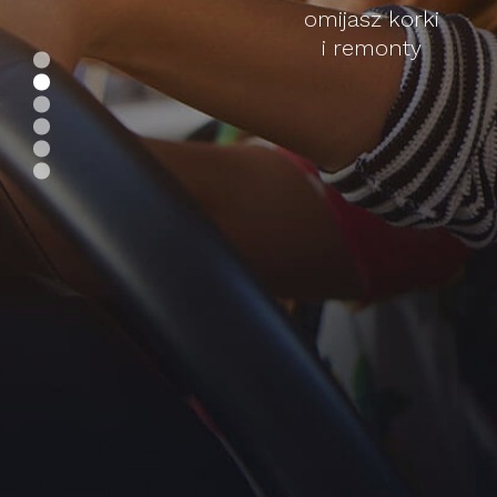
omijasz korki
i remonty