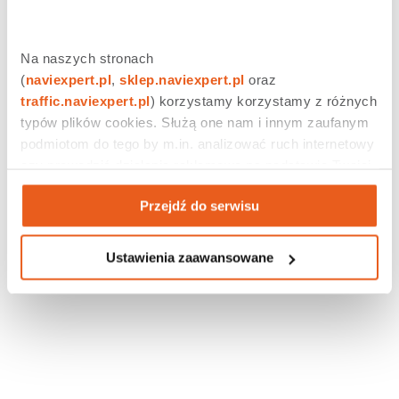
Na naszych stronach 
(
naviexpert.pl
, 
sklep.naviexpert.pl
 oraz 
traffic.naviexpert.pl
) korzystamy korzystamy z różnych 
typów plików cookies. Służą one nam i innym zaufanym 
podmiotom do tego by m.in. analizować ruch internetowy 
czy prowadzić działania reklamowe na podstawie Twojej 
aktywności na naszych stronach internetowych. Więcej 
Przejdź do serwisu
informacji znajdziesz w naszej 
polityce prywatności
.
Ustawienia zaawansowane