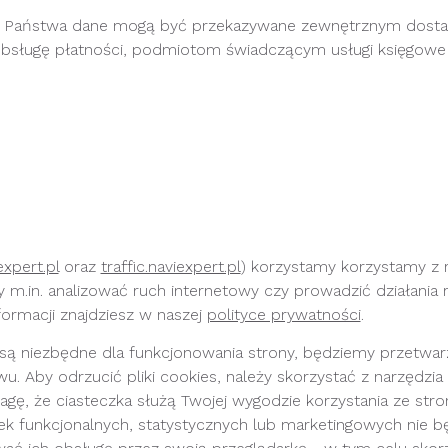
onie, Państwa dane mogą być przekazywane zewnętrznym do
sługę płatności, podmiotom świadczącym usługi księgowe
expert.pl
 oraz 
traffic.naviexpert.pl
) korzystamy korzystamy z 
.in. analizować ruch internetowy czy prowadzić działania 
ormacji znajdziesz w naszej 
polityce prywatności
.
 są niezbędne dla funkcjonowania strony, będziemy przetwa
u. Aby odrzucić pliki cookies, należy skorzystać z narzędzi
gę, że ciasteczka służą Twojej wygodzie korzystania ze stro
ek funkcjonalnych, statystycznych lub marketingowych nie 