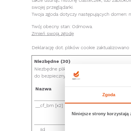
także usunąć historię ciasteczek, lub zablokow
swojej przeglądarki.
Twoja zgoda dotyczy następujących domen: navie
Twój obecny stan: Odmowa.
Zmień swoją zgodę
Deklarację dot. plików cookie zaktualizowan
Niezbędne (30)
Niezbędne pliki cookie przyczyniają się do u
do bezpiecznych obszarów strony internetow
Nazwa
Dostawca
Zgoda
__cf_bm [x2]
LinkedIn
Twitter Inc.
Niniejsze strony korzystają 
__jid
c.disquscdn.