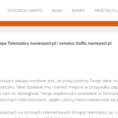
DLACZEGO WARTO
BLOG
BIZNES
PRZETESTU
a Telematics naviexpert.pl i serwisu traffic.naviepert.pl
formularz zakupu możliwe jest, że połączyliśmy Twoje dane 
asteczku. Takie działanie ma również miejsce w przypadku zap
a nam to obsługiwać Twoje wiadomości przesłane w formular
tronach internetowych, dzięki czemu treści reklamowe są l
arzach na stronach internetowych Emapa Telematics sp. z o.o