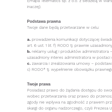
Emapa Telematics sp. z o.o. z siedzibą w War
inaczej).
Podstawa prawna
Twoje dane będą przetwarzane w celu:
a.
prowadzenia komunikacji dotyczącej świadcz
art. 6 ust. 1 lit. f) RODO tj. prawnie uzasadn
b.
reklamy usług i produktów administratora – p
uzasadniony interes administratora w postac
c.
zawarcia i zrealizowania umowy – podstawa pr
c) RODO* tj. wypełnienie obowiązku prawneg
Twoje prawa
Posiadasz prawo do żądania dostępu do swoich
wobec przetwarzania oraz prawo do przenosz
zgody nie wpływa na zgodność z prawem prze
skargi do organu nadzorczego, czyli Prezesa