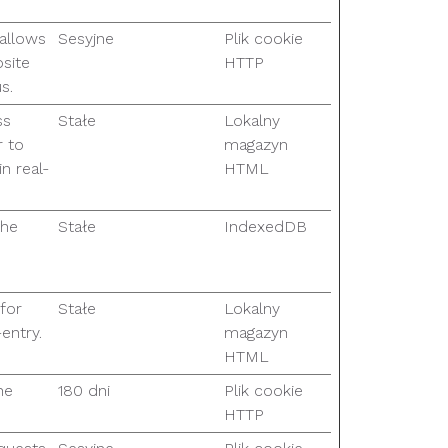
 allows
Sesyjne
Plik cookie
site
HTTP
s.
ss
Stałe
Lokalny
 to
magazyn
n real-
HTML
the
Stałe
IndexedDB
 for
Stałe
Lokalny
entry.
magazyn
HTML
he
180 dni
Plik cookie
HTTP