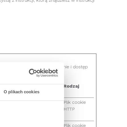
aj z instrukcji, którą znajdziesz w instrukcji
i takich jak nawigacja na stronie i dostęp
z tych ciasteczek.
Maksymalny okres
Rodzaj
O plikach cookies
przechowywania
humans
1 dzień
Plik cookie
n order
HTTP
site.
1 dzień
Plik cookie