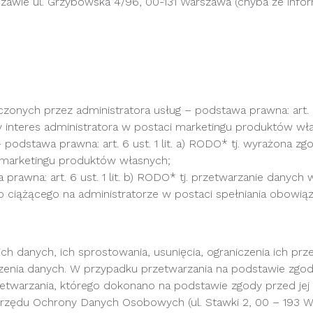
szawie ul. Grzybowska 4/96, 00-131 Warszawa (chyba że infor
onych przez administratora usług – podstawa prawna: art. 6 
iony interes administratora w postaci marketingu produktów wł
odstawa prawna: art. 6 ust. 1 lit. a) RODO* tj. wyrażona zgoda 
i marketingu produktów własnych;
awna: art. 6 ust. 1 lit. b) RODO* tj. przetwarzanie danych w 
o ciążącego na administratorze w postaci spełniania obowi
 danych, ich sprostowania, usunięcia, ograniczenia ich prz
enia danych. W przypadku przetwarzania na podstawie zgody
twarzania, którego dokonano na podstawie zgody przed jej
 Urzędu Ochrony Danych Osobowych (ul. Stawki 2, 00 – 193 W