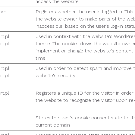
access the website.
com
Registers whether the user is logged in. This
the website owner to make parts of the web
inaccessible, based on the user's log-in statu
rt.pl
Used in context with the website's WordPre
t.pl
theme. The cookie allows the website owner
implement or change the website's content i
time.
rt.pl
Used in order to detect spam and improve 
t.pl
website's security.
t.pl
Registers a unique ID for the visitor in order
the website to recognize the visitor upon re-
Stores the user's cookie consent state for t
current domain