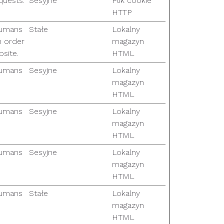
quests.
Sesyjne
Plik cookie
HTTP
humans
Stałe
Lokalny
n order
magazyn
site.
HTML
humans
Sesyjne
Lokalny
magazyn
HTML
humans
Sesyjne
Lokalny
magazyn
HTML
humans
Sesyjne
Lokalny
magazyn
HTML
humans
Stałe
Lokalny
magazyn
HTML