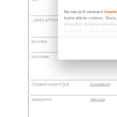
Na naszych stronach (
navie
typów plików cookies. Służą
_GRECAPTCHA
Google
prowadzić działania reklamow
znajdziesz w naszej 
polityc
bcookie
LinkedIn
bscookie
LinkedIn
CookieConsent [x3]
Cookiebot
datadome
Taboola