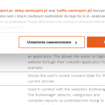
remember the user's Disqus login credential
across websites that use said service.
xpert.pl
, 
sklep.naviexpert.pl
 oraz 
traffic.naviexpert.pl
) korzys
 one nam i innym zaufanym podmiotom do tego by m.in. analizow
This cookie is used to distinguish between 
e na podstawie Twojej aktywności na naszych stronach internet
and bots. This is beneficial for the website, i
e prywatności
.
to make valid reports on the use of their web
Used in order to detect spam and improve 
Ustawienia zaawansowane
website's security.
This cookie is used to identify the visitor th
an application. This allows the visitor to login
website through their LinkedIn application f
example.
Stores the user's cookie consent state for t
current domain
Used in context with the website's BotManag
The BotManager detects, categorizes and
compiles reports on potential bots trying to