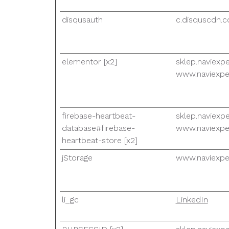
disqusauth
c.disquscdn.
elementor [x2]
sklep.naviexpe
www.naviexper
firebase-heartbeat-
sklep.naviexpe
database#firebase-
www.naviexper
heartbeat-store [x2]
jStorage
www.naviexper
li_gc
LinkedIn