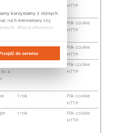
s
HTTP
tamy korzystamy z różnych 
ać ruch internetowy czy 
humans
180 dni
Plik cookie
owych. Więcej informacji 
n order
HTTP
site.
the
1 rok
Plik cookie
Przejdź do serwisu
HTTP
rough
1 rok
Plik cookie
 to a
HTTP
or
he
1 rok
Plik cookie
HTTP
er.
1 rok
Plik cookie
HTTP