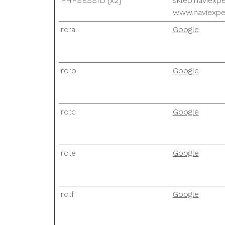
PHPSESSID [x2]
sklep.naviexpe
www.naviexper
rc::a
Google
rc::b
Google
rc::c
Google
rc::e
Google
rc::f
Google