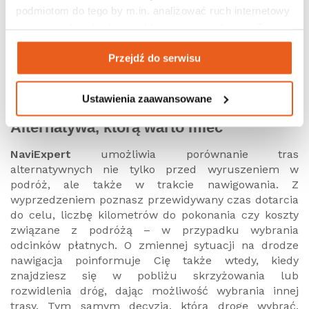
trasa
Rekomendowana
bierze pod uwagę również
podmiotom do tego by m.in. analizować ruch internetowy 
liczbę kilometrów i próbuje znaleźć kompromis
między długością trasy a czasem przejazdu,
czy prowadzić działania reklamowe na podstawie Twojej 
trasa
Najszybsza
kładzie największy nacisk na
aktywności na naszych stronach internetowych. Więcej 
czas dojazdu, nawet kosztem nadłożonych
Przejdź do serwisu
informacji znajdziesz w naszej 
polityce prywatności
.
kilkudziesięciu kilometrów,
trasa
Ekonomiczna
stawia na minimalne spalanie
paliwa i koszty przejazdu drogami płatnymi. Czas
Ustawienia zaawansowane
dojazdu nie jest tu najważniejszy.
Alternatywa, którą warto mieć
NaviExpert
umożliwia porównanie tras
alternatywnych nie tylko przed wyruszeniem w
podróż, ale także w trakcie nawigowania. Z
wyprzedzeniem poznasz przewidywany czas dotarcia
do celu, liczbę kilometrów do pokonania czy koszty
związane z podróżą – w przypadku wybrania
odcinków płatnych. O zmiennej sytuacji na drodze
nawigacja poinformuje Cię także wtedy, kiedy
znajdziesz się w pobliżu skrzyżowania lub
rozwidlenia dróg, dając możliwość wybrania innej
trasy. Tym samym decyzja, którą drogę wybrać,