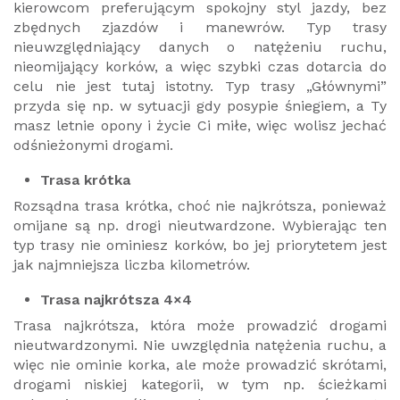
kierowcom preferującym spokojny styl jazdy, bez
zbędnych zjazdów i manewrów. Typ trasy
nieuwzględniający danych o natężeniu ruchu,
nieomijający korków, a więc szybki czas dotarcia do
celu nie jest tutaj istotny. Typ trasy „Głównymi”
przyda się np. w sytuacji gdy posypie śniegiem, a Ty
masz letnie opony i życie Ci miłe, więc wolisz jechać
odśnieżonymi drogami.
Trasa krótka
Rozsądna trasa krótka, choć nie najkrótsza, ponieważ
omijane są np. drogi nieutwardzone. Wybierając ten
typ trasy nie ominiesz korków, bo jej priorytetem jest
jak najmniejsza liczba kilometrów.
Trasa najkrótsza 4×4
Trasa najkrótsza, która może prowadzić drogami
nieutwardzonymi. Nie uwzględnia natężenia ruchu, a
więc nie ominie korka, ale może prowadzić skrótami,
drogami niskiej kategorii, w tym np. ścieżkami