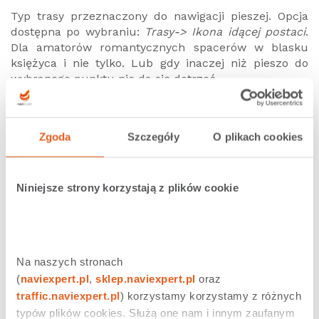
Typ trasy przeznaczony do nawigacji pieszej. Opcja
dostępna po wybraniu:
Trasy-> Ikona idącej postaci
.
Dla amatorów romantycznych spacerów w blasku
księżyca i nie tylko. Lub gdy inaczej niż pieszo do
wybranego punktu nie da się dotrzeć.
Konfiguracja tras w NaviExpert
Zgoda
Szczegóły
O plikach cookies
Aby zmienić domyślnie proponowany przez aplikację
typ trasy wystarczy wybrać:
Menu > Ustawienia > Ustawienia trasy >
Niniejsze strony korzystają z plików cookie
Rekomendowana
i zaznaczyć odpowiedni typ trasy.
Wszystkie dostępne w nawigacji typy tras
umożliwiające omijanie korków, a więc trasy:
Rekomendowana, Najszybsza i Ekonomiczna, mają za
Na naszych stronach 
zadanie doprowadzić do celu w jak najkrótszym
(
naviexpert.pl
, 
sklep.naviexpert.pl
 oraz 
czasie. Podstawowe różnice pomiędzy nimi to:
traffic.naviexpert.pl
) korzystamy korzystamy z różnych 
typów plików cookies. Służą one nam i innym zaufanym 