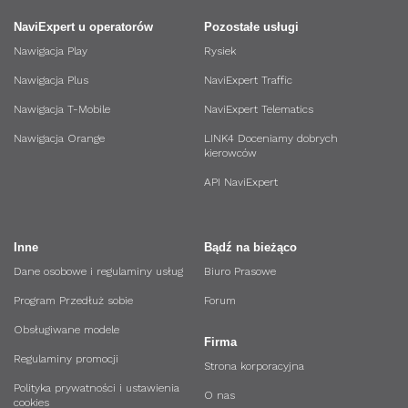
NaviExpert u operatorów
Pozostałe usługi
Nawigacja Play
Rysiek
Nawigacja Plus
NaviExpert Traffic
Nawigacja T-Mobile
NaviExpert Telematics
Nawigacja Orange
LINK4 Doceniamy dobrych
kierowców
API NaviExpert
Inne
Bądź na bieżąco
Dane osobowe i regulaminy usług
Biuro Prasowe
Program Przedłuż sobie
Forum
Obsługiwane modele
Firma
Regulaminy promocji
Strona korporacyjna
Polityka prywatności i ustawienia
O nas
cookies