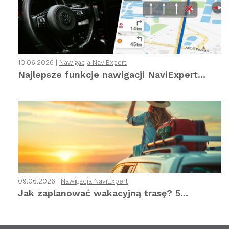
10.06.2026 |
Nawigacja NaviExpert
Najlepsze funkcje nawigacji NaviExpert...
09.06.2026 |
Nawigacja NaviExpert
Jak zaplanować wakacyjną trasę? 5...