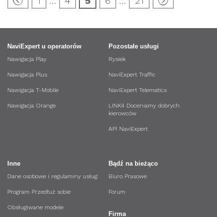
1
…
4
5
6
…
21
NaviExpert u operatorów
Pozostałe usługi
Nawigacja Play
Rysiek
Nawigacja Plus
NaviExpert Traffic
Nawigacja T-Mobile
NaviExpert Telematics
Nawigacja Orange
LINK4 Doceniamy dobrych
kierowców
API NaviExpert
Inne
Bądź na bieżąco
Dane osobowe i regulaminy usług
Biuro Prasowe
Program Przedłuż sobie
Forum
Obsługiwane modele
Firma