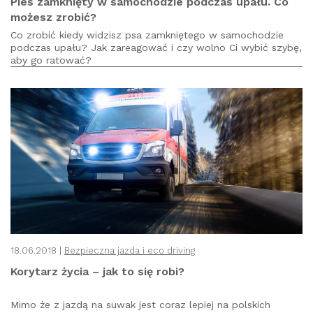
Pies zamknięty w samochodzie podczas upału. Co
możesz zrobić?
Co zrobić kiedy widzisz psa zamkniętego w samochodzie
podczas upału? Jak zareagować i czy wolno Ci wybić szybę,
aby go ratować?
18.06.2018 |
Bezpieczna jazda i eco driving
Korytarz życia – jak to się robi?
Mimo że z jazdą na suwak jest coraz lepiej na polskich