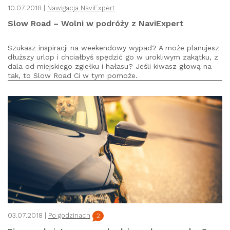
10.07.2018 |
Nawigacja NaviExpert
Slow Road – Wolni w podróży z NaviExpert
Szukasz inspiracji na weekendowy wypad? A może planujesz
dłuższy urlop i chciałbyś spędzić go w urokliwym zakątku, z
dala od miejskiego zgiełku i hałasu? Jeśli kiwasz głową na
tak, to Slow Road Ci w tym pomoże.
03.07.2018 |
Po godzinach
2