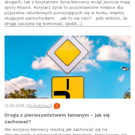
drogach, tak z korytarzem życia kierowcy wciąż jeszcze mają
spory kłopot. Korytarz życia to pozostawione miejsce dla
pojazdów ratunkowych poruszających się w korku, między
stojącymi samochodami. Jak to się robi? jeśli widzisz, że
droga zaczyna się korkować, zjedź(...)
12.06.2018 |
Po godzinach
5
Droga z pierwszeństwem łamanym – jak się
zachować?
Nie wszyscy kierowcy wiedzą jak zachować się na
skrzyżowaniu z pierwszeństwem łamanym. Tymczasem, nie