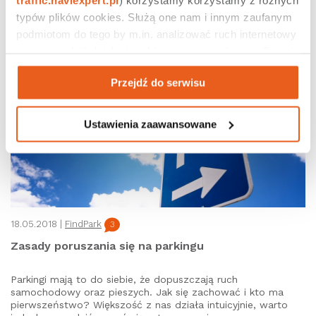
poruszymy temat znaków drogowych, które są zniszczone,
typów plików cookies. Służą one nam i innym zaufanym 
zasłonięte lub nieprzewidziane przez obowiązujące przepisy.
podmiotom do tego by m.in. analizować ruch internetowy 
czy prowadzić działania reklamowe na podstawie Twojej 
aktywności na naszych stronach internetowych. Więcej 
Przejdź do serwisu
informacji znajdziesz w naszej 
polityce prywatności
.
Ustawienia zaawansowane
18.05.2018 |
FindPark
3
Zasady poruszania się na parkingu
Parkingi mają to do siebie, że dopuszczają ruch
samochodowy oraz pieszych. Jak się zachować i kto ma
pierwszeństwo? Większość z nas działa intuicyjnie, warto