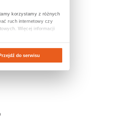
tamy korzystamy z różnych 
ać ruch internetowy czy 
e
owych. Więcej informacji 
Przejdź do serwisu
ę
u