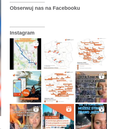
Telematyka
Obserwuj nas na Facebooku
Wersje operatorskie
Instagram
.