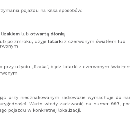
zymania pojazdu na kilka sposobów:
.
lizakiem
lub
otwartą dłonią
 lub po zmroku, użyje
latarki
z czerwonym światłem lub
erwonym
przy użyciu „lizaka”, bądź latarki z czerwonym światłe
erwonym.
stojąc przy nieoznakowanym radiowozie wymachuje do na
iarygodności. Warto wtedy zadzwonić na numer
997
, po
o pojazdu w konkretnej lokalizacji.