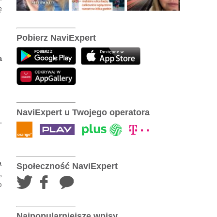
ę
Pobierz NaviExpert
a
NaviExpert u Twojego operatora
.
a
Społeczność NaviExpert
,
b
Najpopularniejsze wpisy