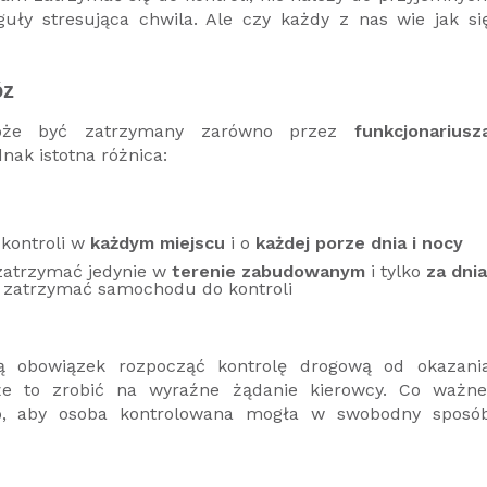
eguły stresująca chwila. Ale czy każdy z nas wie jak si
óz
 może być zatrzymany zarówno przez
funkcjonariusz
ednak istotna różnica:
kontroli w
każdym miejscu
i o
każdej porze dnia i nocy
 zatrzymać jedynie w
terenie zabudowanym
i tylko
za dnia
 zatrzymać samochodu do kontroli
 obowiązek rozpocząć kontrolę drogową od okazani
e to zrobić na wyraźne żądanie kierowcy. Co ważne
b, aby osoba kontrolowana mogła w swobodny sposó