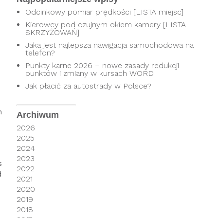
Odcinkowy pomiar prędkości [LISTA miejsc]
Kierowcy pod czujnym okiem kamery [LISTA
SKRZYŻOWAŃ]
Jaka jest najlepsza nawigacja samochodowa na
telefon?
Punkty karne 2026 – nowe zasady redukcji
punktów i zmiany w kursach WORD
Jak płacić za autostrady w Polsce?
m
Archiwum
2026
2025
2024
2023
s
2022
d
2021
2020
2019
2018