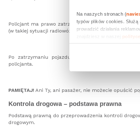
Na naszych stronach (
navie
typów plików cookies. Służą
Policjant ma prawo zatrzymać samochód nawet w m
prowadzić działania reklamow
(w takiej sytuacji radiowóz powinien mieć włączone ni
znajdziesz w naszej 
polityc
Po zatrzymaniu pojazdu, uchyl szybę, a dłonie p
policjanta.
PAMIĘTAJ!
Ani Ty, ani pasażer, nie możecie opuścić p
Kontrola drogowa – podstawa prawna
Podstawą prawną do przeprowadzenia kontroli drogowe
drogowym.