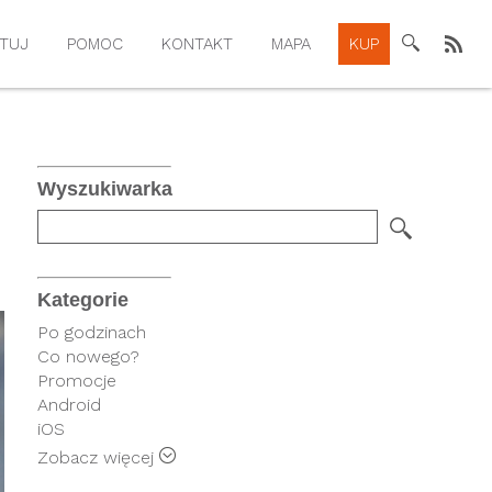
TUJ
POMOC
KONTAKT
MAPA
KUP
Wyszukiwarka
Kategorie
Po godzinach
Co nowego?
Promocje
Android
iOS
Rysiek
Zobacz więcej
FindPark