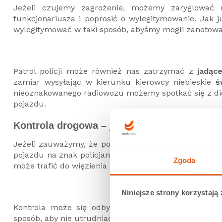
Jeżeli czujemy zagrożenie, możemy zaryglować
funkcjonariusza i poprosić o wylegitymowanie. Jak
wylegitymować w taki sposób, abyśmy mogli zanotowa
Patrol policji może również nas zatrzymać z
jadąc
zamiar wysyłając w kierunku kierowcy niebieskie
ś
nieoznakowanego radiowozu możemy spotkać się z dio
pojazdu.
Kontrola drogowa – jak się zachować
Jeżeli zauważymy, że policjant nakazuje nam zatrzym
pojazdu na znak policjanta jest traktowane jako
prze
Zgoda
może trafić do więzienia nawet na 5 lat!
Niniejsze strony korzystają 
Kontrola może się odbyć w każdym miejscu wskaz
sposób, aby nie utrudniać ruchu ani nie zagrażać b