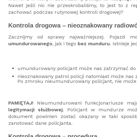
Nawet jeśli nic nie przeskrobaliśmy, to jest to z r
zachować podczas rutynowej kontroli drogowej?
Kontrola drogowa – nieoznakowany radiow
Zacznijmy od sprawy najważniejszej. Pojazd
umundurowanego
, jak i tego
bez munduru
. Istnieje j
umundurowany policjant może nas zatrzymać do 
nieoznakowany patrol policji natomiast może nas
Po zmroku nieumundurowany policjant, nie może
PAMIĘTAJ!
Nieumundurowani funkcjonariusze mają
legitymacji służbowej
. Policjant w mundurze moż
dokument powinien zostać okazany w taki sposó
zanotować dane policjanta.
Kontrola drogowa – procedura