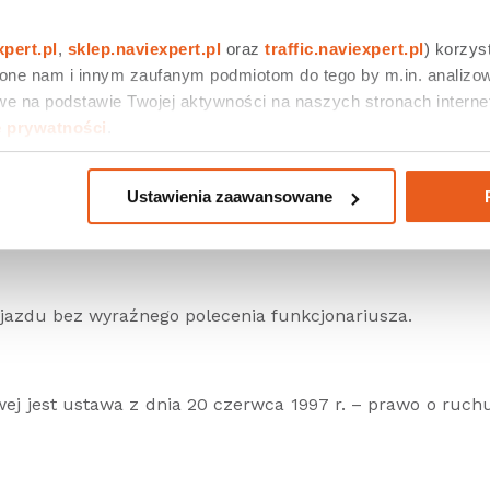
xpert.pl
, 
sklep.naviexpert.pl
 oraz 
traffic.naviexpert.pl
) korzys
 one nam i innym zaufanym podmiotom do tego by m.in. analizow
iejscu
niedozwolonym
przez przepisy czy znaki drogow
e na podstawie Twojej aktywności na naszych stronach internet
ebieskie światło błyskowe).
e prywatności
.
Ustawienia zaawansowane
ozostaw na kierownicy, aż do momentu pojawienia si
ojazdu bez wyraźnego polecenia funkcjonariusza.
j jest ustawa z dnia 20 czerwca 1997 r. – prawo o ruch