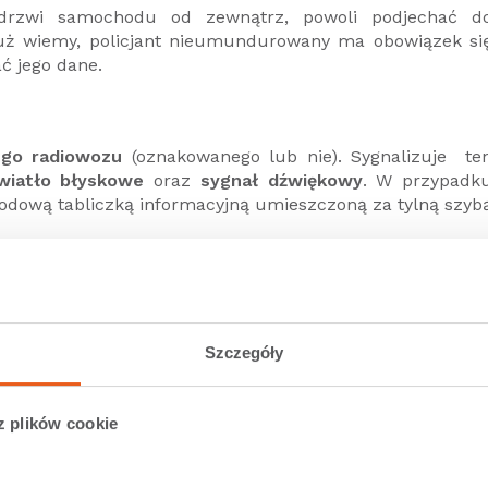
 drzwi samochodu od zewnątrz, powoli podjechać d
 już wiemy, policjant nieumundurowany ma obowiązek si
ć jego dane.
ego radiowozu
(oznakowanego lub nie). Sygnalizuje te
wiatło błyskowe
oraz
sygnał dźwiękowy
. W przypadk
dową tabliczką informacyjną umieszczoną za tylną szyb
anie się do kontroli –
musimy to zrobić
. Niezatrzymani
stępstwo
. Kierowca, który zignoruje wezwanie policjantó
Szczegóły
z plików cookie
anym przez policjanta. Zatrzymajmy samochód w tak
ezpieczeństwu innych uczestników ruchu drogowego.