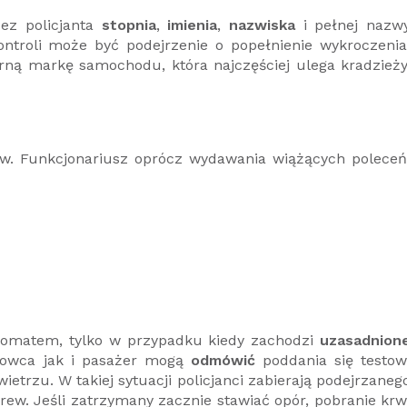
ez policjanta
stopnia
,
imienia
,
nazwiska
i pełnej nazw
ntroli może być podejrzenie o popełnienie wykroczenia
ną markę samochodu, która najczęściej ulega kradzieży
raw. Funkcjonariusz oprócz wydawania wiążących poleceń
komatem, tylko w przypadku kiedy zachodzi
uzasadnion
rowca jak i pasażer mogą
odmówić
poddania się testow
rzu. W takiej sytuacji policjanci zabierają podejrzaneg
rew. Jeśli zatrzymany zacznie stawiać opór, pobranie krw