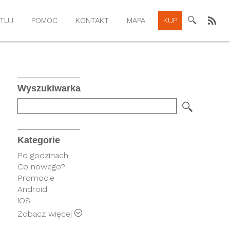
TUJ
POMOC
KONTAKT
MAPA
KUP
Wyszukiwarka
Kategorie
Po godzinach
Co nowego?
Promocje
Android
iOS
Rysiek
Zobacz więcej
FindPark