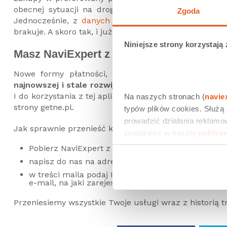
obecnej sytuacji na drogach. W związku z pandem
Zgoda
Jednocześnie, z
danych o ruchu
widzimy, że użytko
brakuje. A skoro tak, i już musicie podróżować – to te
Niniejsze strony korzystają 
Masz NaviExpert z getne.pl? Przejdź do 
Nowe formy płatności, faktura VAT na życzenie,
najnowszej i stale rozwijanej wersji aplikacji
– to wsz
I do korzystania z tej aplikacji Was zachęcamy – także
Na naszych stronach (
navie
strony getne.pl.
typów plików cookies. Służą
prowadzić działania reklamow
Jak sprawnie przenieść konto z wersji getne.pl na Goo
znajdziesz w naszej 
polityc
Pobierz NaviExpert z Google Play,
napisz do nas na adres: obsluga@naviexpert.pl,
w treści maila podaj ID użytkownika z aplikacji z g
e-mail, na jaki zarejestrowałeś się w NaviExpert z 
Przeniesiemy wszystkie Twoje usługi wraz z historią 