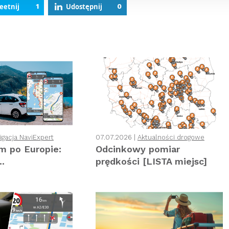
eetnij
1
Udostępnij
0
gacja NaviExpert
07.07.2026 |
Aktualności drogowe
 po Europie:
Odcinkowy pomiar
..
prędkości [LISTA miejsc]