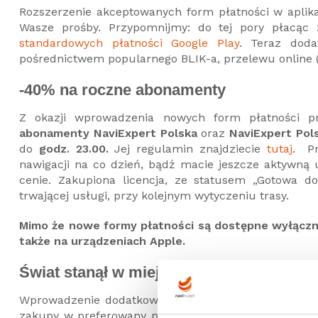
Rozszerzenie akceptowanych form płatności w aplik
Wasze prośby. Przypomnijmy: do tej pory płacąc 
standardowych płatności Google Play
. Teraz doda
pośrednictwem popularnego BLIK-a, przelewu online (
-40% na roczne abonamenty
Z okazji wprowadzenia nowych form płatności p
abonamenty
NaviExpert Polska
oraz
NaviExpert Pol
do
godz. 23.00.
Jej regulamin znajdziecie
tutaj
. Pr
nawigacji na co dzień, bądź macie jeszcze aktywn
cenie. Zakupiona licencja, ze statusem „Gotowa do
trwającej usługi, przy kolejnym wytyczeniu trasy.
Mimo że nowe formy płatności są dostępne wyłączni
także na urządzeniach Apple.
Świat stanął w miejscu? Tylko pozornie
Wprowadzenie dodatkowych metod płatności w aplik
zakupy w preferowany przez Was sposób. Hasło promo