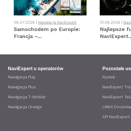
06.07.2026 |
Nawigacja NaviExpert
10.06.2026 |
Naw
Samochodem po Europie:
Najlepsze f
Francja –...
NaviExpert..
NaviExpert u operatorów
Pozostałe us
Nawigacja Play
Rysiek
Nawigacja Plus
NaviExpert Traf
Nawigacja T-Mobile
NaviExpert Te
Nawigacja Orange
LINK4 Docenia
API NaviExpert