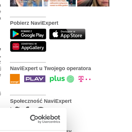
a
e
a
Pobierz NaviExpert
e
,
z
NaviExpert u Twojego operatora
j
e
ć
Społeczność NaviExpert
a
o
Najpopularniejsze wpisy