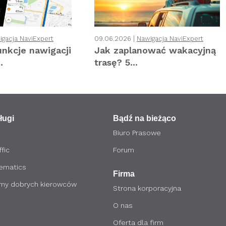
igacja NaviExpert
09.06.2026 |
Nawigacja NaviExpert
unkcje nawigacji
Jak zaplanować wakacyjną
.
trasę? 5...
ługi
Bądź na bieżąco
Biuro Prasowe
fic
Forum
lematics
Firma
my dobrych kierowców
Strona korporacyjna
O nas
Oferta dla firm