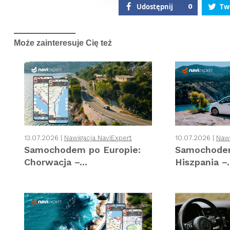
Udostępnij
0
Tw
Może zainteresuje Cię też
13.07.2026 |
Nawigacja NaviExpert
10.07.2026 |
Nawi
Samochodem po Europie:
Samochodem
Chorwacja –...
Hiszpania –.