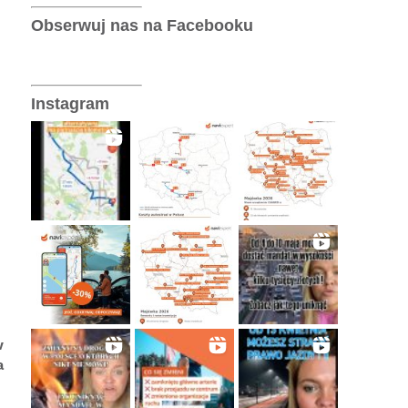
Telematyka
Obserwuj nas na Facebooku
Wersje operatorskie
Instagram
w
a