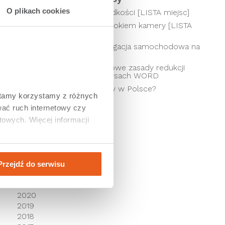
.
O plikach cookies
Odcinkowy pomiar prędkości [LISTA miejsc]
e
Kierowcy pod czujnym okiem kamery [LISTA
SKRZYŻOWAŃ]
Jaka jest najlepsza nawigacja samochodowa na
telefon?
Punkty karne 2026 – nowe zasady redukcji
o
punktów i zmiany w kursach WORD
.
Jak płacić za autostrady w Polsce?
e
tamy korzystamy z różnych 
ać ruch internetowy czy 
Archiwum
owych. Więcej informacji 
2026
2025
2024
2023
Przejdź do serwisu
s
2022
2021
2020
2019
2018