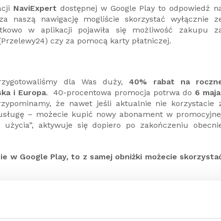
acji
NaviExpert
dostępnej w Google Play to odpowiedź n
za naszą nawigację mogliście skorzystać wyłącznie z
tkowo w aplikacji pojawiła się możliwość zakupu z
Przelewy24) czy za pomocą karty płatniczej.
rzygotowaliśmy dla Was duży,
40% rabat na roczn
ska i Europa
. 40-procentowa promocja potrwa do
6 maja
zypominamy, że nawet jeśli aktualnie nie korzystacie 
ą usługę – możecie kupić nowy abonament w promocyjne
 użycia”, aktywuje się dopiero po zakończeniu obecni
e w Google Play, to z samej obniżki możecie skorzysta
acji to przede wszystkim umożliwienie Wam płacenia z
cji „kupuj jak chcesz” – to jednak także odniesienie d