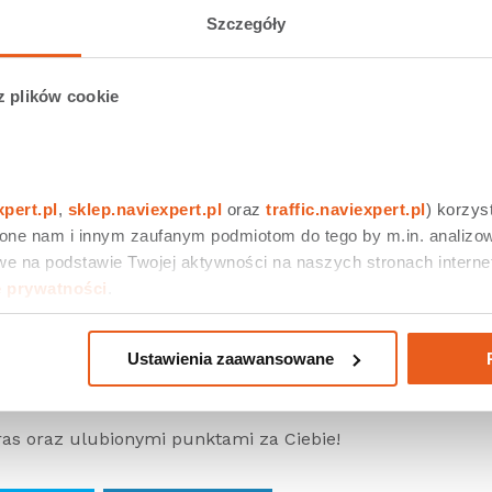
ią, niezmiennie zachęcamy Was do pozostania w domu
Szczegóły
wników aktywnie korzystających z naszego systemu ni
raz możecie to robić wygodniej i 40% taniej.
z plików cookie
Google Play!
 wyjątkowa promocja oraz przede wszystkim
dostęp d
ystko znajdziecie w NaviExpert dostępnym w Google Play
 jeśli do tej pory korzystaliście z NaviExpert pobranego z
xpert.pl
, 
sklep.naviexpert.pl
 oraz 
traffic.naviexpert.pl
) korzys
 one nam i innym zaufanym podmiotom do tego by m.in. analizow
e na podstawie Twojej aktywności na naszych stronach internet
gle Play?
e prywatności
.
Ustawienia zaawansowane
etne.pl – NaviExpert L (Moje konto > Mój profil) oraz adre
Google Play.
tras oraz ulubionymi punktami za Ciebie!