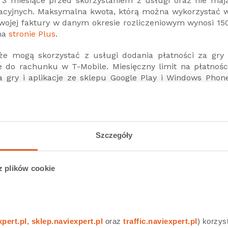
 3 miesiące przed skorzystaniem z usługi oraz nie maj
acyjnych. Maksymalna kwota, którą można wykorzystać 
swojej faktury w danym okresie rozliczeniowym wynosi 15
 na
stronie Plus
.
że mogą skorzystać z usługi dodania płatności za gry 
 do rachunku w T-Mobile. Miesięczny limit na płatnośc
a gry i aplikacje ze sklepu Google Play i Windows Phon
macji dotyczących płatności za aplikacje, gry, książki cz
Szczegóły
eetnij
22
Udostępnij
0
z plików cookie
xpert.pl
, 
sklep.naviexpert.pl
 oraz 
traffic.naviexpert.pl
) korzys