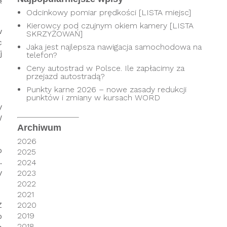
Odcinkowy pomiar prędkości [LISTA miejsc]
Kierowcy pod czujnym okiem kamery [LISTA
w
SKRZYŻOWAŃ]
c
Jaka jest najlepsza nawigacja samochodowa na
j
telefon?
Ceny autostrad w Polsce. Ile zapłacimy za
przejazd autostradą?
Punkty karne 2026 – nowe zasady redukcji
punktów i zmiany w kursach WORD
y
W
Archiwum
2026
o
2025
.
2024
y
2023
2022
2021
Z
2020
2019
o
2018