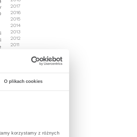
ą
2017
w
2016
0
2015
2014
2013
i
2012
i
2011
e
y
O plikach cookies
tamy korzystamy z różnych 