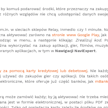
, by komuś podarować środki, które przeznaczy na zakup
 z różnych względów nie chcą udostępniać danych swoje
m.in. w sieciach sklepów Relay, Inmedio czy 1 minute. N
można aktywować zarówno na
stronie www Google Play
, jak 
hodząc w menu, a następnie klikając
Zrealizuj kod
. P
żna wykorzystać na zakup aplikacji, gier, filmów, muzyk
branych aplikacjach, w tym w
Nawigacji NaviExpert
.
ay za pomocą karty kredytowej lub debetowej
. Nie każd
j używać do zakupów gier czy aplikacji. Dla takich osó
ektroniczne, które oferuje już część banków, jak
mBank
którą może zamówić każdy; by ją aktywować nie trzeba mie
a jest w formie elektronicznej, w postaci pliku PDF z
ści. Tylko od posiadacza karty zależy ile środków na ni