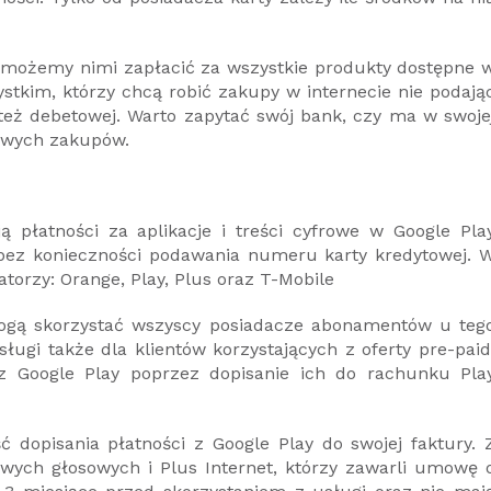
u możemy nimi zapłacić za wszystkie produkty dostępne 
stkim, którzy chcą robić zakupy w internecie nie podają
 też debetowej. Warto zapytać swój bank, czy ma w swoje
towych zakupów.
ą płatności za aplikacje i treści cyfrowe w Google Pla
bez konieczności podawania numeru karty kredytowej. 
atorzy: Orange, Play, Plus oraz T-Mobile
mogą skorzystać wszyscy posiadacze abonamentów u teg
ługi także dla klientów korzystających z oferty pre-paid
 z Google Play poprzez dopisanie ich do rachunku Pla
 dopisania płatności z Google Play do swojej faktury. 
ych głosowych i Plus Internet, którzy zawarli umowę 