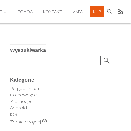
TUJ
POMOC
KONTAKT
MAPA
KUP
Wyszukiwarka
Kategorie
Po godzinach
Co nowego?
Promocje
Android
iOS
Rysiek
Zobacz więcej
FindPark