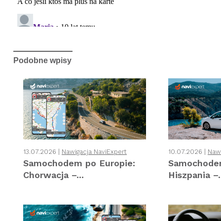
Podobne wpisy
13.07.2026 |
Nawigacja NaviExpert
10.07.2026 |
Nawi
Samochodem po Europie:
Samochodem
Chorwacja –...
Hiszpania –.