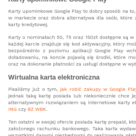
Karty upominkowe Google Play to dobry sposób na to
w markecie oraz dobra alternatywa dla osób, które
karty kredytowej.
Karty o nominałach 50, 75 oraz 150zł dostępne są w 
każdej karcie znajduje się kod aktywacyjny, który 
bezpośrednio z poziomu aplikacji Google Play wc
doładowaniu, na koncie pojawią się środki, które mo
oraz na dokonanie płatności za usługi dostępne w wy
Wirtualna karta elektroniczna
Pisaliśmy już o tym,
jak robić zakupy w Google Pl
jednak taką kartę posiada lub niekoniecznie chce je
alternatywnym rozwiązaniem są internetowe karty el
ING
czy
BZ WBK
.
Ten ostatni w swojej ofercie posiada kartę prepaid, 
założonego rachunku bankowego. Taka karta wydawan
wszystkimi danymi niezbędnymi do realizowania płatno