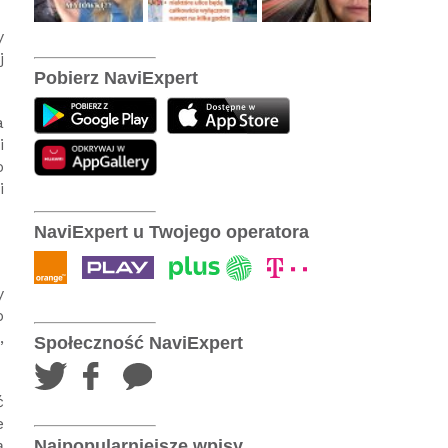
y
j
Pobierz NaviExpert
a
i
o
i
NaviExpert u Twojego operatora
y
b
,
Społeczność NaviExpert
ć
e
ą
Najpopularniejsze wpisy