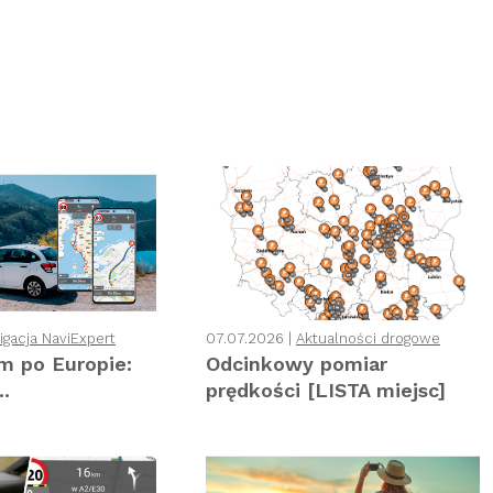
gacja NaviExpert
07.07.2026 |
Aktualności drogowe
 po Europie:
Odcinkowy pomiar
..
prędkości [LISTA miejsc]