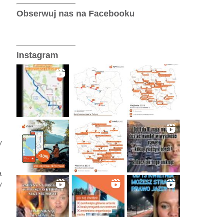
Telematyka
Obserwuj nas na Facebooku
Wersje operatorskie
Instagram
y
a
y