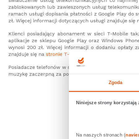
świadczenie usług telekomunikacyjnych co najmniej
zablokowanych lub zawieszonych usług telekomunik
ramach usługi dopisania płatności z Google Play do 
zł. Więcej informacji dotyczących usługi znajduje się
Klienci posiadający abonament w sieci T-Mobile tak
aplikacje ze sklepu Google Play oraz Windows Phone
wynosi 200 zł. Więcej informacji o dodaniu opłaty z
znajduje się na
stronie T-Mobile
.
Posiadacze telefonów w sieci Orange niezbędnych infor
muzykę zaczerpną za pośrednictwem
strony Orange
.
Zgoda
Udostępnij
0
Tw
Niniejsze strony korzystają 
Na naszych stronach (
navie