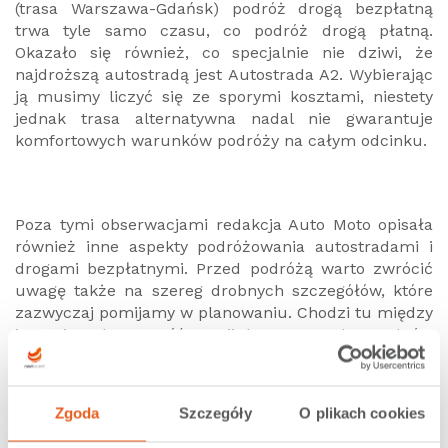
(trasa Warszawa-Gdańsk) podróż drogą bezpłatną
trwa tyle samo czasu, co podróż drogą płatną.
Okazało się również, co specjalnie nie dziwi, że
najdroższą autostradą jest Autostrada A2. Wybierając
ją musimy liczyć się ze sporymi kosztami, niestety
jednak trasa alternatywna nadal nie gwarantuje
komfortowych warunków podróży na całym odcinku.
Poza tymi obserwacjami redakcja Auto Moto opisała
również inne aspekty podróżowania autostradami i
drogami bezpłatnymi. Przed podróżą warto zwrócić
uwagę także na szereg drobnych szczegółów, które
zazwyczaj pomijamy w planowaniu. Chodzi tu między
innymi o dostępność stacji benzynowych, punktów
gastronomicznych i koszty holowania.
Zgoda
Szczegóły
O plikach cookies
Więcej szczegółów w najnowszym numerze Auto