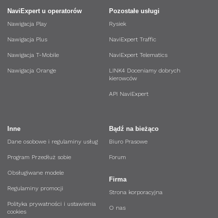
NaviExpert u operatorów
Pozostałe usługi
Nawigacja Play
Rysiek
Nawigacja Plus
NaviExpert Traffic
Nawigacja T-Mobile
NaviExpert Telematics
Nawigacja Orange
LINK4 Doceniamy dobrych
kierowców
API NaviExpert
Inne
Bądź na bieżąco
Dane osobowe i regulaminy usług
Biuro Prasowe
Program Przedłuż sobie
Forum
Obsługiwane modele
Firma
Regulaminy promocji
Strona korporacyjna
Polityka prywatności i ustawienia
O nas
cookies