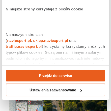
Moto, tymczasem zachęcamy do darmowego testu
aplikacji NaviExpert oraz do sprawdzenia różnych
Niniejsze strony korzystają z plików cookie
wariantów tras w naszym serwisie
Korkosfera
.
Na naszych stronach 
(
naviexpert.pl
, 
sklep.naviexpert.pl
 oraz 
traffic.naviexpert.pl
) korzystamy korzystamy z różnych 
typów plików cookies. Służą one nam i innym zaufanym 
podmiotom do tego by m.in. analizować ruch internetowy 
Udostępnij
0
Tweetnij
1
czy prowadzić działania reklamowe na podstawie Twojej 
Udostępnij
0
aktywności na naszych stronach internetowych. Więcej 
Przejdź do serwisu
informacji znajdziesz w naszej 
polityce prywatności
.
Podobne wpisy
Ustawienia zaawansowane