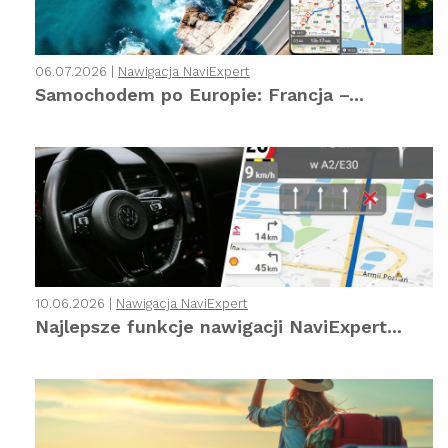
06.07.2026 |
Nawigacja NaviExpert
Samochodem po Europie: Francja –...
10.06.2026 |
Nawigacja NaviExpert
Najlepsze funkcje nawigacji NaviExpert...