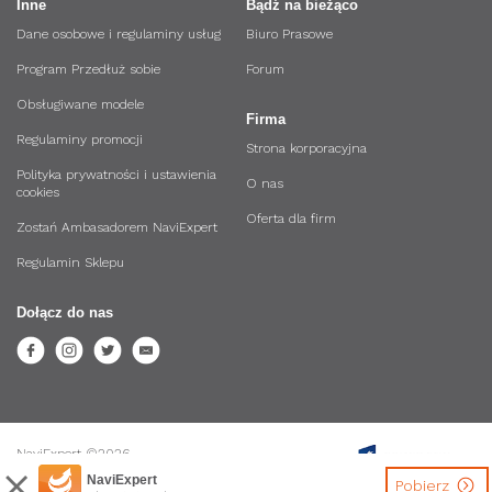
Inne
Bądź na bieżąco
Dane osobowe i regulaminy usług
Biuro Prasowe
Program Przedłuż sobie
Forum
Obsługiwane modele
Firma
Regulaminy promocji
Strona korporacyjna
Polityka prywatności i ustawienia
O nas
cookies
Oferta dla firm
Zostań Ambasadorem NaviExpert
Regulamin Sklepu
Dołącz do nas
NaviExpert ©2026.
Wszystkie prawa zastrzeżone.
NaviExpert
Pobierz