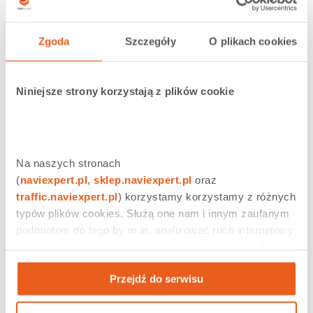
Zgoda
Szczegóły
O plikach cookies
Niniejsze strony korzystają z plików cookie
Na naszych stronach 
(
naviexpert.pl
, 
sklep.naviexpert.pl
 oraz 
traffic.naviexpert.pl
) korzystamy korzystamy z różnych 
typów plików cookies. Służą one nam i innym zaufanym 
podmiotom do tego by m.in. analizować ruch internetowy 
czy prowadzić działania reklamowe na podstawie Twojej 
aktywności na naszych stronach internetowych. Więcej 
Przejdź do serwisu
informacji znajdziesz w naszej 
polityce prywatności
.