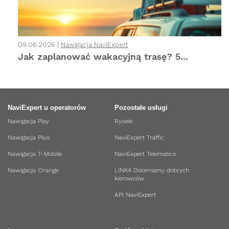
09.06.2026 |
Nawigacja NaviExpert
Jak zaplanować wakacyjną trasę? 5...
NaviExpert u operatorów
Pozostałe usługi
Nawigacja Play
Rysiek
Nawigacja Plus
NaviExpert Traffic
Nawigacja T-Mobile
NaviExpert Telematics
Nawigacja Orange
LINK4 Doceniamy dobrych
kierowców
API NaviExpert