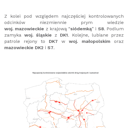
Z kolei pod względem najczęściej kontrolowanych
odcinków niezmiennie prym wiedzie
woj. mazowieckie
z krajową “
siódemką
” i
S8
. Podium
zamyka
woj. śląskie
z
DK1
. Kolejne, lubiane przez
patrole rejony to
DK7
w
woj. małopolskim
oraz
mazowieckie DK2
i
S7
.