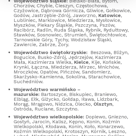
Województwo śląskie:
Bielsko-Biała, Bytom,
Chorzów, Chybie, Cieszyn, Częstochowa,
Czyżowice, Dąbrowa Górnicza, Gliwice, Gołkowice,
Godów, Jastrzębie-Zdrój, Jaworzno,
Katowice
,
Lubliniec, Marklowice, Miedzierza, Mysłowice,
Myszków, Piekary Śląskie, Pszczyna, Pszów,
Racibórz, Radlin, Ruda Śląska, Rybnik, Rydułtowy,
Sławków, Sosnowiec, Strumień, Świętochłowice,
Tarnowskie Góry, Tychy, Wodzisław Śląski,
Zawiercie, Zabrze, Żory.
Województwo świętokrzyskie:
Beszowa, Bliżyn,
Bogucice, Busko-Zdrój, Jędrzejów, Kazimierza
Mała, Kazimierza Wielka,
Kielce
, Kije, Końskie,
Krynki, Łączna, Miedzierza, Mirzec, Mnichów,
Mroczków, Opatów, Pińczów, Sandomierz,
Skarżysko-Kamienna, Sokolina, Starachowice,
Suchedniów.
Województwo warmińsko –
mazurskie:
Bartoszyce, Biskupiec, Braniewo,
Elbląg, Ełk, Giżycko, Gołdap, Iława, Lidzbark,
Morąg, Mrągowo, Nidzica, Olecko,
Olsztyn
,
Ostróda, Ruciane, Szczytno.
Województwo wielkopolskie:
Dopiewo, Gniezno,
Gostyń, Jarocin, Kalisz, Kępno, Konin, Koźmin
Wielkopolski, Kłodawa, Konin, Koło, Konarzewo,
Koźmin Wielkopolski, Krotoszyn, Kórnik, Leszno,