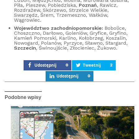
Luboń, Międzychód, Mosina, Murowana Goślina,
Piła, Pleszew, Pobiedziska,
Poznań
, Rawicz,
Rozdrażew, Skórzewo, Strzelce Wielkie,
Swarzędz, Śrem, Trzemeszno, Wałków,
Wągrowiec.
Województwo zachodniopomorskie:
Bobolice,
Choszczno, Darłowo, Goleniów, Gryfice, Gryfino,
Kamień Pomorski, Karlino, Kołobrzeg, Koszalin,
Nowogard, Polanów, Pyrzyce, Sławno, Stargard,
Szczecin
, Świnoujście, Złocieniec, Żukowo.
Udostępnij
0
Tweetnij
2
Udostępnij
0
Podobne wpisy