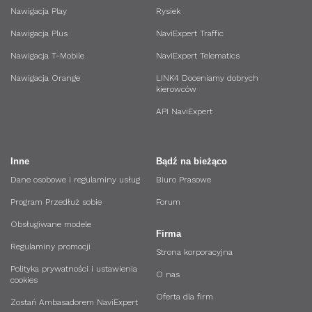
Nawigacja Play
Rysiek
Nawigacja Plus
NaviExpert Traffic
Nawigacja T-Mobile
NaviExpert Telematics
Nawigacja Orange
LINK4 Doceniamy dobrych
kierowców
API NaviExpert
Inne
Bądź na bieżąco
Dane osobowe i regulaminy usług
Biuro Prasowe
Program Przedłuż sobie
Forum
Obsługiwane modele
Firma
Regulaminy promocji
Strona korporacyjna
Polityka prywatności i ustawienia
O nas
cookies
Oferta dla firm
Zostań Ambasadorem NaviExpert