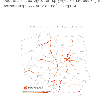
Podobna liczba zgłoszeń spłynęła z małopolskiej S7,
pomorskiej DK22
oraz dolnośląskiej DK8.