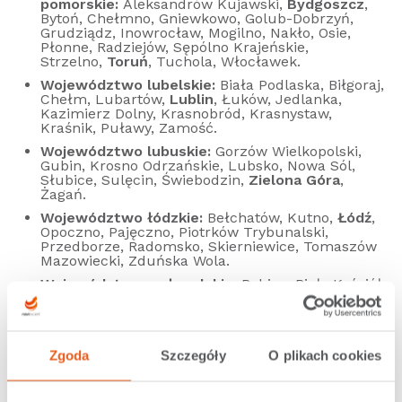
pomorskie:
Aleksandrów Kujawski,
Bydgoszcz
,
Bytoń, Chełmno, Gniewkowo, Golub-Dobrzyń,
Grudziądz, Inowrocław, Mogilno, Nakło, Osie,
Płonne, Radziejów, Sępólno Krajeńskie,
Strzelno,
Toruń
, Tuchola, Włocławek.
Województwo lubelskie:
Biała Podlaska, Biłgoraj,
Chełm, Lubartów,
Lublin
, Łuków, Jedlanka,
Kazimierz Dolny, Krasnobród, Krasnystaw,
Kraśnik, Puławy, Zamość.
Województwo lubuskie:
Gorzów Wielkopolski,
Gubin, Krosno Odrzańskie, Lubsko, Nowa Sól,
Słubice, Sulęcin, Świebodzin,
Zielona Góra
,
Żagań.
Województwo łódzkie:
Bełchatów, Kutno,
Łódź
,
Opoczno, Pajęczno, Piotrków Trybunalski,
Przedborze, Radomsko, Skierniewice, Tomaszów
Mazowiecki, Zduńska Wola.
Województwo małopolskie:
Babice, Biały Kościół,
Biecz, Bielany, Bochnia, Brzeszcze, Chełmek,
Giebułtów, Gorlice, Grybów, Inwałd,
Jerzmanowice, Jawiszowice, Kalwaria
Zebrzydowska, Kęty,
Kraków
, Krzeszowice,
Limanowa, Modlnica, Myślenice, Niepołomice,
Zgoda
Szczegóły
O plikach cookies
Nowy Sącz, Olkusz, Oświęcim, Proszowice,
Roczyny, Sucha Beskidzka, Sułkowice, Targanice,
Tarnów, Wieliczka, Zakopane.