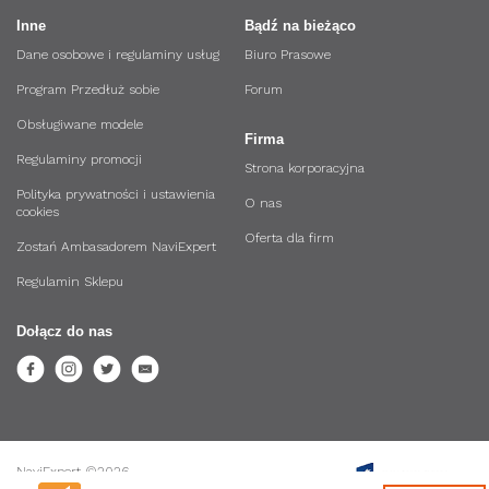
Inne
Bądź na bieżąco
Dane osobowe i regulaminy usług
Biuro Prasowe
Program Przedłuż sobie
Forum
Obsługiwane modele
Firma
Regulaminy promocji
Strona korporacyjna
Polityka prywatności i ustawienia
O nas
cookies
Oferta dla firm
Zostań Ambasadorem NaviExpert
Regulamin Sklepu
Dołącz do nas
NaviExpert ©2026.
Wszystkie prawa zastrzeżone.