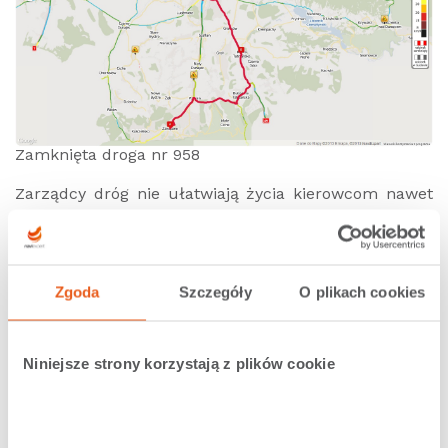
Zamknięta droga nr 958
Zarządcy dróg nie ułatwiają życia kierowcom nawet
pod koniec okresu wakacyjnego, dlatego
najpewniejszym sposobem na uniknięcie stania w
wielokilometrowych korkach będzie zaufanie
nawigacji online.
NaviExpert
analizuje aktualną
Zgoda
Szczegóły
O plikach cookies
sytuację drogową i wyznacza trasy omijające korki. W
zależności od dnia i godziny trasa może być różnie
wyznaczana, dlatego nie warto jeździć na pamięć, a
Niniejsze strony korzystają z plików cookie
omijać korki zawodowo z włączonym
NaviExpertem
?