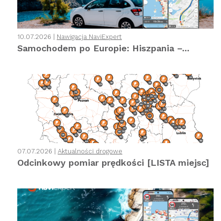
10.07.2026 |
Nawigacja NaviExpert
Samochodem po Europie: Hiszpania –...
07.07.2026 |
Aktualności drogowe
Odcinkowy pomiar prędkości [LISTA miejsc]