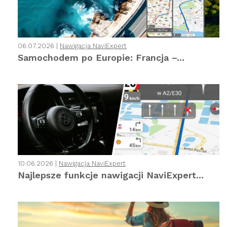
06.07.2026 |
Nawigacja NaviExpert
Samochodem po Europie: Francja –...
10.06.2026 |
Nawigacja NaviExpert
Najlepsze funkcje nawigacji NaviExpert...