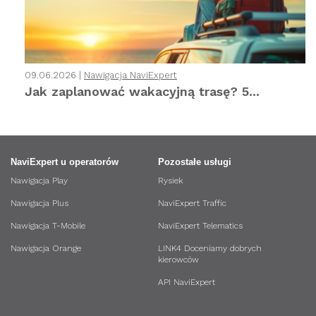
09.06.2026 |
Nawigacja NaviExpert
Jak zaplanować wakacyjną trasę? 5...
NaviExpert u operatorów
Pozostałe usługi
Nawigacja Play
Rysiek
Nawigacja Plus
NaviExpert Traffic
Nawigacja T-Mobile
NaviExpert Telematics
Nawigacja Orange
LINK4 Doceniamy dobrych
kierowców
API NaviExpert