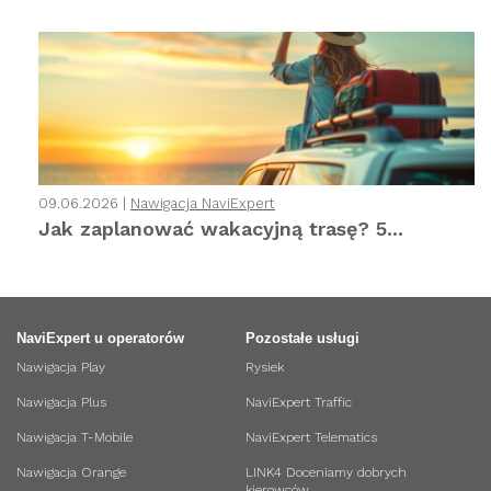
09.06.2026 |
Nawigacja NaviExpert
Jak zaplanować wakacyjną trasę? 5...
NaviExpert u operatorów
Pozostałe usługi
Nawigacja Play
Rysiek
Nawigacja Plus
NaviExpert Traffic
Nawigacja T-Mobile
NaviExpert Telematics
Nawigacja Orange
LINK4 Doceniamy dobrych
kierowców