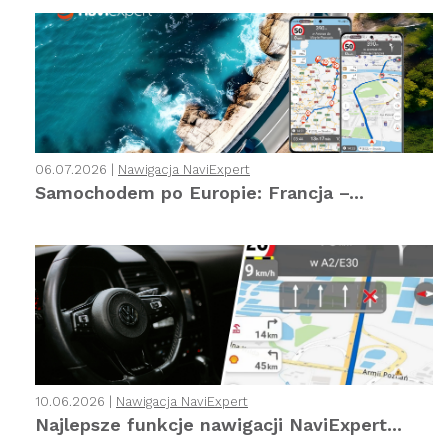
06.07.2026 |
Nawigacja NaviExpert
Samochodem po Europie: Francja –...
10.06.2026 |
Nawigacja NaviExpert
Najlepsze funkcje nawigacji NaviExpert...