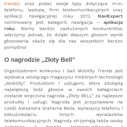
trends/
oraz podać swoje typy dotyczące m.in.
telefonu, laptopa, firm telekomunikacyjnych oraz
aplikacji nawigacyjnej roku 2012.
NaviExpert
nominowany jest kategorii: nawigacja –
aplikacja
roku
. Mamy bardzo zasłużonych konkurentów,
wierzymy jednak, że dzięki Waszym głosom wynik
głosowania okaże się dla nas wszystkich bardzo
pomyślny!
O nagrodzie „Złoty Bell”
Organizatorem konkursu i Gali Mobility Trends jest
wydawca wiodącego magazynu mobilnych technologii
„Mobility”. Produktom i usługom, które zdobędą
największą ilość głosów w swoich kategoriach
zostanie wręczona nagroda „Złoty BELL” za najlepsze
produkty i usługi. Nagroda jest przyznawane na
cześć Alexandra Grahama Bella, wynalazcy telefonu i
kilkudziesięciu innych wynalazków
telekomunikacyjnych. Nagrody otrzymają także osoby
związane z branżą telekomunikacyjną i