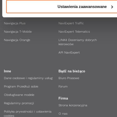
Ustawienia zaawansowane
NaviExpert u operatorów
Pozostałe usługi
Nawigacja Play
Rysiek
Nawigacja Plus
NaviExpert Traffic
Nawigacja T-Mobile
NaviExpert Telematics
Nawigacja Orange
LINK4 Doceniamy dobrych
kierowców
API NaviExpert
Inne
Bądź na bieżąco
Dane osobowe i regulaminy usług
Biuro Prasowe
Program Przedłuż sobie
Forum
Obsługiwane modele
Firma
Regulaminy promocji
Strona korporacyjna
Polityka prywatności i ustawienia
O nas
cookies