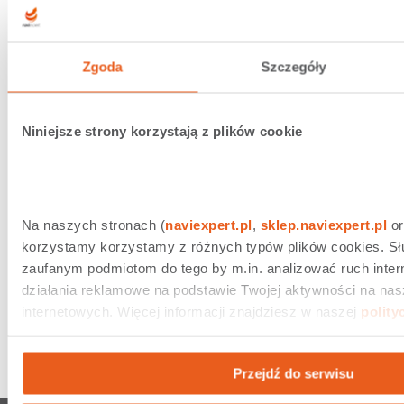
Zgoda
Szczegóły
10.06.2026 |
Nawigacja NaviExpert
Najlepsze funkcje nawigacji NaviExpert...
Niniejsze strony korzystają z plików cookie
Na naszych stronach (
naviexpert.pl
, 
sklep.naviexpert.pl
 o
korzystamy korzystamy z różnych typów plików cookies. Słu
zaufanym podmiotom do tego by m.in. analizować ruch inter
działania reklamowe na podstawie Twojej aktywności na nas
internetowych. Więcej informacji znajdziesz w naszej 
polity
09.06.2026 |
Nawigacja NaviExpert
Jak zaplanować wakacyjną trasę? 5...
Przejdź do serwisu