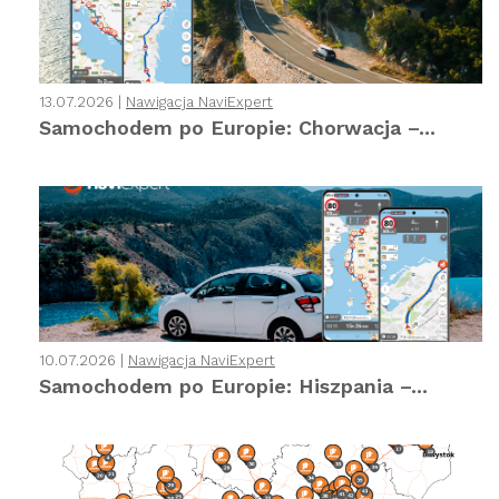
13.07.2026 |
Nawigacja NaviExpert
Samochodem po Europie: Chorwacja –...
10.07.2026 |
Nawigacja NaviExpert
Samochodem po Europie: Hiszpania –...