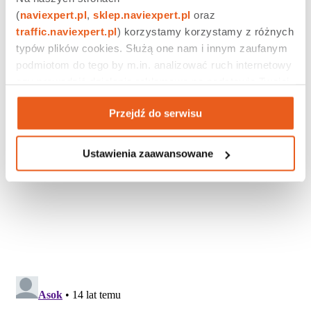
(
naviexpert.pl
, 
sklep.naviexpert.pl
 oraz 
traffic.naviexpert.pl
) korzystamy korzystamy z różnych 
typów plików cookies. Służą one nam i innym zaufanym 
podmiotom do tego by m.in. analizować ruch internetowy 
czy prowadzić działania reklamowe na podstawie Twojej 
aktywności na naszych stronach internetowych. Więcej 
Przejdź do serwisu
informacji znajdziesz w naszej 
polityce prywatności
.
Ustawienia zaawansowane