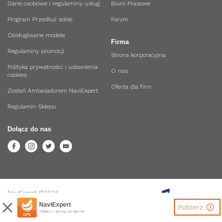
Dane osobowe i regulaminy usług
Biuro Prasowe
Program Przedłuż sobie
Forum
Obsługiwane modele
Firma
Regulaminy promocji
Strona korporacyjna
Polityka prywatności i ustawienia
O nas
cookies
Oferta dla firm
Zostań Ambasadorem NaviExpert
Regulamin Sklepu
Dołącz do nas
NaviExpert ©2026.
Wszystkie prawa zastrzeżone.
NaviExpert
Pobierz
Pobierz i testuj za darmo!