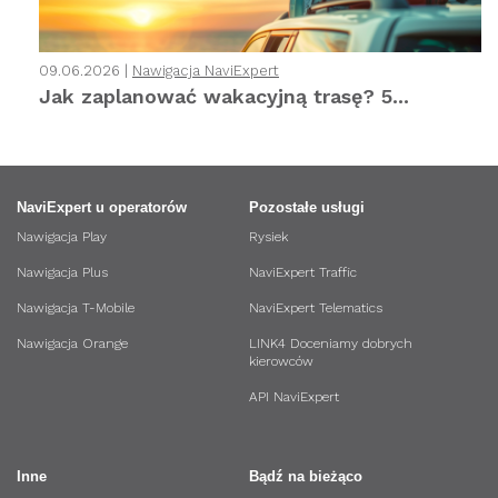
09.06.2026 |
Nawigacja NaviExpert
Jak zaplanować wakacyjną trasę? 5...
NaviExpert u operatorów
Pozostałe usługi
Nawigacja Play
Rysiek
Nawigacja Plus
NaviExpert Traffic
Nawigacja T-Mobile
NaviExpert Telematics
Nawigacja Orange
LINK4 Doceniamy dobrych
kierowców
API NaviExpert
Inne
Bądź na bieżąco