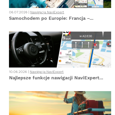
06.07.2026 |
Nawigacja NaviExpert
Samochodem po Europie: Francja –...
10.06.2026 |
Nawigacja NaviExpert
Najlepsze funkcje nawigacji NaviExpert...