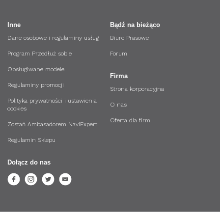
Inne
Bądź na bieżąco
Dane osobowe i regulaminy usług
Biuro Prasowe
Program Przedłuż sobie
Forum
Obsługiwane modele
Firma
Regulaminy promocji
Strona korporacyjna
Polityka prywatności i ustawienia
O nas
cookies
Oferta dla firm
Zostań Ambasadorem NaviExpert
Regulamin Sklepu
Dołącz do nas