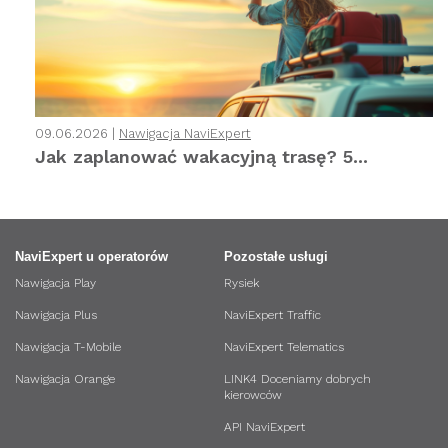
09.06.2026 |
Nawigacja NaviExpert
Jak zaplanować wakacyjną trasę? 5...
NaviExpert u operatorów
Pozostałe usługi
Nawigacja Play
Rysiek
Nawigacja Plus
NaviExpert Traffic
Nawigacja T-Mobile
NaviExpert Telematics
Nawigacja Orange
LINK4 Doceniamy dobrych
kierowców
API NaviExpert