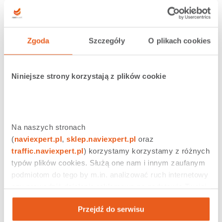
Zgoda
Szczegóły
O plikach cookies
Niniejsze strony korzystają z plików cookie
Na naszych stronach 
(
naviexpert.pl
, 
sklep.naviexpert.pl
 oraz 
traffic.naviexpert.pl
) korzystamy korzystamy z różnych 
typów plików cookies. Służą one nam i innym zaufanym 
podmiotom do tego by m.in. analizować ruch internetowy 
czy prowadzić działania reklamowe na podstawie Twojej 
aktywności na naszych stronach internetowych. Więcej 
Przejdź do serwisu
informacji znajdziesz w naszej 
polityce prywatności
.