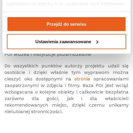
podmiotom do tego by m.in. analizować ruch internetowy 
czy prowadzić działania reklamowe na podstawie Twojej 
aktywności na naszych stronach internetowych. Więcej 
Przejdź do serwisu
informacji znajdziesz w naszej 
polityce prywatności
.
Ustawienia zaawansowane
POI Muzea i instytucje pozamuzealne
Do wszystkich punktów autorzy projektu udali się
osobiście i dzięki właśnie tym wyprawom można
cieszyć oko dostępnymi na
stronie
opracowaniami
zaopatrzonymi w zdjęcia i filmy. Baza POI jest wciąż
wzbogacana o kolejne obiekty i całkowicie bezpłatna
zarówno dla gości, jak i dla właścicieli
rekomendowanych miejsc, dzięki czemu unikamy
nielubianej stronniczości.