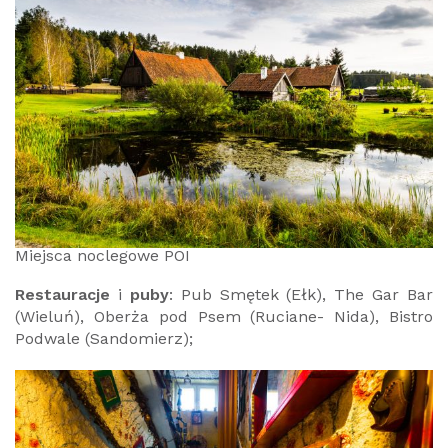
Miejsca noclegowe POI
Restauracje
i
puby
: Pub Smętek (Ełk), The Gar Bar
(Wieluń), Oberża pod Psem (Ruciane- Nida), Bistro
Podwale (Sandomierz);