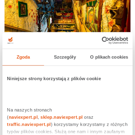
Zgoda
Szczegóły
O plikach cookies
Restauracje i puby POI
Muzea
oraz
instytucje pozamuzealne
: Zamek
Niniejsze strony korzystają z plików cookie
Chęciny, Centrum Nauki Leonardo da Vinci
(Podzamcze), Park Etnograficzny w Tokarni,
Europejskie Centrum Bajki w Pacanowie itd.
Na naszych stronach 
(
naviexpert.pl
, 
sklep.naviexpert.pl
 oraz 
traffic.naviexpert.pl
) korzystamy korzystamy z różnych 
typów plików cookies. Służą one nam i innym zaufanym 