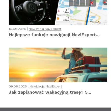
10.06.2026 |
Nawigacja NaviExpert
Najlepsze funkcje nawigacji NaviExpert...
09.06.2026 |
Nawigacja NaviExpert
Jak zaplanować wakacyjną trasę? 5...