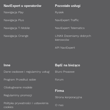
NaviExpert u operatorów
Pozostałe usługi
Nawigacja Play
Rysiek
Nawigacja Plus
NaviExpert Traffic
Nawigacja T-Mobile
NaviExpert Telematics
Nawigacja Orange
LINK4 Doceniamy dobrych
kierowców
API NaviExpert
Inne
Bądź na bieżąco
Dane osobowe i regulaminy usług
Biuro Prasowe
Program Przedłuż sobie
Forum
Obsługiwane modele
Firma
Regulaminy promocji
Strona korporacyjna
Polityka prywatności i ustawienia
O nas
cookies