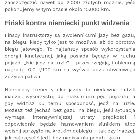
zaoszczędzić nawet do 2.000 złotych rocznie, jeśli
pokonujemy w tym czasie około 15.000 km.
Fiński kontra niemiecki punkt widzenia
Fińscy instruktorzy są zwolennikami jazy bez gazu,
na biegu, kiedy tylko jest to możliwe, aż do obrotów
biegu jałowego. To najtańszy sposób wykorzystania
energii kinetycznej, jaką posiada będący w ruchu
pojazd. „Nie jedź na luzie” – przestrzegają, i obiecują
nagrodę: 0,0 l/100 km na wyświetlaczu chwilowego
zużycia paliwa.
Niemieccy trenerzy eko jazdy do niedawna radzili
inaczej: wykorzystuj do maksimum pęd pojazdu, a
gdy widzisz ku temu sposobność, jedź na luzie.
Możesz też jechać bez gazu na biegu, jeśli sytuacja
wymaga intensywniejszej utraty prędkości i
odpowiednie będzie hamowaniem silnikiem albo
wciśnij sprzęgło na krótkim dobiegu – tak czy inaczej,
jak najczęściej jedź bez naciskania pedału gazu.