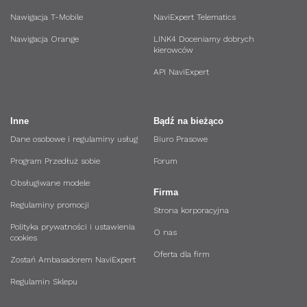
Nawigacja T-Mobile
NaviExpert Telematics
Nawigacja Orange
LINK4 Doceniamy dobrych
kierowców
API NaviExpert
Inne
Bądź na bieżąco
Dane osobowe i regulaminy usług
Biuro Prasowe
Program Przedłuż sobie
Forum
Obsługiwane modele
Firma
Regulaminy promocji
Strona korporacyjna
Polityka prywatności i ustawienia
O nas
cookies
Oferta dla firm
Zostań Ambasadorem NaviExpert
Regulamin Sklepu