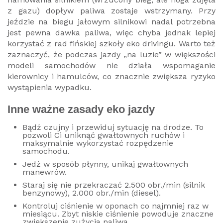
z gazu) dopływ paliwa zostaje wstrzymany. Przy
jeździe na biegu jałowym silnikowi nadal potrzebna
jest pewna dawka paliwa, więc chyba jednak lepiej
korzystać z rad fińskiej szkoły eko drivingu. Warto też
zaznaczyć, że podczas jazdy „na luzie” w większości
modeli samochodów nie działa wspomaganie
kierownicy i hamulców, co znacznie zwiększa ryzyko
wystąpienia wypadku.
Inne ważne zasady eko jazdy
Bądź czujny i przewiduj sytuację na drodze. To
pozwoli Ci uniknąć gwałtownych ruchów i
maksymalnie wykorzystać rozpędzenie
samochodu.
Jedź w sposób płynny, unikaj gwałtownych
manewrów.
Staraj się nie przekraczać 2.500 obr./min (silnik
benzynowy), 2.000 obr./min (diesel).
Kontroluj ciśnienie w oponach co najmniej raz w
miesiącu. Zbyt niskie ciśnienie powoduje znaczne
zwiększenie zużycia paliwa.