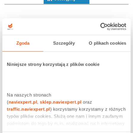
Zgoda
Szczegóły
O plikach cookies
Niniejsze strony korzystają z plików cookie
Na naszych stronach 
(
naviexpert.pl
, 
sklep.naviexpert.pl
 oraz 
traffic.naviexpert.pl
) korzystamy korzystamy z różnych 
typów plików cookies. Służą one nam i innym zaufanym 
podmiotom do tego by m.in. analizować ruch internetowy 
czy prowadzić działania reklamowe na podstawie Twojej 