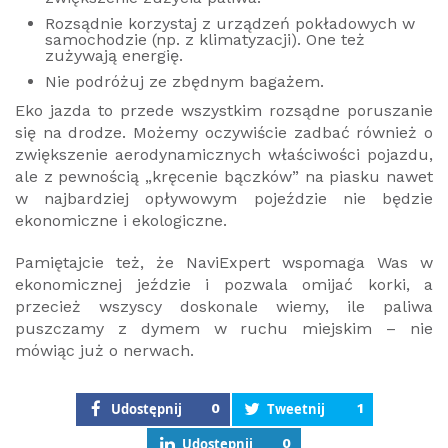
Rozsądnie korzystaj z urządzeń pokładowych w
samochodzie (np. z klimatyzacji). One też
zużywają energię.
Nie podróżuj ze zbędnym bagażem.
Eko jazda to przede wszystkim rozsądne poruszanie
się na drodze. Możemy oczywiście zadbać również o
zwiększenie aerodynamicznych właściwości pojazdu,
ale z pewnością „kręcenie bączków” na piasku nawet
w najbardziej opływowym pojeździe nie będzie
ekonomiczne i ekologiczne.
Pamiętajcie też, że NaviExpert wspomaga Was w
ekonomicznej jeździe i pozwala omijać korki, a
przecież wszyscy doskonale wiemy, ile paliwa
puszczamy z dymem w ruchu miejskim – nie
mówiąc już o nerwach.
Udostępnij
0
Tweetnij
1
Udostępnij
0