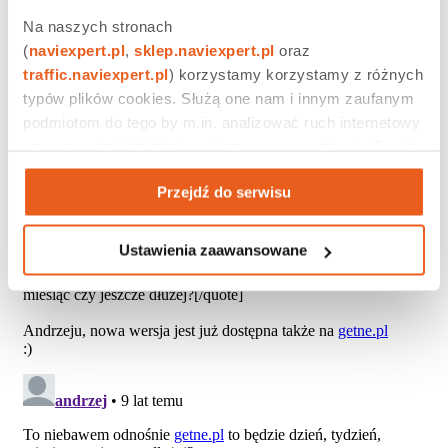
Na naszych stronach 
(
naviexpert.pl
, 
sklep.naviexpert.pl
 oraz 
traffic.naviexpert.pl
) korzystamy korzystamy z różnych 
typów plików cookies. Służą one nam i innym zaufanym 
podmiotom do tego by m.in. analizować ruch internetowy 
czy prowadzić działania reklamowe na podstawie Twojej 
aktywności na naszych stronach internetowych. Więcej 
Przejdź do serwisu
informacji znajdziesz w naszej 
polityce prywatności
.
Ustawienia zaawansowane