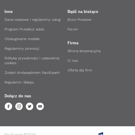
Inne
Bądź na bieżąco
Dane osobowe i regulaminy usług
Biuro Prasowe
Program Przedłuż sobie
Forum
Obsługiwane modele
Firma
Regulaminy promocji
Strona korporacyjna
Polityka prywatności i ustawienia
O nas
cookies
Oferta dla firm
Zostań Ambasadorem NaviExpert
Regulamin Sklepu
Dołącz do nas
NaviExpert ©2026.