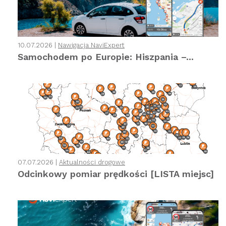
10.07.2026 |
Nawigacja NaviExpert
Samochodem po Europie: Hiszpania –...
07.07.2026 |
Aktualności drogowe
Odcinkowy pomiar prędkości [LISTA miejsc]