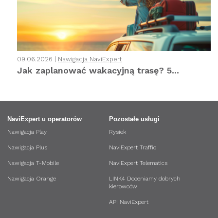
09.06.2026 |
Nawigacja NaviExpert
Jak zaplanować wakacyjną trasę? 5...
NaviExpert u operatorów
Pozostałe usługi
Nawigacja Play
Rysiek
Nawigacja Plus
NaviExpert Traffic
Nawigacja T-Mobile
NaviExpert Telematics
Nawigacja Orange
LINK4 Doceniamy dobrych
kierowców
API NaviExpert