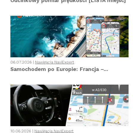
Odcinkowy pomiar prędkości [LISTA miejsc]
06.07.2026 |
Nawigacja NaviExpert
Samochodem po Europie: Francja –...
10.06.2026 |
Nawigacja NaviExpert