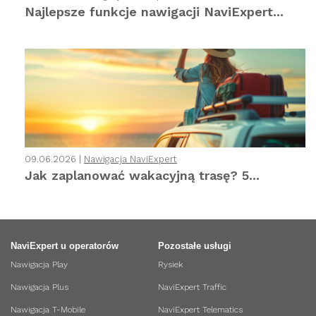
Najlepsze funkcje nawigacji NaviExpert...
09.06.2026 |
Nawigacja NaviExpert
Jak zaplanować wakacyjną trasę? 5...
NaviExpert u operatorów
Pozostałe usługi
Nawigacja Play
Rysiek
Nawigacja Plus
NaviExpert Traffic
Nawigacja T-Mobile
NaviExpert Telematics