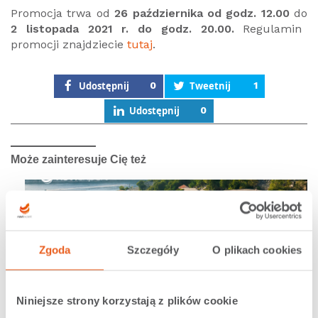
Promocja trwa od
26 października od godz. 12.00
do
2 listopada 2021 r. do godz. 20.00.
Regulamin
promocji znajdziecie
tutaj
.
Udostępnij
0
Tweetnij
1
Udostępnij
0
Może zainteresuje Cię też
Zgoda
Szczegóły
O plikach cookies
13.07.2026 |
Nawigacja NaviExpert
Niniejsze strony korzystają z plików cookie
Samochodem po Europie: Chorwacja –...