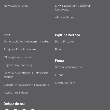
Nawigacja Orange
LINK4 Doceniamy dobrych
kierowców
API NaviExpert
Inne
Bądź na bieżąco
Dane osobowe i regulaminy usług
Biuro Prasowe
Program Przedłuż sobie
Forum
Obsługiwane modele
Firma
Regulaminy promocji
Strona korporacyjna
Polityka prywatności i ustawienia
O nas
cookies
Oferta dla firm
Zostań Ambasadorem NaviExpert
Regulamin Sklepu
Dołącz do nas