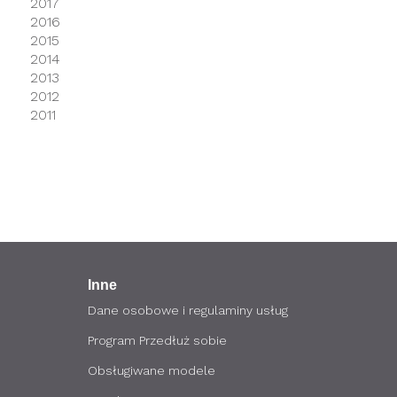
2017
2016
2015
2014
2013
2012
2011
Inne
Dane osobowe i regulaminy usług
Program Przedłuż sobie
Obsługiwane modele