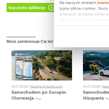
Na naszych stronach (
navie
typów plików cookies. Służą
prowadzić działania reklamow
znajdziesz w naszej 
polityc
Udostępnij
0
Tw
Może zainteresuje Cię też
13.07.2026 |
Nawigacja NaviExpert
10.07.2026 |
Nawi
Samochodem po Europie:
Samochodem
Chorwacja –...
Hiszpania –.