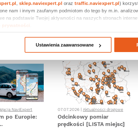
xpert.pl
, 
sklep.naviexpert.pl
 oraz 
traffic.naviexpert.pl
) korzys
 one nam i innym zaufanym podmiotom do tego by m.in. analizow
e na podstawie Twojej aktywności na naszych stronach internet
e prywatności
.
eetnij
3
Udostępnij
0
Ustawienia zaawansowane
gacja NaviExpert
07.07.2026 |
Aktualności drogowe
 po Europie:
Odcinkowy pomiar
..
prędkości [LISTA miejsc]