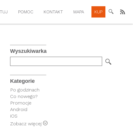
TUJ
POMOC
KONTAKT
MAPA
KUP
Wyszukiwarka
Kategorie
Po godzinach
Co nowego?
Promocje
Android
iOS
Rysiek
Zobacz więcej
FindPark