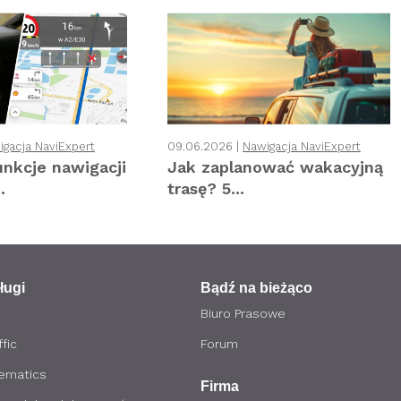
igacja NaviExpert
09.06.2026 |
Nawigacja NaviExpert
unkcje nawigacji
Jak zaplanować wakacyjną
.
trasę? 5...
ługi
Bądź na bieżąco
Biuro Prasowe
fic
Forum
lematics
Firma