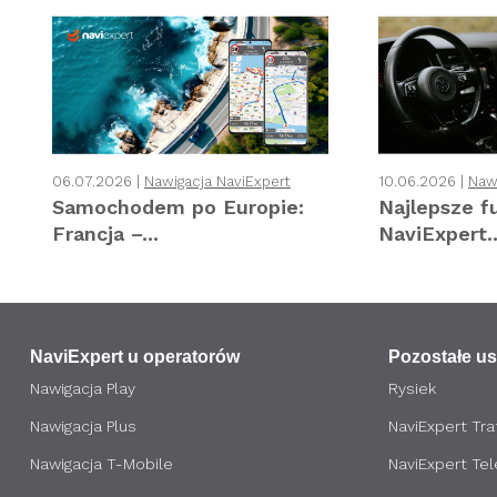
06.07.2026 |
Nawigacja NaviExpert
10.06.2026 |
Naw
Samochodem po Europie:
Najlepsze f
Francja –...
NaviExpert..
NaviExpert u operatorów
Pozostałe us
Nawigacja Play
Rysiek
Nawigacja Plus
NaviExpert Traf
Nawigacja T-Mobile
NaviExpert Te