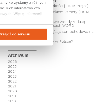
tamy korzystamy z różnych 
Odcinkowy pomiar prędkości [LISTA miejsc]
ać ruch internetowy czy 
Kierowcy pod czujnym okiem kamery [LISTA
owych. Więcej informacji 
SKRZYŻOWAŃ]
Punkty karne 2026 – nowe zasady redukcji
punktów i zmiany w kursach WORD
Jaka jest najlepsza nawigacja samochodowa na
Przejdź do serwisu
telefon?
Jak płacić za autostrady w Polsce?
Archiwum
2026
2025
2024
2023
2022
2021
2020
2019
2018