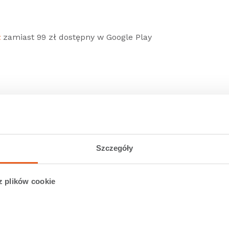
ł
zamiast 99 zł dostępny w Google Play
9 zł
zamiast 99,99 zł dostępny w App Store
Szczegóły
ł
zamiast 99 zł dostępny na stronie NaviExpert
z plików cookie
ch dostępne na stronie naviexpert.pl
ł
zamiast 99 zł