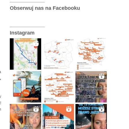
Telematyka
Obserwuj nas na Facebooku
Wersje operatorskie
Instagram
a
,
w
!
m