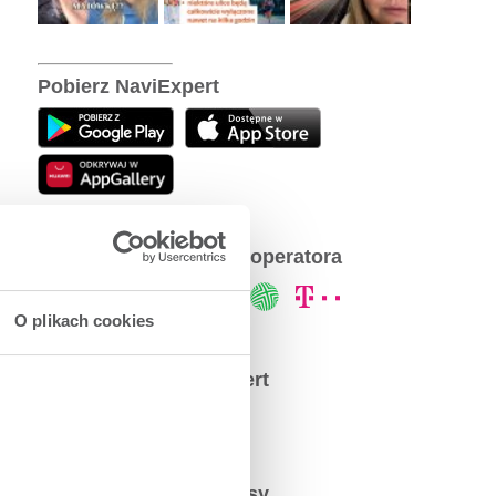
Pobierz NaviExpert
NaviExpert u Twojego operatora
O plikach cookies
Społeczność NaviExpert
Najpopularniejsze wpisy