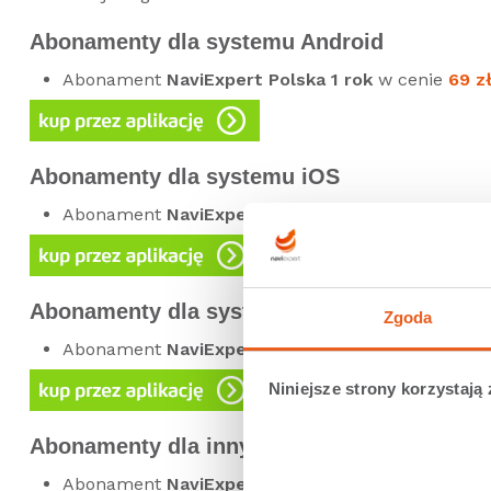
Abonamenty dla systemu Android
Abonament
NaviExpert
Polska 1 rok
w cenie
69 z
Abonamenty dla systemu iOS
Abonament
NaviExpert Polska 1 rok
w cenie
69,9
Abonamenty dla systemu Windows Phone
Zgoda
Abonament
NaviExpert Polska 1 rok
w cenie
69 z
Niniejsze strony korzystają 
Abonamenty dla innych systemów operacyjny
Abonament
NaviExpert Polska 1 rok
w cenie
69 z