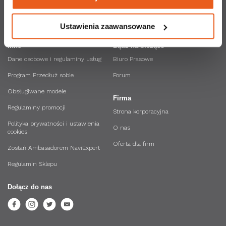
API NaviExpert
Ustawienia zaawansowane
Inne
Bądź na bieżąco
Dane osobowe i regulaminy usług
Biuro Prasowe
Program Przedłuż sobie
Forum
Obsługiwane modele
Firma
Regulaminy promocji
Strona korporacyjna
Polityka prywatności i ustawienia
O nas
cookies
Oferta dla firm
Zostań Ambasadorem NaviExpert
Regulamin Sklepu
Dołącz do nas