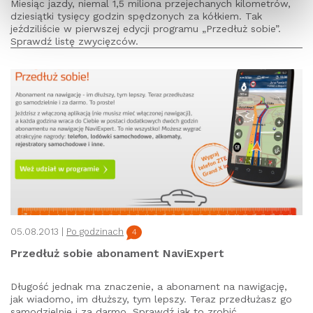
Miesiąc jazdy, niemal 1,5 miliona przejechanych kilometrów,
dziesiątki tysięcy godzin spędzonych za kółkiem. Tak
jeździliście w pierwszej edycji programu „Przedłuż sobie”.
Sprawdź listę zwycięzców.
05.08.2013 |
Po godzinach
4
Przedłuż sobie abonament NaviExpert
Długość jednak ma znaczenie, a abonament na nawigację,
jak wiadomo, im dłuższy, tym lepszy. Teraz przedłużasz go
samodzielnie i za darmo. Sprawdź jak to zrobić.