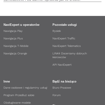
NaviExpert u operatorów
Pozostałe usługi
Nawigacja Play
Rysiek
Nawigacja Plus
NaviExpert Traffic
Nawigacja T-Mobile
NaviExpert Telematics
Nawigacja Orange
LINK4 Doceniamy dobrych
kierowców
API NaviExpert
Inne
Bądź na bieżąco
Dane osobowe i regulaminy usług
Biuro Prasowe
Program Przedłuż sobie
Forum
Obsługiwane modele