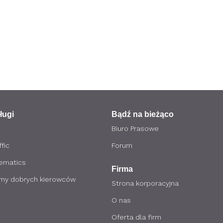
ługi
Bądź na bieżąco
Biuro Prasowe
fic
Forum
lematics
Firma
my dobrych kierowców
Strona korporacyjna
O nas
Oferta dla firm