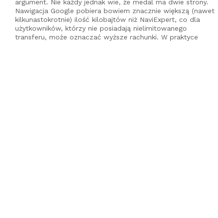
argument. Nie każdy jednak wie, że medal ma dwie strony.
Nawigacja Google pobiera bowiem znacznie większą (nawet
kilkunastokrotnie) ilość kilobajtów niż NaviExpert, co dla
użytkowników, którzy nie posiadają nielimitowanego
transferu, może oznaczać wyższe rachunki. W praktyce
osoby,(...)