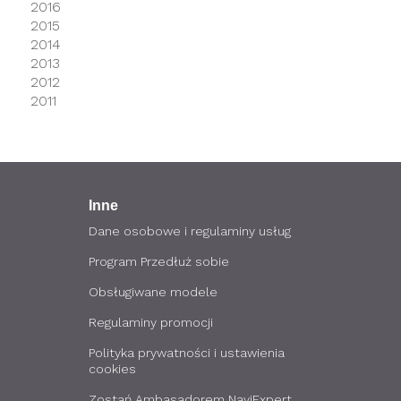
2016
2015
2014
2013
2012
2011
Inne
Dane osobowe i regulaminy usług
Program Przedłuż sobie
Obsługiwane modele
Regulaminy promocji
Polityka prywatności i ustawienia
cookies
Zostań Ambasadorem NaviExpert