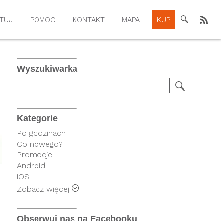
TUJ
POMOC
KONTAKT
MAPA
KUP
Wyszukiwarka
Kategorie
Po godzinach
Co nowego?
Promocje
Android
iOS
Rysiek
Zobacz więcej
FindPark
Telematyka
Obserwuj nas na Facebooku
Wersje operatorskie