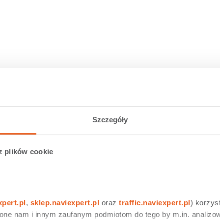
Szczegóły
z plików cookie
xpert.pl
, 
sklep.naviexpert.pl
 oraz 
traffic.naviexpert.pl
) korzys
 one nam i innym zaufanym podmiotom do tego by m.in. analizow