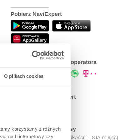
Pobierz NaviExpert
NaviExpert u Twojego operatora
O plikach cookies
Społeczność NaviExpert
Najpopularniejsze wpisy
tamy korzystamy z różnych 
ać ruch internetowy czy 
Odcinkowy pomiar prędkości [LISTA miejsc]