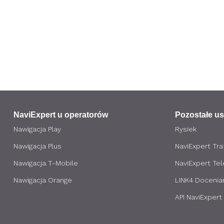
NaviExpert u operatorów
Pozostałe us
Nawigacja Play
Rysiek
Nawigacja Plus
NaviExpert Traf
Nawigacja T-Mobile
NaviExpert Te
Nawigacja Orange
LINK4 Docenia
API NaviExpert