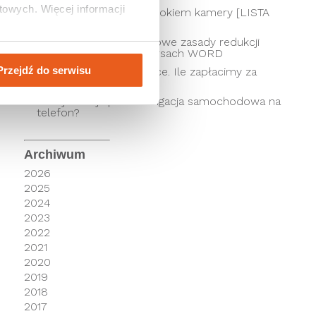
owych. Więcej informacji 
Kierowcy pod czujnym okiem kamery [LISTA
SKRZYŻOWAŃ]
Punkty karne 2026 – nowe zasady redukcji
punktów i zmiany w kursach WORD
Przejdź do serwisu
Ceny autostrad w Polsce. Ile zapłacimy za
przejazd autostradą?
Jaka jest najlepsza nawigacja samochodowa na
telefon?
Archiwum
2026
2025
2024
2023
2022
2021
2020
2019
2018
2017