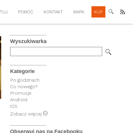
TUJ
POMOC
KONTAKT
MAPA
KUP
Wyszukiwarka
Kategorie
Po godzinach
Co nowego?
Promocje
Android
iOS
Rysiek
Zobacz więcej
FindPark
Telematyka
Obserwuj nas na Facebooku
Wersje operatorskie