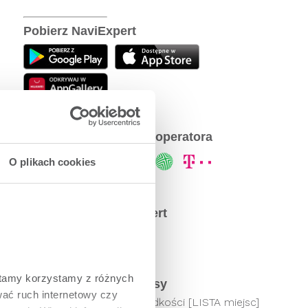
Pobierz NaviExpert
NaviExpert u Twojego operatora
O plikach cookies
Społeczność NaviExpert
tamy korzystamy z różnych 
Najpopularniejsze wpisy
ać ruch internetowy czy 
Odcinkowy pomiar prędkości [LISTA miejsc]