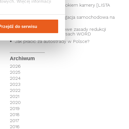
owych. Więcej informacji 
Kierowcy pod czujnym okiem kamery [LISTA
SKRZYŻOWAŃ]
Jaka jest najlepsza nawigacja samochodowa na
telefon?
Przejdź do serwisu
Punkty karne 2026 – nowe zasady redukcji
punktów i zmiany w kursach WORD
Jak płacić za autostrady w Polsce?
Archiwum
2026
2025
2024
2023
2022
2021
2020
2019
2018
2017
2016