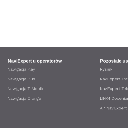
NaviExpert u operatorów
Pozostałe us
Nawigacja Play
Rysiek
Nawigacja Plus
NaviExpert Traf
Nawigacja T-Mobile
NaviExpert Te
Nawigacja Orange
LINK4 Docenia
API NaviExpert