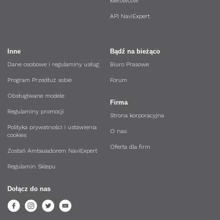
kierowców
API NaviExpert
Inne
Bądź na bieżąco
Dane osobowe i regulaminy usług
Biuro Prasowe
Program Przedłuż sobie
Forum
Obsługiwane modele
Firma
Regulaminy promocji
Strona korporacyjna
Polityka prywatności i ustawienia
O nas
cookies
Oferta dla firm
Zostań Ambasadorem NaviExpert
Regulamin Sklepu
Dołącz do nas