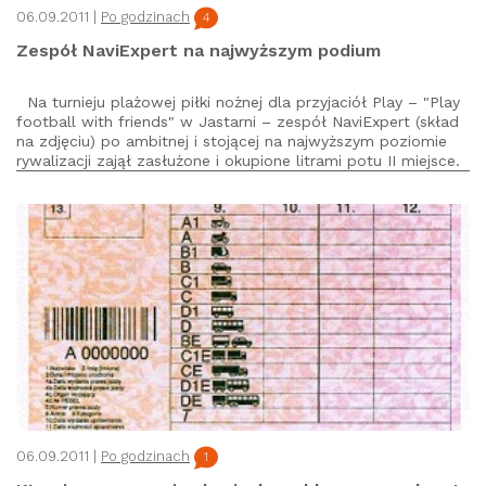
06.09.2011 |
Po godzinach
4
Zespół NaviExpert na najwyższym podium
Na turnieju plażowej piłki nożnej dla przyjaciół Play – "Play
football with friends" w Jastarni – zespół NaviExpert (skład
na zdjęciu) po ambitnej i stojącej na najwyższym poziomie
rywalizacji zajął zasłużone i okupione litrami potu II miejsce.
06.09.2011 |
Po godzinach
1