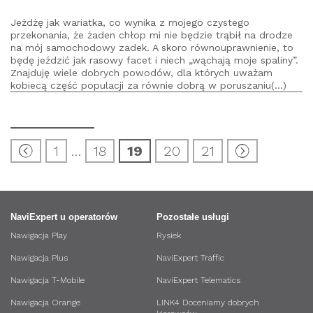
Jeżdżę jak wariatka, co wynika z mojego czystego
przekonania, że żaden chłop mi nie będzie trąbił na drodze
na mój samochodowy zadek. A skoro równouprawnienie, to
będę jeździć jak rasowy facet i niech „wąchają moje spaliny”.
Znajduję wiele dobrych powodów, dla których uważam
kobiecą część populacji za równie dobrą w poruszaniu(...)
1
…
18
19
20
21
NaviExpert u operatorów
Pozostałe usługi
Nawigacja Play
Rysiek
Nawigacja Plus
NaviExpert Traffic
Nawigacja T-Mobile
NaviExpert Telematics
Nawigacja Orange
LINK4 Doceniamy dobrych