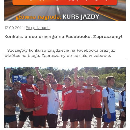
12.09.2011 |
Po godzinach
Konkurs o eco drivingu na Facebooku. Zapraszamy!
Szczegóły konkursu znajdziecie na Facebooku oraz już
wkrótce na blogu. Zapraszamy do udzialu w zabawie.