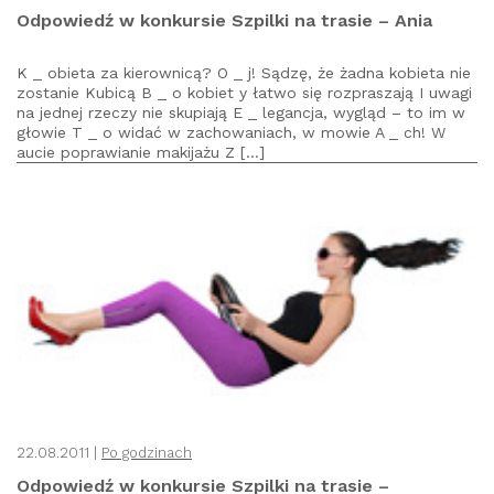
Odpowiedź w konkursie Szpilki na trasie – Ania
K _ obieta za kierownicą? O _ j! Sądzę, że żadna kobieta nie
zostanie Kubicą B _ o kobiet y łatwo się rozpraszają I uwagi
na jednej rzeczy nie skupiają E _ legancja, wygląd – to im w
głowie T _ o widać w zachowaniach, w mowie A _ ch! W
aucie poprawianie makijażu Z […]
22.08.2011 |
Po godzinach
Odpowiedź w konkursie Szpilki na trasie –