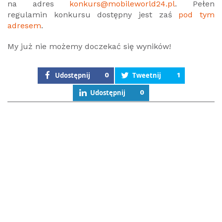
na adres
konkurs@mobileworld24.pl
. Pełen
regulamin konkursu dostępny jest zaś
pod tym
adresem
.
My już nie możemy doczekać się wyników!
Udostępnij
0
Tweetnij
1
Udostępnij
0