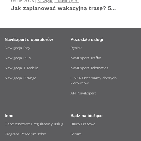
09.06.2026 |
Nawigacja NaviExpert
Jak zaplanować wakacyjną trasę? 5...
NaviExpert u operatorów
Pozostałe usługi
Nawigacja Play
Rysiek
Nawigacja Plus
NaviExpert Traffic
Nawigacja T-Mobile
NaviExpert Telematics
Nawigacja Orange
LINK4 Doceniamy dobrych
kierowców
API NaviExpert
Inne
Bądź na bieżąco
Dane osobowe i regulaminy usług
Biuro Prasowe
Program Przedłuż sobie
Forum