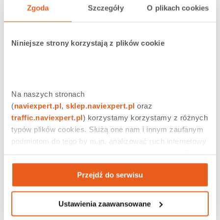
Zgoda
Szczegóły
O plikach cookies
Niniejsze strony korzystają z plików cookie
Na naszych stronach 
(
naviexpert.pl
, 
sklep.naviexpert.pl
 oraz 
traffic.naviexpert.pl
) korzystamy korzystamy z różnych 
typów plików cookies. Służą one nam i innym zaufanym 
podmiotom do tego by m.in. analizować ruch internetowy 
czy prowadzić działania reklamowe na podstawie Twojej 
aktywności na naszych stronach internetowych. Więcej 
Przejdź do serwisu
informacji znajdziesz w naszej 
polityce prywatności
.
Ustawienia zaawansowane