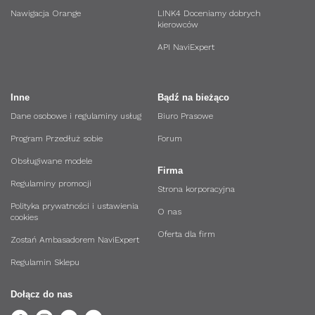
Nawigacja Orange
LINK4 Doceniamy dobrych
kierowców
API NaviExpert
Inne
Bądź na bieżąco
Dane osobowe i regulaminy usług
Biuro Prasowe
Program Przedłuż sobie
Forum
Obsługiwane modele
Firma
Regulaminy promocji
Strona korporacyjna
Polityka prywatności i ustawienia
O nas
cookies
Oferta dla firm
Zostań Ambasadorem NaviExpert
Regulamin Sklepu
Dołącz do nas