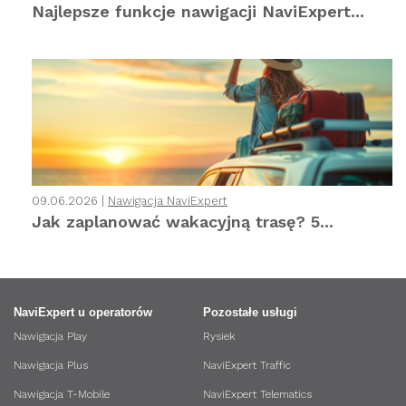
Najlepsze funkcje nawigacji NaviExpert...
09.06.2026 |
Nawigacja NaviExpert
Jak zaplanować wakacyjną trasę? 5...
NaviExpert u operatorów
Pozostałe usługi
Nawigacja Play
Rysiek
Nawigacja Plus
NaviExpert Traffic
Nawigacja T-Mobile
NaviExpert Telematics