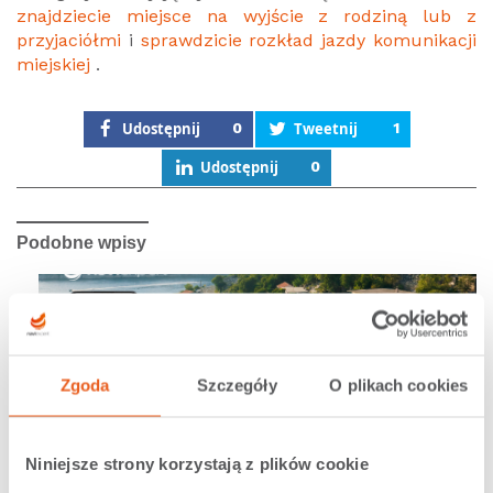
znajdziecie miejsce na wyjście z rodziną lub z
przyjaciółmi
i
sprawdzicie rozkład jazdy komunikacji
miejskiej
.
Udostępnij
0
Tweetnij
1
Udostępnij
0
Podobne wpisy
Zgoda
Szczegóły
O plikach cookies
13.07.2026 |
Nawigacja NaviExpert
Niniejsze strony korzystają z plików cookie
Samochodem po Europie: Chorwacja –...