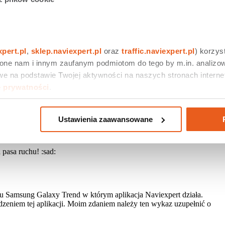
xpert.pl
, 
sklep.naviexpert.pl
 oraz 
traffic.naviexpert.pl
) korzys
 one nam i innym zaufanym podmiotom do tego by m.in. analizow
e na podstawie Twojej aktywności na naszych stronach internet
e prywatności
.
Ustawienia zaawansowane