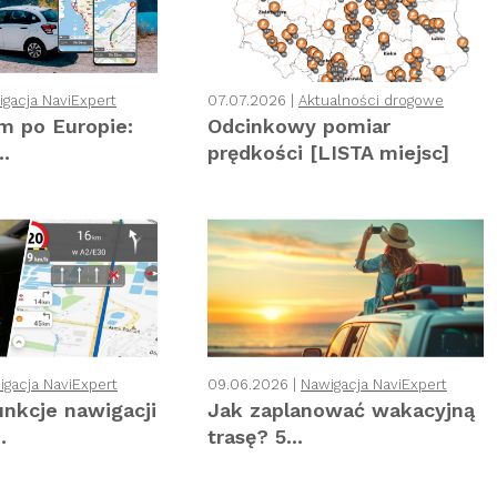
gacja NaviExpert
07.07.2026 |
Aktualności drogowe
 po Europie:
Odcinkowy pomiar
..
prędkości [LISTA miejsc]
igacja NaviExpert
09.06.2026 |
Nawigacja NaviExpert
unkcje nawigacji
Jak zaplanować wakacyjną
.
trasę? 5...