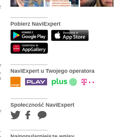
z
Pobierz NaviExpert
w
NaviExpert u Twojego operatora
,
k
Społeczność NaviExpert
y
.
Najpopularniejsze wpisy
h