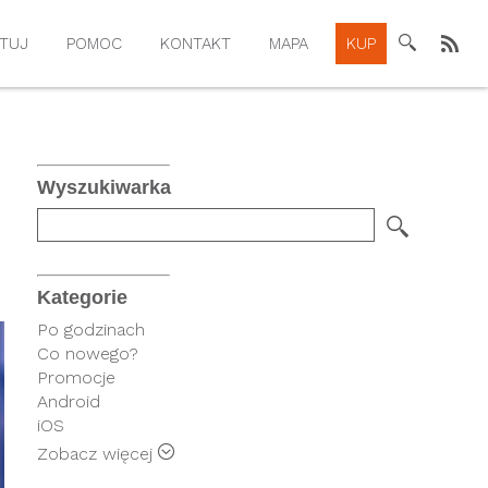
TUJ
POMOC
KONTAKT
MAPA
KUP
Wyszukiwarka
Kategorie
Po godzinach
Co nowego?
Promocje
Android
iOS
Rysiek
Zobacz więcej
FindPark