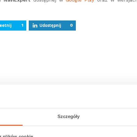
eetnij
1
Udostępnij
0
Szczegóły
z plików cookie