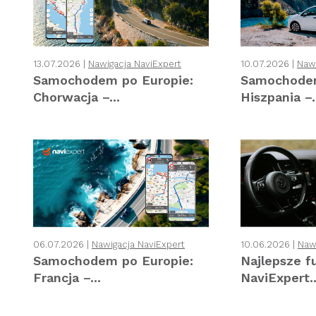
13.07.2026 |
Nawigacja NaviExpert
10.07.2026 |
Nawi
Samochodem po Europie:
Samochodem
Chorwacja –...
Hiszpania –.
06.07.2026 |
Nawigacja NaviExpert
10.06.2026 |
Naw
Samochodem po Europie:
Najlepsze f
Francja –...
NaviExpert..