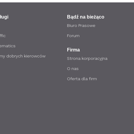
ługi
Bądź na bieżąco
Biuro Prasowe
fic
Forum
lematics
Firma
my dobrych kierowców
Strona korporacyjna
O nas
Oferta dla firm