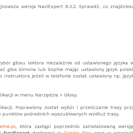
ajnowsza wersja NaviExpert 8.3.2. Sprawdź, co znajdzies
ybór głosu lektora niezależnie od ustawionego języka 
brać głos Simona lub Sophie mając ustawiony język polski
go Instruktora jeżeli w telefonie został ustawiony np. języ
kacji w menu Narzędzia > Głosy.
ikacji. Poprawiony został wybór i przeliczanie trasy prz
anie punktów pośrednich wyszukiwanych wzdłuż trasy.
etne.pl
, która zastąpi poprzednio zainstalowaną wersję
i NaviExpert
dostępnej w
Google Play
oraz w wersjac