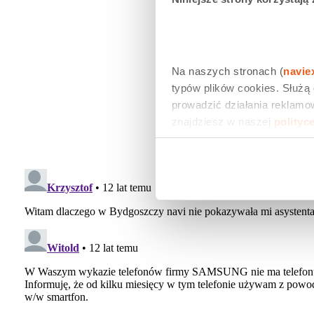
Na naszych stronach (
navie
typów plików cookies. Służą
prowadzić działania reklamow
znajdziesz w naszej 
polityc