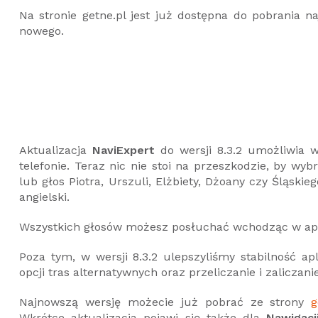
Na stronie getne.pl jest już dostępna do pobrania n
nowego.
Aktualizacja
NaviExpert
do wersji 8.3.2 umożliwia w
telefonie. Teraz nic nie stoi na przeszkodzie, by wy
lub głos Piotra, Urszuli, Elżbiety, Dżoany czy Śląskie
angielski.
Wszystkich głosów możesz posłuchać wchodząc w apli
Poza tym, w wersji 8.3.2 ulepszyliśmy stabilność apl
opcji tras alternatywnych oraz przeliczanie i zalicz
Najnowszą wersję możecie już pobrać ze strony
g
Wkrótce aktualizacja pojawi się także dla
Nawigacj