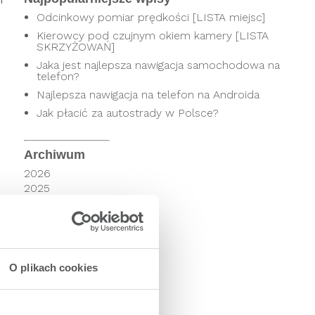
Odcinkowy pomiar prędkości [LISTA miejsc]
Kierowcy pod czujnym okiem kamery [LISTA
SKRZYŻOWAŃ]
Jaka jest najlepsza nawigacja samochodowa na
telefon?
Najlepsza nawigacja na telefon na Androida
Jak płacić za autostrady w Polsce?
Archiwum
2026
2025
2024
2023
2022
2021
2020
O plikach cookies
2019
2018
2017