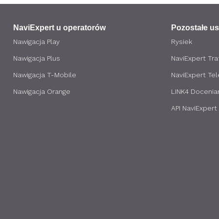
NaviExpert u operatorów
Pozostałe us
Nawigacja Play
Rysiek
Nawigacja Plus
NaviExpert Traf
Nawigacja T-Mobile
NaviExpert Te
Nawigacja Orange
LINK4 Docenia
API NaviExpert