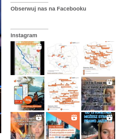
Telematyka
Obserwuj nas na Facebooku
Wersje operatorskie
Instagram