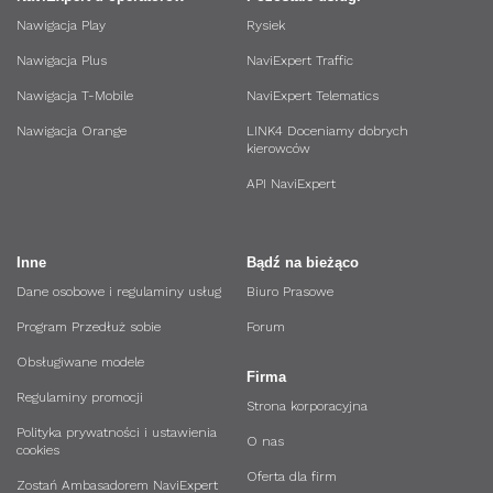
Nawigacja Play
Rysiek
Nawigacja Plus
NaviExpert Traffic
Nawigacja T-Mobile
NaviExpert Telematics
Nawigacja Orange
LINK4 Doceniamy dobrych
kierowców
API NaviExpert
Inne
Bądź na bieżąco
Dane osobowe i regulaminy usług
Biuro Prasowe
Program Przedłuż sobie
Forum
Obsługiwane modele
Firma
Regulaminy promocji
Strona korporacyjna
Polityka prywatności i ustawienia
O nas
cookies
Oferta dla firm
Zostań Ambasadorem NaviExpert