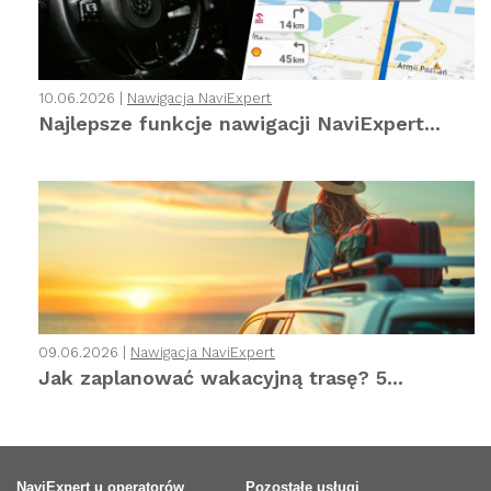
10.06.2026 |
Nawigacja NaviExpert
Najlepsze funkcje nawigacji NaviExpert...
09.06.2026 |
Nawigacja NaviExpert
Jak zaplanować wakacyjną trasę? 5...
NaviExpert u operatorów
Pozostałe usługi