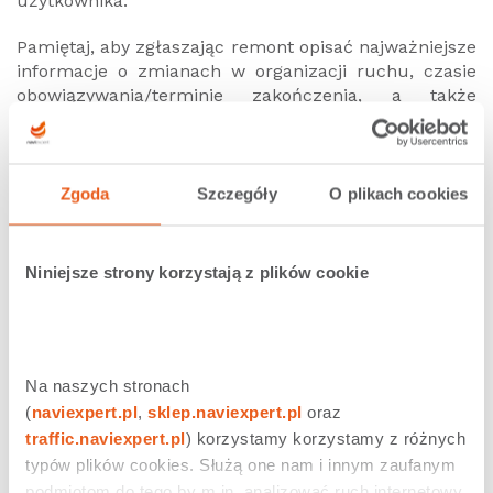
użytkownika.
Pamiętaj, aby zgłaszając remont opisać najważniejsze
informacje o zmianach w organizacji ruchu, czasie
obowiązywania/terminie zakończenia, a także
narysować je i/lub podać link do artykułu w serwisie
internetowym informującym dokładnie o zmianach.
Zgłaszając konieczność poprawy ograniczenia
Zgoda
Szczegóły
O plikach cookies
prędkości podaj, czy zmiana jest stała czy wynika z
przeprowadzanego remontu oraz zakreśl odcinek i
kierunek obowiązywania ograniczenia prędkości.
Niniejsze strony korzystają z plików cookie
Każde zgłoszenie remontowe i poprawkowe wysłane
przez
Ryśka
weryfikowane jest przez nasz serwis
mapowy. 10 punktów za zweryfikowane zgłoszenie
remontowe i poprawkowe wysłane za pośrednictwem
Na naszych stronach 
Ryśka przyznawane są ręcznie przez serwis mapowy.
(
naviexpert.pl
, 
sklep.naviexpert.pl
 oraz 
Punktowane są tylko pierwsze zgłoszenia danego
traffic.naviexpert.pl
) korzystamy korzystamy z różnych 
remontu.
typów plików cookies. Służą one nam i innym zaufanym 
podmiotom do tego by m.in. analizować ruch internetowy 