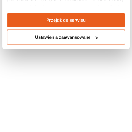
czy prowadzić działania reklamowe na podstawie Twojej 
Udostępnij
0
Tweetnij
1
aktywności na naszych stronach internetowych. Więcej 
Udostępnij
0
Przejdź do serwisu
informacji znajdziesz w naszej 
polityce prywatności
.
Ustawienia zaawansowane