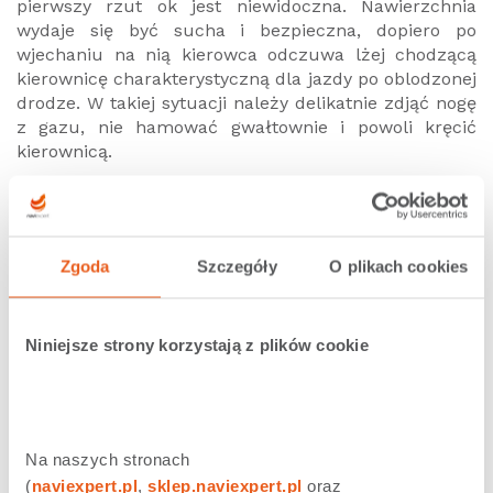
pierwszy rzut ok jest niewidoczna. Nawierzchnia
wydaje się być sucha i bezpieczna, dopiero po
wjechaniu na nią kierowca odczuwa lżej chodzącą
kierownicę charakterystyczną dla jazdy po oblodzonej
drodze. W takiej sytuacji należy delikatnie zdjąć nogę
z gazu, nie hamować gwałtownie i powoli kręcić
kierownicą.
Jazda zimą autem wymaga od kierowców większego
przygotowania. Pamiętajmy, że śliska nawierzchnia i
gorsza widoczność nie są naszym zwierzchnikiem.
Zgoda
Szczegóły
O plikach cookies
Poza techniką i kilkoma trickami, równie ważne jest
dostosowanie stylu jazdy do panujących warunków
pogodowych.
Niniejsze strony korzystają z plików cookie
Udostępnij
0
Tweetnij
2
Udostępnij
0
Na naszych stronach 
(
naviexpert.pl
, 
sklep.naviexpert.pl
 oraz 