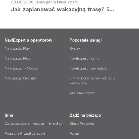
09.06.2026 |
Nawigacja NaviExpert
Jak zaplanować wakacyjną trasę? 5...
NaviExpert u operatorów
Pozostałe usługi
Nawigacja Play
Rysiek
Nawigacja Plus
NaviExpert Traffic
Nawigacja T-Mobile
NaviExpert Telematics
Nawigacja Orange
LINK4 Doceniamy dobrych
kierowców
API NaviExpert
Inne
Bądź na bieżąco
Dane osobowe i regulaminy usług
Biuro Prasowe
Program Przedłuż sobie
Forum