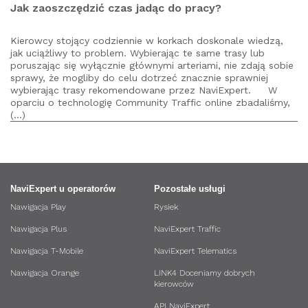
Jak zaoszczędzić czas jadąc do pracy?
Kierowcy stojący codziennie w korkach doskonale wiedzą,
jak uciążliwy to problem. Wybierając te same trasy lub
poruszając się wyłącznie głównymi arteriami, nie zdają sobie
sprawy, że mogliby do celu dotrzeć znacznie sprawniej
wybierając trasy rekomendowane przez NaviExpert. W
oparciu o technologię Community Traffic online zbadaliśmy,
(...)
NaviExpert u operatorów
Pozostałe usługi
Nawigacja Play
Rysiek
Nawigacja Plus
NaviExpert Traffic
Nawigacja T-Mobile
NaviExpert Telematics
Nawigacja Orange
LINK4 Doceniamy dobrych
kierowców
API NaviExpert