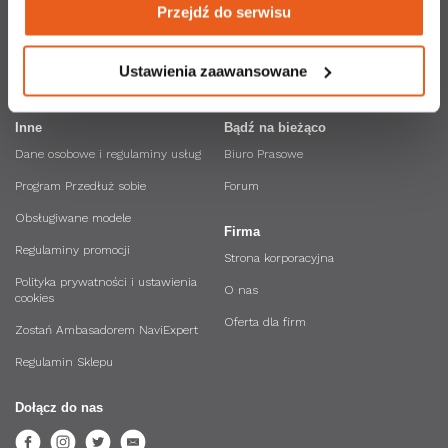
Nawigacja Orange
LINK4 Doceniamy dobrych
Przejdź do serwisu
informacji znajdziesz w naszej 
polityce prywatności
.
kierowców
API NaviExpert
Ustawienia zaawansowane
Inne
Bądź na bieżąco
Dane osobowe i regulaminy usług
Biuro Prasowe
Program Przedłuż sobie
Forum
Obsługiwane modele
Firma
Regulaminy promocji
Strona korporacyjna
Polityka prywatności i ustawienia
O nas
cookies
Oferta dla firm
Zostań Ambasadorem NaviExpert
Regulamin Sklepu
Dołącz do nas