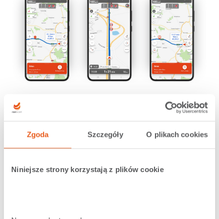
Domyślnie, aplikacja wyświetla wszystkie stacje paliw
na trasie. Jeśli jednak lubicie tankować tylko na
stacjach konkretnej marki, możecie zmienić
preferencje wychodząc w menu aplikacji >
Zgoda
Szczegóły
O plikach cookies
Ustawienia > Ustawienia trasy > Stacje benzynowe na
trasie > Kategorie
.
Niniejsze strony korzystają z plików cookie