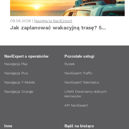
09.06.2026 |
Nawigacja NaviExpert
Jak zaplanować wakacyjną trasę? 5...
NaviExpert u operatorów
Pozostałe usługi
Nawigacja Play
Rysiek
Nawigacja Plus
NaviExpert Traffic
Nawigacja T-Mobile
NaviExpert Telematics
Nawigacja Orange
LINK4 Doceniamy dobrych
kierowców
API NaviExpert
Inne
Bądź na bieżąco