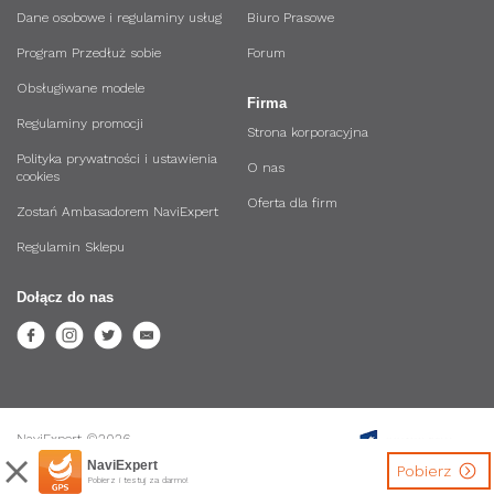
Dane osobowe i regulaminy usług
Biuro Prasowe
Program Przedłuż sobie
Forum
Obsługiwane modele
Firma
Regulaminy promocji
Strona korporacyjna
Polityka prywatności i ustawienia
O nas
cookies
Oferta dla firm
Zostań Ambasadorem NaviExpert
Regulamin Sklepu
Dołącz do nas
NaviExpert ©2026.
Wszystkie prawa zastrzeżone.
NaviExpert
Pobierz
Pobierz i testuj za darmo!