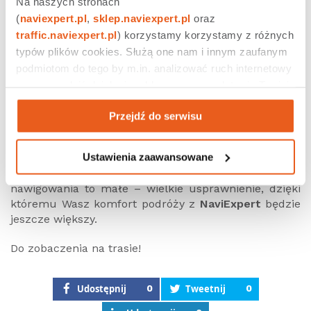
Na naszych stronach 
(
naviexpert.pl
, 
sklep.naviexpert.pl
 oraz 
traffic.naviexpert.pl
) korzystamy korzystamy z różnych 
typów plików cookies. Służą one nam i innym zaufanym 
podmiotom do tego by m.in. analizować ruch internetowy 
czy prowadzić działania reklamowe na podstawie Twojej 
Kontrolka informująca o konieczności zatankowania
aktywności na naszych stronach internetowych. Więcej 
może zaskoczyć nawet najbardziej doświadczonych i
Przejdź do serwisu
informacji znajdziesz w naszej 
polityce prywatności
.
uważnych kierowców. Szukanie stacji na trasie bywa
kłopotliwe, zwłaszcza w kontekście
Ustawienia zaawansowane
niespodziewanych objazdów czy podróżowania
nieznaną wcześniej drogą. Stacje paliw w trybie
nawigowania to małe – wielkie usprawnienie, dzięki
któremu Wasz komfort podróży z
NaviExpert
będzie
jeszcze większy.
Do zobaczenia na trasie!
Udostępnij
0
Tweetnij
0