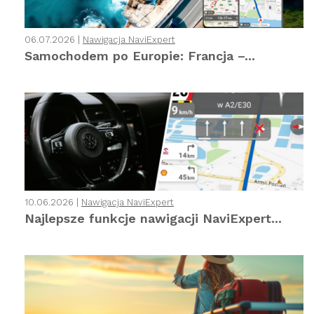
06.07.2026 |
Nawigacja NaviExpert
Samochodem po Europie: Francja –...
10.06.2026 |
Nawigacja NaviExpert
Najlepsze funkcje nawigacji NaviExpert...