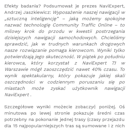
Efekty badania? Podsumował je prezes NaviExpert,
Andrzej Jaszkiewicz:
Wyposażenie naszej nawigacji w
„
sztuczną inteligencję”
–
jaką możemy spokojne
nazwać technologię Community Traffic Online – to
milowy krok do przodu w kwestii postrzegania
dzisiejszych nawigacji samochodowych. Chcieliśmy
sprawdzić, jak w trudnych warunkach drogowych
nasze rozwiązanie pomaga kierowcom.
Wyniki tylko
potwierdzają jego skuteczność. W piątek po południu
kierowca, który korzystał z NaviExpert 7.1 w
Warszawie mógł zaoszczędzić nawet 40% czasu.
To
wynik spektakularny, który pokazuje jakiej skali
oszczędności w codziennym poruszaniu się po
miastach może zyskać użytkownik nawigacji
NaviExpert
.
Szczegółowe wyniki możecie zobaczyć poniżej. Oś
minutowa po lewej stronie pokazuje średni czas
potrzebny na pokonanie jednej trasy (czasy przejazdu
dla 15 najpopularniejszych tras są sumowane i z nich