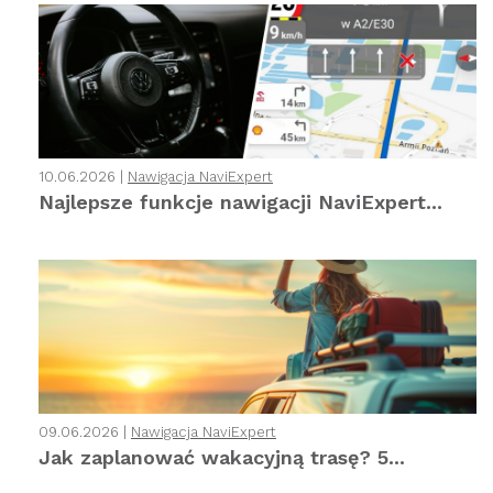
10.06.2026 |
Nawigacja NaviExpert
Najlepsze funkcje nawigacji NaviExpert...
09.06.2026 |
Nawigacja NaviExpert
Jak zaplanować wakacyjną trasę? 5...