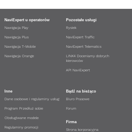
NaviExpert u operatorów
Pozostałe usługi
Nawigacja Play
Rysiek
Nawigacja Plus
NaviExpert Traffic
Nawigacja T-Mobile
NaviExpert Telematics
Nawigacja Orange
LINK4 Doceniamy dobrych
kierowców
API NaviExpert
Inne
Bądź na bieżąco
Dane osobowe i regulaminy usług
Biuro Prasowe
Program Przedłuż sobie
Forum
Obsługiwane modele
Firma
Regulaminy promocji
Strona korporacyjna