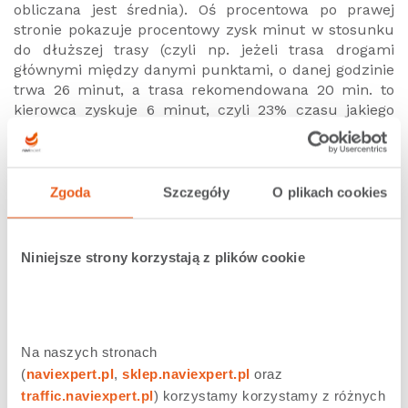
obliczana jest średnia). Oś procentowa po prawej
stronie pokazuje procentowy zysk minut w stosunku
do dłuższej trasy (czyli np. jeżeli trasa drogami
głównymi między danymi punktami, o danej godzinie
trwa 26 minut, a trasa rekomendowana 20 min. to
kierowca zyskuje 6 minut, czyli 23% czasu jakiego
potrzebowałaby na pokonanie trasy drogami
głównymi).
Zgoda
Szczegóły
O plikach cookies
Niniejsze strony korzystają z plików cookie
Na naszych stronach 
(
naviexpert.pl
, 
sklep.naviexpert.pl
 oraz 
traffic.naviexpert.pl
) korzystamy korzystamy z różnych 