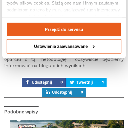
typów plików cookies. Służą one nam i innym zaufanym 
podmiotom do tego by m.in. analizować ruch internetowy 
czy prowadzić działania reklamowe na podstawie Twojej 
aktywności na naszych stronach internetowych. Więcej 
Przejdź do serwisu
informacji znajdziesz w naszej 
polityce prywatności
.
Wyniki testu systemu Community Traffic
Ustawienia zaawansowane
NaviExpert zamierza cyklicznie powtarzać badania w
oparciu o tą metodologię i oczywiście będziemy
informować na blogu o ich wynikach.
Udostępnij
0
Tweetnij
1
Udostępnij
0
Podobne wpisy