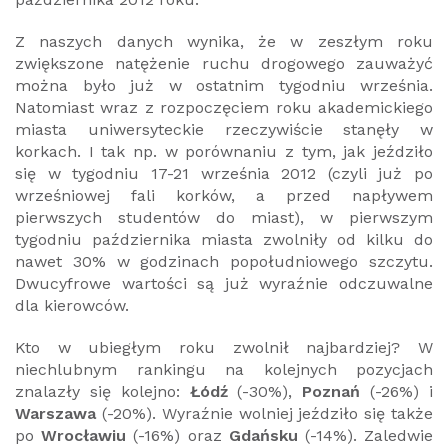
Z naszych danych wynika, że w zeszłym roku
zwiększone natężenie ruchu drogowego zauważyć
można było już w ostatnim tygodniu września.
Natomiast wraz z rozpoczęciem roku akademickiego
miasta uniwersyteckie rzeczywiście stanęły w
korkach. I tak np. w porównaniu z tym, jak jeździło
się w tygodniu 17-21 września 2012 (czyli już po
wrześniowej fali korków, a przed napływem
pierwszych studentów do miast), w pierwszym
tygodniu października miasta zwolniły od kilku do
nawet 30% w godzinach popołudniowego szczytu.
Dwucyfrowe wartości są już wyraźnie odczuwalne
dla kierowców.
Kto w ubiegłym roku zwolnił najbardziej? W
niechlubnym rankingu na kolejnych pozycjach
znalazły się kolejno:
Łódź
(-30%),
Poznań
(-26%) i
Warszawa
(-20%). Wyraźnie wolniej jeździło się także
po
Wrocławiu
(-16%) oraz
Gdańsku
(-14%). Zaledwie