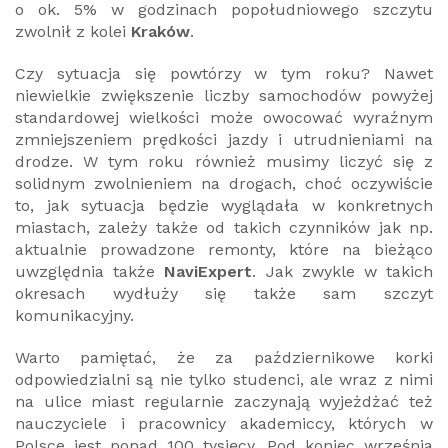
o ok. 5% w godzinach popołudniowego szczytu
zwolnił z kolei
Kraków
.
Czy sytuacja się powtórzy w tym roku? Nawet
niewielkie zwiększenie liczby samochodów powyżej
standardowej wielkości może owocować wyraźnym
zmniejszeniem prędkości jazdy i utrudnieniami na
drodze. W tym roku również musimy liczyć się z
solidnym zwolnieniem na drogach, choć oczywiście
to, jak sytuacja będzie wyglądała w konkretnych
miastach, zależy także od takich czynników jak np.
aktualnie prowadzone remonty, które na bieżąco
uwzględnia także
NaviExpert
. Jak zwykle w takich
okresach wydłuży się także sam szczyt
komunikacyjny.
Warto pamiętać, że za październikowe korki
odpowiedzialni są nie tylko studenci, ale wraz z nimi
na ulice miast regularnie zaczynają wyjeżdżać też
nauczyciele i pracownicy akademiccy, których w
Polsce jest ponad 100 tysięcy. Pod koniec września