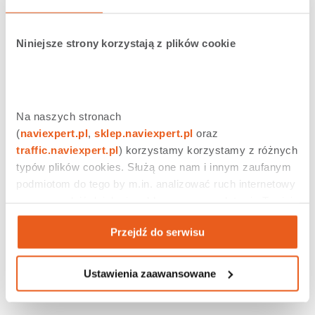
Niniejsze strony korzystają z plików cookie
Na naszych stronach 
(
naviexpert.pl
, 
sklep.naviexpert.pl
 oraz 
traffic.naviexpert.pl
) korzystamy korzystamy z różnych 
typów plików cookies. Służą one nam i innym zaufanym 
podmiotom do tego by m.in. analizować ruch internetowy 
czy prowadzić działania reklamowe na podstawie Twojej 
aktywności na naszych stronach internetowych. Więcej 
Przejdź do serwisu
informacji znajdziesz w naszej 
polityce prywatności
.
Ustawienia zaawansowane