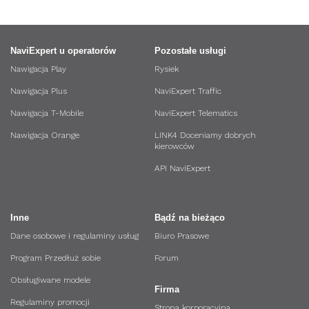
NaviExpert u operatorów
Pozostałe usługi
Nawigacja Play
Rysiek
Nawigacja Plus
NaviExpert Traffic
Nawigacja T-Mobile
NaviExpert Telematics
Nawigacja Orange
LINK4 Doceniamy dobrych
kierowców
API NaviExpert
Inne
Bądź na bieżąco
Dane osobowe i regulaminy usług
Biuro Prasowe
Program Przedłuż sobie
Forum
Obsługiwane modele
Firma
Regulaminy promocji
Strona korporacyjna