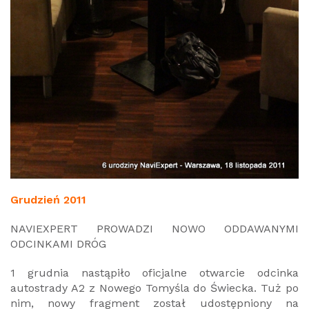
Grudzień 2011
NAVIEXPERT PROWADZI NOWO ODDAWANYMI
ODCINKAMI DRÓG
1 grudnia nastąpiło oficjalne otwarcie odcinka
autostrady A2 z Nowego Tomyśla do Świecka. Tuż po
nim, nowy fragment został udostępniony na