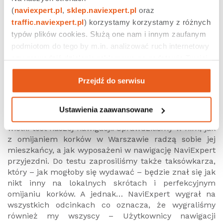
WIELKI TEST NAWIGACJI NA SZÓSTE URODZINY
(
naviexpert.pl
, 
sklep.naviexpert.pl
 oraz 
NAVIEXPERT
traffic.naviexpert.pl
) korzystamy korzystamy z różnych 
typów plików cookies. Służą one nam i innym zaufanym 
W listopadzie 2005 roku firma NaviExpert wydała
podmiotom do tego by m.in. analizować ruch internetowy 
premierową wersję nawigacji samochodowej –
czy prowadzić działania reklamowe na podstawie Twojej 
NaviExpert 1.0. Od tego momentu wiele się zmieniło –
aktywności na naszych stronach internetowych. Więcej 
zarówno w samej nawigacji, jak i dla spółki, która
Przejdź do serwisu
informacji znajdziesz w naszej 
polityce prywatności
.
przeszła drogę od typowego start-upu do poważnej,
prężnie rozwijającej się firmy. By uczcić szóste
urodziny, wspólnie z najaktywniejszymi
Ustawienia zaawansowane
Użytkownikami forum NaviE-xpert przeprowadziliśmy
wielki test naszej nawigacji. Sprawdziliśmy w nim, jak
z omijaniem korków w Warszawie radzą sobie jej
mieszkańcy, a jak wyposażeni w nawigację NaviExpert
przyjezdni. Do testu zaprosiliśmy także taksówkarza,
który – jak mogłoby się wydawać – będzie znał się jak
nikt inny na lokalnych skrótach i perfekcyjnym
omijaniu korków. A jednak… NaviExpert wygrał na
wszystkich odcinkach co oznacza, że wygraliśmy
również my wszyscy – Użytkownicy nawigacji