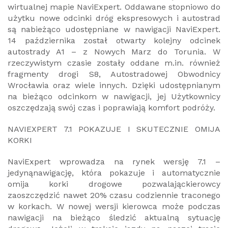
wirtualnej mapie NaviExpert. Oddawane stopniowo do
użytku nowe odcinki dróg ekspresowych i autostrad
są nabieżąco udostępniane w nawigacji NaviExpert.
14 października został otwarty kolejny odcinek
autostrady A1 – z Nowych Marz do Torunia. W
rzeczywistym czasie zostały oddane m.in. również
fragmenty drogi S8, Autostradowej Obwodnicy
Wrocławia oraz wiele innych. Dzięki udostępnianym
na bieżąco odcinkom w nawigacji, jej Użytkownicy
oszczędzają swój czas i poprawiają komfort podróży.
NAVIEXPERT 7.1 POKAZUJE I SKUTECZNIE OMIJA
KORKI
NaviExpert wprowadza na rynek wersję 7.1 –
jedynąnawigację, która pokazuje i automatycznie
omija korki drogowe pozwalająckierowcy
zaoszczędzić nawet 20% czasu codziennie traconego
w korkach. W nowej wersji kierowca może podczas
nawigacji na bieżąco śledzić aktualną sytuację