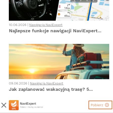
10.06.2026 |
Nawigacja NaviExpert
Najlepsze funkcje nawigacji NaviExpert...
09.06.2026 |
Nawigacja NaviExpert
Jak zaplanować wakacyjną trasę? 5...
NaviExpert
Pobierz
Pobierz i testuj za darmo!