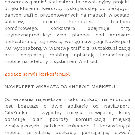
nowerozwiązanie! Korkosfera to rewolucyjny projekt,
dzięki któremu kierowcy zyskujądostęp do bieżących
danych traffic, prezentowanych na mapach w postaci
kolorów, z poziomu komputera i telefonu
komórkowego. Korkosfera obejmuje trzy
użyteczneprodukty: web planner pod adresem
korkosfera.pl, najnowszą wersję nawigacji NaviExpert
7.0 wyposażoną w warstwę traffic z autoaktualizacją
oraz bezpłatną mobilną aplikację korkosfera.pl
mobile na telefony z systemem Android.
Zobacz serwis korkosfera.pl
NAVIEXPERT WKRACZA DO ANDROID MARKETU
Od września największe źródło aplikacji na Androida
jest bogatsze o dwie aplikacje od NaviExpert:
CityZenka – wygodny miejski nawigator, który
opracuje plan podróży komunikacją miejską
wnajwiększych polskich miastach i korkosferę.pl
mobile, przydatną aplikację pomagającą oswoić