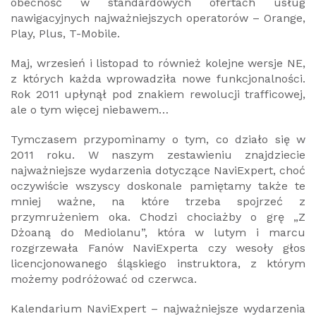
obecność w standardowych ofertach usług
nawigacyjnych najważniejszych operatorów – Orange,
Play, Plus, T-Mobile.
Maj, wrzesień i listopad to również kolejne wersje NE,
z których każda wprowadziła nowe funkcjonalności.
Rok 2011 upłynął pod znakiem rewolucji trafficowej,
ale o tym więcej niebawem…
Tymczasem przypominamy o tym, co działo się w
2011 roku. W naszym zestawieniu znajdziecie
najważniejsze wydarzenia dotyczące NaviExpert, choć
oczywiście wszyscy doskonale pamiętamy także te
mniej ważne, na które trzeba spojrzeć z
przymrużeniem oka. Chodzi chociażby o grę „Z
Dżoaną do Mediolanu”, która w lutym i marcu
rozgrzewała Fanów NaviExperta czy wesoły głos
licencjonowanego śląskiego instruktora, z którym
możemy podróżować od czerwca.
Kalendarium NaviExpert – najważniejsze wydarzenia