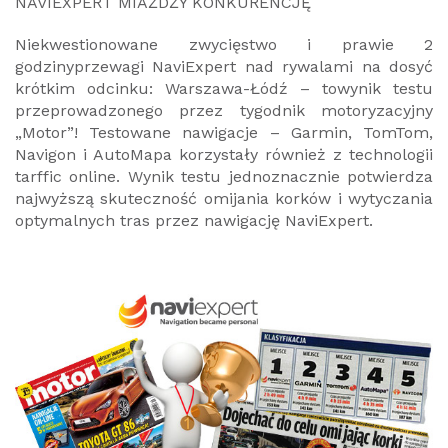
NAVIEXPERT MIAŻDŻY KONKURENCJĘ
Niekwestionowane zwycięstwo i prawie 2
godzinyprzewagi NaviExpert nad rywalami na dosyć
krótkim odcinku: Warszawa-Łódź – towynik testu
przeprowadzonego przez tygodnik motoryzacyjny
„Motor”! Testowane nawigacje – Garmin, TomTom,
Navigon i AutoMapa korzystały również z technologii
tarffic online. Wynik testu jednoznacznie potwierdza
najwyższą skuteczność omijania korków i wytyczania
optymalnych tras przez nawigację NaviExpert.