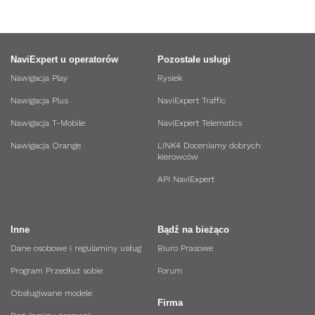
NaviExpert u operatorów
Pozostałe usługi
Nawigacja Play
Rysiek
Nawigacja Plus
NaviExpert Traffic
Nawigacja T-Mobile
NaviExpert Telematics
Nawigacja Orange
LINK4 Doceniamy dobrych
kierowców
API NaviExpert
Inne
Bądź na bieżąco
Dane osobowe i regulaminy usług
Biuro Prasowe
Program Przedłuż sobie
Forum
Obsługiwane modele
Firma