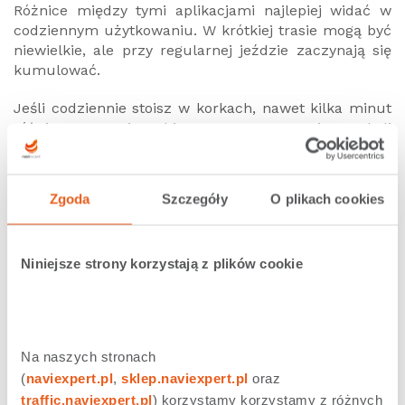
Różnice między tymi aplikacjami najlepiej widać w
codziennym użytkowaniu. W krótkiej trasie mogą być
niewielkie, ale przy regularnej jeździe zaczynają się
kumulować.
Jeśli codziennie stoisz w korkach, nawet kilka minut
różnicy na trasie robi ogromne znaczenie w skali
tygodnia czy miesiąca. To właśnie wtedy zaczynasz
zauważać, czy nawigacja faktycznie pomaga, czy
tylko informuje.
Zgoda
Szczegóły
O plikach cookies
Wielu kierowców podkreśla, że po zmianie aplikacji
zauważają bardziej płynne prowadzenie i mniej
Niniejsze strony korzystają z plików cookie
„losowych” decyzji na trasie. To efekt lepszego
wykorzystania danych, a nie ich większej ilości.
Co jeszcze mówią kierowcy?
Na naszych stronach 
Gambo:
Oszczędność czasu i paliwa, no chyba że
(
naviexpert.pl
, 
sklep.naviexpert.pl
 oraz 
ktoś jeździ tylko 1 trasę cały rok, praca – dom to
traffic.naviexpert.pl
) korzystamy korzystamy z różnych 
faktycznie szkoda kasy. A NE mi się zwraca w ciągu