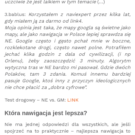
uczciwie że jest laikiem w tym temacie
(…)
3.bablus:
Korzystałem z naviexpert przez kilka lat,
gdy miałem ją za darmo od link4.
Moja opinia jest taka, że mapy googla są świetne jako
mapy, ale jako nawigacja w Polsce lepiej sprawdza się
NE. Google często i gęsto pchał mnie w boczne,
rozklekotane drogi, często nawet polne. Potrafiłem
jechać klika godzin z dala od cywilizacji, (i np
Orlenu), żeby zaoszczędzić 3 minuty. Algorytm
wytyczna tras w NE bardzo mi pasował. Gdzie dwóch
Polaków, tam 3 zdania. Komuś innemu bardziej
pasuje Google, ktoś inny z przyczyn ideologicznych
nie chce płacić za „dobra cyfrowe”.
Test drogowy – NE vs. GM:
LINK
Która nawigacja jest lepsza?
Nie ma jednej odpowiedzi dla wszystkich, ale jeśli
spojrzeć na to praktycznie – najlepsza nawigacja to