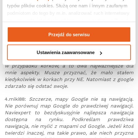
miesiąca bo omija korki i lepiej prowadzi na wsiach,
typów plików cookies. Służą one nam i innym zaufanym 
google często wyrzucało na ślepe polne ścieżki albo
podmiotom do tego by m.in. analizować ruch internetowy 
każe skręcić w barierki na wylotówce xD
czy prowadzić działania reklamowe na podstawie Twojej 
aktywności na naszych stronach internetowych. Więcej 
Porkil:
NaviExperta używam od ponad 8 lat. Sporo
Przejdź do serwisu
informacji znajdziesz w naszej 
polityce prywatności
.
jeździłem służbowo. Miałem okazje porównać google
maps z NE. I powiem, że wolałem zapłacić co roku
za licencje NE, niż używać google. Jakość
Ustawienia zaawansowane
wyznaczania tras, sposób przeliczania/zmiany trasy
w przypadku korków, a to dwa najważniejsze dla
mnie aspekty. Musze przyznać, że mało stałem
kiedykolwiek w korkach przy NE. Natomiast z google
zdarzało się odstać swoje.
4.miki88:
Szczerze, mapy Google nie są nawigacją.
Nie porównuj map Google do prawdziwej nawigacji.
Naviexpert to bezdyskusyjnie najlepsza nawigacja
dostępna na rynku. Podkreślam prawdziwa
nawigacja, nie mylić z mapami od Google. Jeżeli ktoś
twierdzi inaczej, ma takie prawo, ale niech przyzna