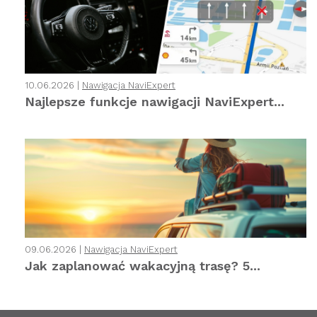
10.06.2026 |
Nawigacja NaviExpert
Najlepsze funkcje nawigacji NaviExpert...
09.06.2026 |
Nawigacja NaviExpert
Jak zaplanować wakacyjną trasę? 5...