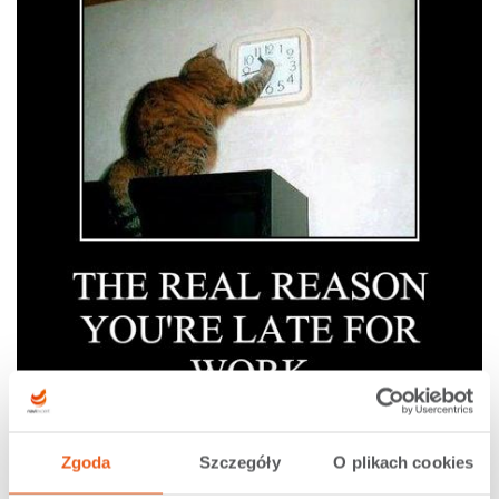
Spóźnienia – Demotywatory
Zgoda
Szczegóły
O plikach cookies
Nagrodzone historie w czwartek 8.12.2011