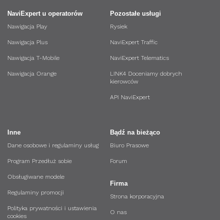
NaviExpert u operatorów
Pozostałe usługi
Nawigacja Play
Rysiek
Nawigacja Plus
NaviExpert Traffic
Nawigacja T-Mobile
NaviExpert Telematics
Nawigacja Orange
LINK4 Doceniamy dobrych
kierowców
API NaviExpert
Inne
Bądź na bieżąco
Dane osobowe i regulaminy usług
Biuro Prasowe
Program Przedłuż sobie
Forum
Obsługiwane modele
Firma
Regulaminy promocji
Strona korporacyjna
Polityka prywatności i ustawienia
O nas
cookies