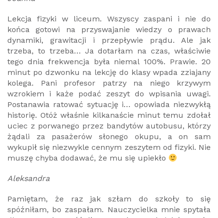
Lekcja fizyki w liceum. Wszyscy zaspani i nie do
końca gotowi na przyswajanie wiedzy o prawach
dynamiki, grawitacji i przepływie prądu. Ale jak
trzeba, to trzeba… Ja dotarłam na czas, właściwie
tego dnia frekwencja była niemal 100%. Prawie. 20
minut po dzwonku na lekcję do klasy wpada zziajany
kolega. Pani profesor patrzy na niego krzywym
wzrokiem i każe podać zeszyt do wpisania uwagi.
Postanawia ratować sytuację i… opowiada niezwykłą
historię. Otóż właśnie kilkanaście minut temu zdołał
uciec z porwanego przez bandytów autobusu, którzy
żądali za pasażerów słonego okupu, a on sam
wykupił się niezwykle cennym zeszytem od fizyki. Nie
muszę chyba dodawać, że mu się upiekło
Aleksandra
Pamiętam, że raz jak szłam do szkoły to się
spóźniłam, bo zaspałam. Nauczycielka mnie spytała