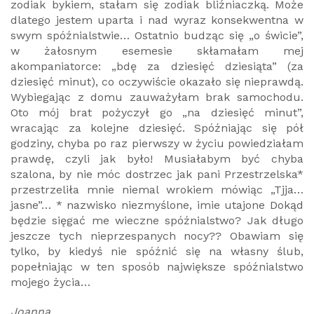
zodiak bykiem, stałam się zodiak bliźniaczką. Może
dlatego jestem uparta i nad wyraz konsekwentna w
swym spóźnialstwie… Ostatnio budząc się „o świcie”,
w żałosnym esemesie skłamałam mej
akompaniatorce: „bdę za dziesięć dziesiąta” (za
dziesięć minut), co oczywiście okazało się nieprawdą.
Wybiegając z domu zauważyłam brak samochodu.
Oto mój brat pożyczył go „na dziesięć minut”,
wracając za kolejne dziesięć. Spóźniając się pół
godziny, chyba po raz pierwszy w życiu powiedziałam
prawdę, czyli jak było! Musiałabym być chyba
szalona, by nie móc dostrzec jak pani Przestrzelska*
przestrzeliła mnie niemal wrokiem mówiąc „Tjja…
jasne”… * nazwisko niezmyślone, imie utajone Dokąd
będzie sięgać me wieczne spóźnialstwo? Jak długo
jeszcze tych nieprzespanych nocy?? Obawiam się
tylko, by kiedyś nie spóźnić się na własny ślub,
popełniając w ten sposób największe spóźnialstwo
mojego życia…
Joanna