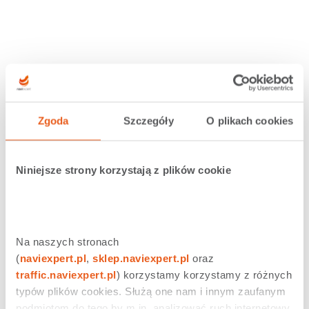
Zgoda
Szczegóły
O plikach cookies
Niniejsze strony korzystają z plików cookie
Podobne wpisy
Na naszych stronach 
(
naviexpert.pl
, 
sklep.naviexpert.pl
 oraz 
traffic.naviexpert.pl
) korzystamy korzystamy z różnych 
typów plików cookies. Służą one nam i innym zaufanym 
podmiotom do tego by m.in. analizować ruch internetowy 