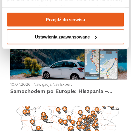
czy prowadzić działania reklamowe na podstawie Twojej 
aktywności na naszych stronach internetowych. Więcej 
13.07.2026 |
Nawigacja NaviExpert
Przejdź do serwisu
informacji znajdziesz w naszej 
polityce prywatności
.
Samochodem po Europie: Chorwacja –...
Ustawienia zaawansowane
10.07.2026 |
Nawigacja NaviExpert
Samochodem po Europie: Hiszpania –...