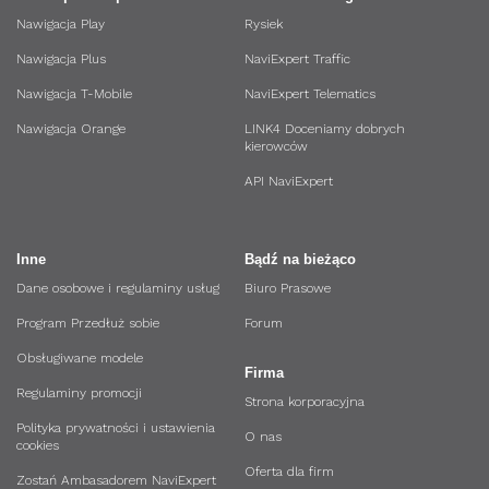
Nawigacja Play
Rysiek
Nawigacja Plus
NaviExpert Traffic
Nawigacja T-Mobile
NaviExpert Telematics
Nawigacja Orange
LINK4 Doceniamy dobrych
kierowców
API NaviExpert
Inne
Bądź na bieżąco
Dane osobowe i regulaminy usług
Biuro Prasowe
Program Przedłuż sobie
Forum
Obsługiwane modele
Firma
Regulaminy promocji
Strona korporacyjna
Polityka prywatności i ustawienia
O nas
cookies
Oferta dla firm
Zostań Ambasadorem NaviExpert