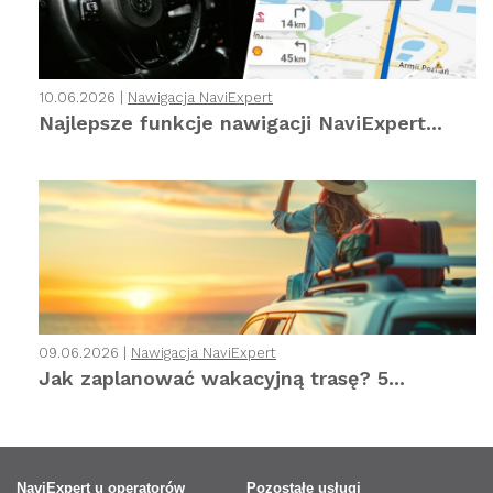
10.06.2026 |
Nawigacja NaviExpert
Najlepsze funkcje nawigacji NaviExpert...
09.06.2026 |
Nawigacja NaviExpert
Jak zaplanować wakacyjną trasę? 5...
NaviExpert u operatorów
Pozostałe usługi