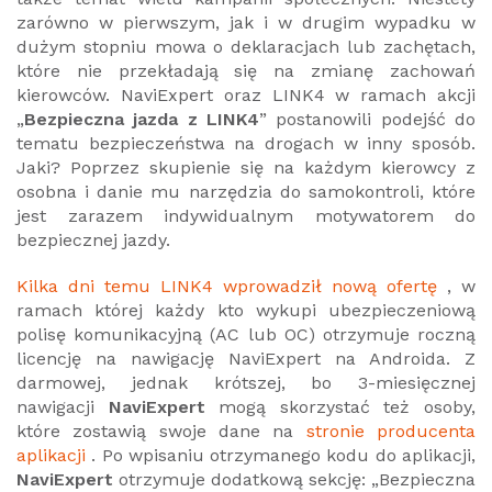
zarówno w pierwszym, jak i w drugim wypadku w
dużym stopniu mowa o deklaracjach lub zachętach,
które nie przekładają się na zmianę zachowań
kierowców. NaviExpert oraz LINK4 w ramach akcji
„
Bezpieczna jazda z LINK4
” postanowili podejść do
tematu bezpieczeństwa na drogach w inny sposób.
Jaki? Poprzez skupienie się na każdym kierowcy z
osobna i danie mu narzędzia do samokontroli, które
jest zarazem indywidualnym motywatorem do
bezpiecznej jazdy.
Kilka dni temu LINK4 wprowadził nową ofertę
, w
ramach której każdy kto wykupi ubezpieczeniową
polisę komunikacyjną (AC lub OC) otrzymuje roczną
licencję na nawigację NaviExpert na Androida. Z
darmowej, jednak krótszej, bo 3-miesięcznej
nawigacji
NaviExpert
mogą skorzystać też osoby,
które zostawią swoje dane na
stronie producenta
aplikacji
. Po wpisaniu otrzymanego kodu do aplikacji,
NaviExpert
otrzymuje dodatkową sekcję: „Bezpieczna