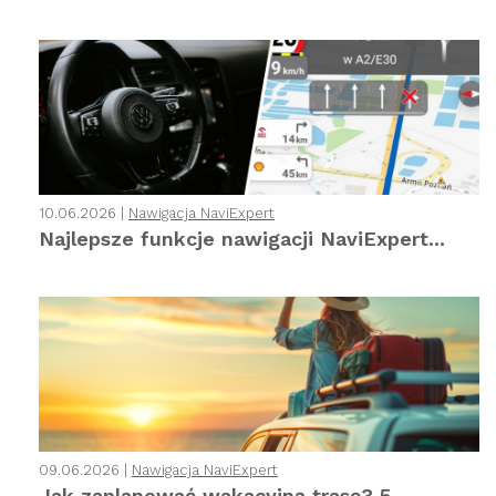
10.06.2026 |
Nawigacja NaviExpert
Najlepsze funkcje nawigacji NaviExpert...
09.06.2026 |
Nawigacja NaviExpert
Jak zaplanować wakacyjną trasę? 5...