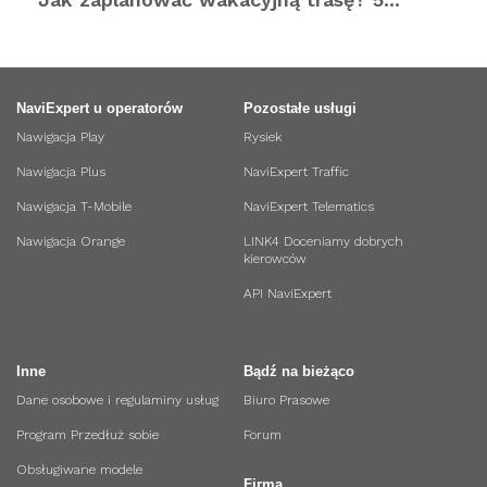
NaviExpert u operatorów
Pozostałe usługi
Nawigacja Play
Rysiek
Nawigacja Plus
NaviExpert Traffic
Nawigacja T-Mobile
NaviExpert Telematics
Nawigacja Orange
LINK4 Doceniamy dobrych
kierowców
API NaviExpert
Inne
Bądź na bieżąco
Dane osobowe i regulaminy usług
Biuro Prasowe
Program Przedłuż sobie
Forum
Obsługiwane modele
Firma