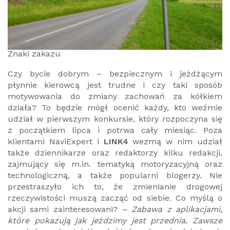
Znaki zakazu
Czy bycie dobrym – bezpiecznym i jeżdżącym
płynnie kierowcą jest trudne i czy taki sposób
motywowania do zmiany zachowań za kółkiem
działa? To będzie mógł ocenić każdy, kto weźmie
udział w pierwszym konkursie, który rozpoczyna się
z początkiem lipca i potrwa cały miesiąc. Poza
klientami NaviExpert i
LINK4
wezmą w nim udział
także dziennikarze oraz redaktorzy kilku redakcji,
zajmujący się m.in. tematyką motoryzacyjną oraz
technologiczną, a także popularni blogerzy. Nie
przestraszyło ich to, że zmienianie drogowej
rzeczywistości muszą zacząć od siebie. Co myślą o
akcji sami zainteresowani?
– Zabawa z aplikacjami,
które pokazują jak jeździmy jest przednia. Zawsze