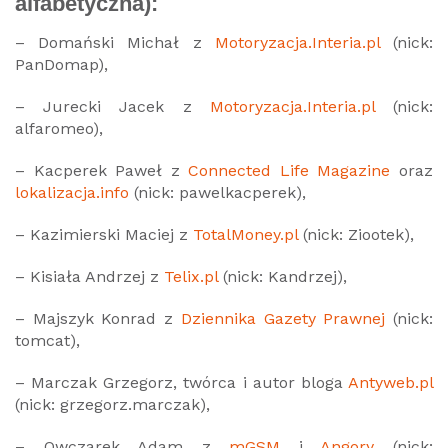
alfabetyczna):
– Domański Michał z
Motoryzacja.Interia.pl
(nick:
PanDomap),
– Jurecki Jacek z
Motoryzacja.Interia.pl
(nick:
alfaromeo),
– Kacperek Paweł z
Connected Life Magazine
oraz
lokalizacja.info
(nick: pawelkacperek),
– Kazimierski Maciej z
TotalMoney.pl
(nick: Ziootek),
– Kisiała Andrzej z
Telix.pl
(nick: Kandrzej),
– Majszyk Konrad z
Dziennika Gazety Prawnej
(nick:
tomcat),
– Marczak Grzegorz, twórca i autor bloga
Antyweb.pl
(nick: grzegorz.marczak),
– Owczarek Adam z
mGSM
i
Angory
(nick: