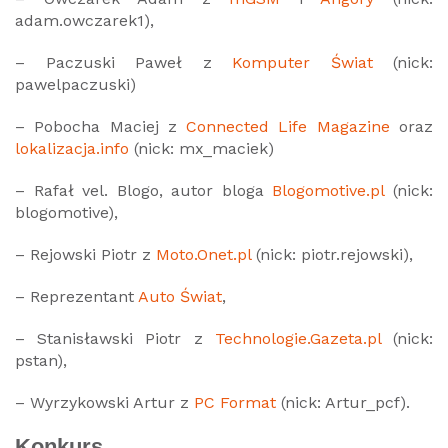
adam.owczarek1),
– Paczuski Paweł z
Komputer Świat
(nick:
pawelpaczuski)
– Pobocha Maciej z
Connected Life Magazine
oraz
lokalizacja.info
(nick: mx_maciek)
– Rafał vel. Blogo, autor bloga
Blogomotive.pl
(nick:
blogomotive),
– Rejowski Piotr z
Moto.Onet.pl
(nick: piotr.rejowski),
– Reprezentant
Auto Świat
,
– Stanisławski Piotr z
Technologie.Gazeta.pl
(nick:
pstan),
– Wyrzykowski Artur z
PC Format
(nick: Artur_pcf).
Konkurs