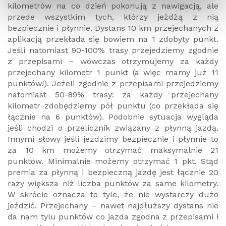
kilometrów na co dzień pokonują z nawigacją, ale
przede wszystkim tych, którzy jeżdżą z nią
bezpiecznie i płynnie. Dystans 10 km przejechanych z
aplikacją przekłada się bowiem na 1 zdobyty punkt.
Jeśli natomiast 90-100% trasy przejedziemy zgodnie
z przepisami – wówczas otrzymujemy za każdy
przejechany kilometr 1 punkt (a więc mamy już 11
punktów!). Jeżeli zgodnie z przepisami przejedziemy
natomiast 50-89% trasy: za każdy przejechany
kilometr zdobędziemy pół punktu (co przekłada się
łącznie na 6 punktów). Podobnie sytuacja wygląda
jeśli chodzi o przelicznik związany z płynną jazdą.
Innymi słowy jeśli jeździmy bezpiecznie i płynnie to
za 10 km możemy otrzymać maksymalnie 21
punktów. Minimalnie możemy otrzymać 1 pkt. Stąd
premia za płynną i bezpieczną jazdę jest łącznie 20
razy większa niż liczba punktów za same kilometry.
W skrócie oznacza to tyle, że nie wystarczy dużo
jeździć. Przejechany – nawet najdłuższy dystans nie
da nam tylu punktów co jazda zgodna z przepisami i