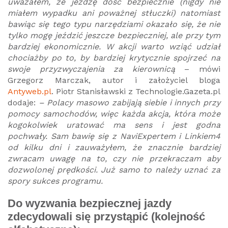
uważałem, że jeżdżę dość bezpiecznie (nigdy nie
miałem wypadku ani poważnej stłuczki) natomiast
bawiąc się tego typu narzędziami okazało się, że nie
tylko mogę jeździć jeszcze bezpieczniej, ale przy tym
bardziej ekonomicznie. W akcji warto wziąć udział
chociażby po to, by bardziej krytycznie spojrzeć na
swoje przyzwyczajenia za kierownicą
– mówi
Grzegorz Marczak, autor i założyciel bloga
Antyweb.pl
. Piotr Stanisławski z Technologie.Gazeta.pl
dodaje:
– Polacy masowo zabijają siebie i innych przy
pomocy samochodów, więc każda akcja, która może
kogokolwiek uratować ma sens i jest godna
pochwały. Sam bawię się z NaviExpertem i Linkiem4
od kilku dni i zauważyłem, że znacznie bardziej
zwracam uwagę na to, czy nie przekraczam aby
dozwolonej prędkości. Już samo to należy uznać za
spory sukces programu.
Do wyzwania bezpiecznej jazdy
zdecydowali się przystąpić (kolejność