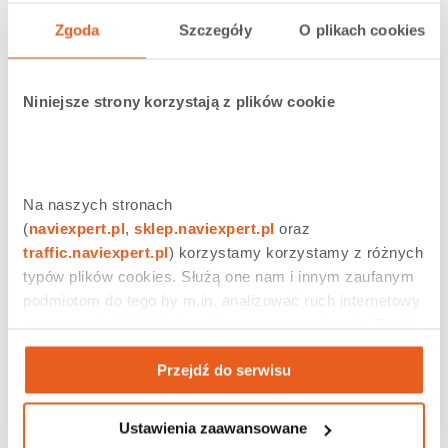
Ocena budowy sieci dróg w Polsce mimo to nie jest
Zgoda
Szczegóły
O plikach cookies
prosta i zależy od poziomu optymizmu oceniającego.
Można więc uznać, że szklanka jest do połowy pełna,
choć w przypadku autostrad i dróg szybkiego ruchu
bardziej prawdziwe jest napisać, że jest w połowie
Niniejsze strony korzystają z plików cookie
pusta
Udostępnij
0
Tweetnij
1
Na naszych stronach 
Udostępnij
0
(
naviexpert.pl
, 
sklep.naviexpert.pl
 oraz 
traffic.naviexpert.pl
) korzystamy korzystamy z różnych 
typów plików cookies. Służą one nam i innym zaufanym 
podmiotom do tego by m.in. analizować ruch internetowy 
czy prowadzić działania reklamowe na podstawie Twojej 
aktywności na naszych stronach internetowych. Więcej 
Przejdź do serwisu
informacji znajdziesz w naszej 
polityce prywatności
.
Ustawienia zaawansowane