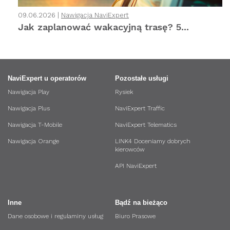
09.06.2026 |
Nawigacja NaviExpert
Jak zaplanować wakacyjną trasę? 5...
NaviExpert u operatorów
Pozostałe usługi
Nawigacja Play
Rysiek
Nawigacja Plus
NaviExpert Traffic
Nawigacja T-Mobile
NaviExpert Telematics
Nawigacja Orange
LINK4 Doceniamy dobrych
kierowców
API NaviExpert
Inne
Bądź na bieżąco
Dane osobowe i regulaminy usług
Biuro Prasowe