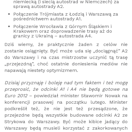
niemiecką (i siecią autostrad w Niemczech) za
sprawą autostrady A2.
Połączenie Trójmiasta z Łodzią i Warszawą za
pośrednictwem autostrady A1.
Połączenie Wrocławia z Górnym Śląskiem i
Krakowem oraz doprowadzenie trasy aż do
granicy z Ukrainą – autostrada A4.
Dziś wiemy, że praktycznie żaden z celów nie
zostanie osiągnięty. Być może uda się „dociągnąć” A2
do Warszawy i na czas mistrzostw uczynić tą trasę
„przejezdną”, choć ostatnie doniesienia mediów nie
napawają niestety optymizmem.
Dzisiaj przyznaję i boleję nad tym faktem i też mogę
przeprosić, że odcinki A1 i A4 nie będą gotowe na
Euro 2012
– powiedział minister Sławomir Nowak na
konferencji prasowej na początku lutego. Minister
podkreślił też, że nie jest też przesądzone, że
przejezdne będą wszystkie budowane odcinki A2 ze
Strykowa do Warszawy. Być może kibice jadący do
Warszawy będą musieli korzystać z zakorkowanych