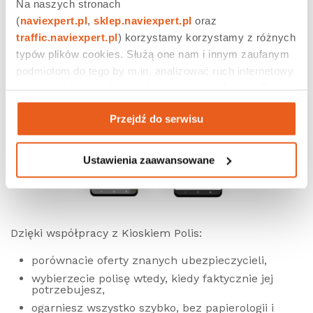
Na naszych stronach 
realizowanego we współpracy z LINK4 – aplikacja
(
naviexpert.pl
, 
sklep.naviexpert.pl
 oraz 
nie bierze pod uwagę stylu jazdy kierowców
traffic.naviexpert.pl
) korzystamy korzystamy z różnych 
korzystających z
NaviExpert.
typów plików cookies. Służą one nam i innym zaufanym 
podmiotom do tego by m.in. analizować ruch internetowy 
czy prowadzić działania reklamowe na podstawie Twojej 
aktywności na naszych stronach internetowych. Więcej 
Przejdź do serwisu
informacji znajdziesz w naszej 
polityce prywatności
.
Ustawienia zaawansowane
Dzięki współpracy z Kioskiem Polis:
porównacie oferty znanych ubezpieczycieli,
wybierzecie polisę wtedy, kiedy faktycznie jej
potrzebujesz,
ogarniesz wszystko szybko, bez papierologii i