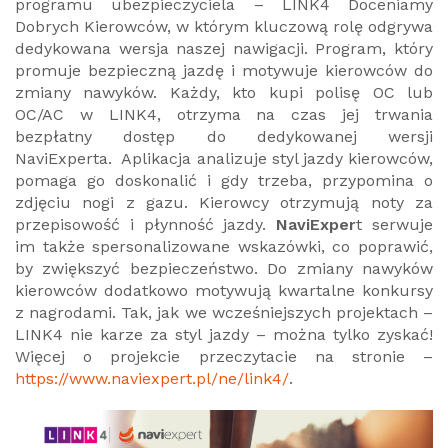
programu ubezpieczyciela – LINK4 Doceniamy
Dobrych Kierowców, w którym kluczową rolę odgrywa
dedykowana wersja naszej nawigacji. Program, który
promuje bezpieczną jazdę i motywuje kierowców do
zmiany nawyków. Każdy, kto kupi polisę OC lub
OC/AC w LINK4, otrzyma na czas jej trwania
bezpłatny dostęp do dedykowanej wersji
NaviExperta. Aplikacja analizuje styl jazdy kierowców,
pomaga go doskonalić i gdy trzeba, przypomina o
zdjęciu nogi z gazu. Kierowcy otrzymują noty za
przepisowość i płynność jazdy.
NaviExper
t serwuje
im także spersonalizowane wskazówki, co poprawić,
by zwiększyć bezpieczeństwo. Do zmiany nawyków
kierowców dodatkowo motywują kwartalne konkursy
z nagrodami. Tak, jak we wcześniejszych projektach –
LINK4 nie karze za styl jazdy – można tylko zyskać!
Więcej o projekcie przeczytacie na stronie –
https://www.naviexpert.pl/ne/link4/
.