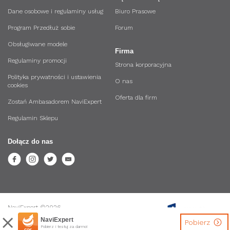
Dane osobowe i regulaminy usług
Biuro Prasowe
Program Przedłuż sobie
Forum
Obsługiwane modele
Firma
Regulaminy promocji
Strona korporacyjna
Polityka prywatności i ustawienia
O nas
cookies
Oferta dla firm
Zostań Ambasadorem NaviExpert
Regulamin Sklepu
Dołącz do nas
NaviExpert ©2026.
Wszystkie prawa zastrzeżone.
NaviExpert
Pobierz
Pobierz i testuj za darmo!