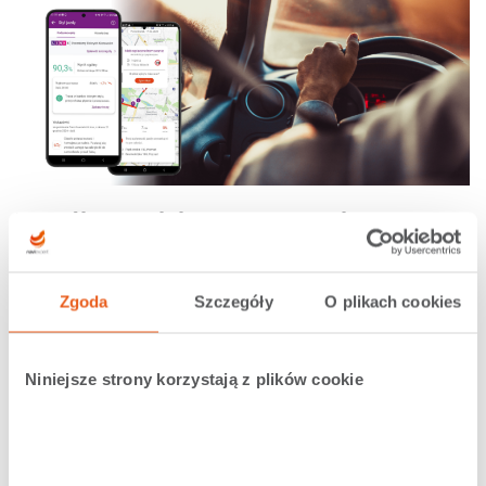
Wspólny projekt z LINK4 to nie
wszystko!
W ogólnie dostępnej wersji
NaviExperta
na Androida
Zgoda
Szczegóły
O plikach cookies
uruchomiliśmy zakładkę
Ubezpieczenia.
To z kolei
efekt współpracy z Kioskiem Polis.
NaviExpert
już nie
tylko przypomina o kończącej się polisie (zakładka
Niniejsze strony korzystają z plików cookie
Mój pojazd
), ale pozwala szybko i wygodnie
porównać
i za pośrednictwem Kiosku Polis kupić
OC, AC,
Assistance czy ubezpieczenie turystyczne
.. To
ostatnie szczególnie przydatne podczas trwających
ferii! Co ważne – w odróżnieniu od projektu