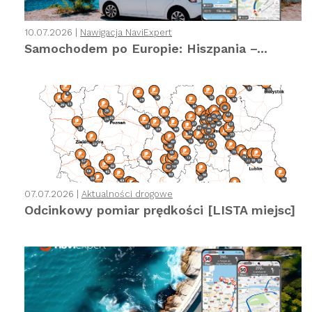
10.07.2026 |
Nawigacja NaviExpert
Samochodem po Europie: Hiszpania –...
07.07.2026 |
Aktualności drogowe
Odcinkowy pomiar prędkości [LISTA miejsc]