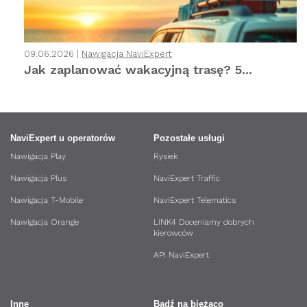
09.06.2026 |
Nawigacja NaviExpert
Jak zaplanować wakacyjną trasę? 5...
NaviExpert u operatorów
Pozostałe usługi
Nawigacja Play
Rysiek
Nawigacja Plus
NaviExpert Traffic
Nawigacja T-Mobile
NaviExpert Telematics
Nawigacja Orange
LINK4 Doceniamy dobrych
kierowców
API NaviExpert
Inne
Bądź na bieżąco