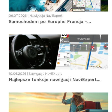
06.07.2026 |
Nawigacja NaviExpert
Samochodem po Europie: Francja –...
10.06.2026 |
Nawigacja NaviExpert
Najlepsze funkcje nawigacji NaviExpert...