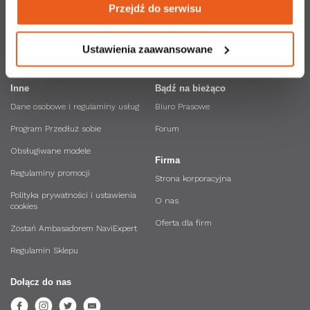
Nawigacja Orange
LINK4 Doceniamy dobrych
Przejdź do serwisu
informacji znajdziesz w naszej 
polityce prywatności
.
kierowców
API NaviExpert
Ustawienia zaawansowane
Inne
Bądź na bieżąco
Dane osobowe i regulaminy usług
Biuro Prasowe
Program Przedłuż sobie
Forum
Obsługiwane modele
Firma
Regulaminy promocji
Strona korporacyjna
Polityka prywatności i ustawienia
O nas
cookies
Oferta dla firm
Zostań Ambasadorem NaviExpert
Regulamin Sklepu
Dołącz do nas