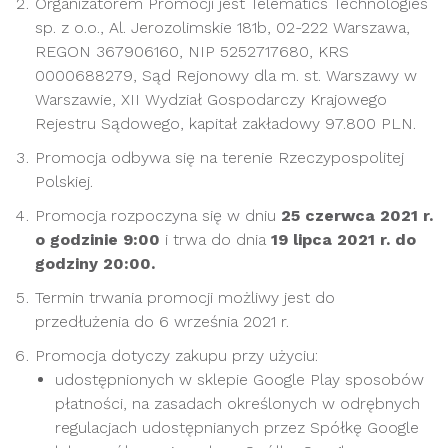
Organizatorem Promocji jest Telematics Technologies
sp. z o.o., Al. Jerozolimskie 181b, 02-222 Warszawa,
REGON 367906160, NIP 5252717680, KRS
0000688279, Sąd Rejonowy dla m. st. Warszawy w
Warszawie, XII Wydział Gospodarczy Krajowego
Rejestru Sądowego, kapitał zakładowy 97.800 PLN.
Promocja odbywa się na terenie Rzeczypospolitej
Polskiej.
Promocja rozpoczyna się w dniu
25 czerwca 2021 r.
o godzinie 9:00
i trwa do dnia
19 lipca 2021 r. do
godziny 20:00.
Termin trwania promocji możliwy jest do
przedłużenia do 6 września 2021 r.
Promocja dotyczy zakupu przy użyciu:
udostępnionych w sklepie Google Play sposobów
płatności, na zasadach określonych w odrębnych
regulacjach udostępnianych przez Spółkę Google