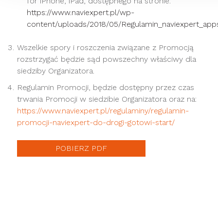
for iPhone, iPad, dostępnego na stronie:
https://www.naviexpert.pl/wp-
content/uploads/2018/05/Regulamin_naviexpert_app
Wszelkie spory i roszczenia związane z Promocją
rozstrzygać będzie sąd powszechny właściwy dla
siedziby Organizatora.
Regulamin Promocji, będzie dostępny przez czas
trwania Promocji w siedzibie Organizatora oraz na:
https://www.naviexpert.pl/regulaminy/regulamin-
promocji-naviexpert-do-drogi-gotowi-start/
POBIERZ PDF