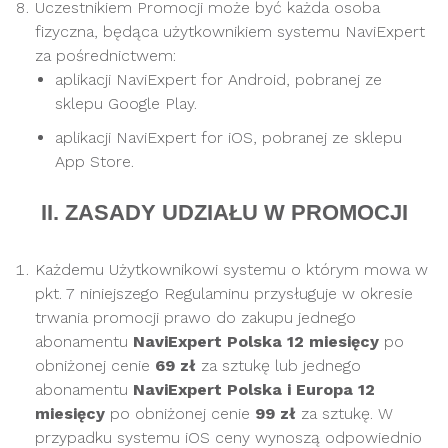
Uczestnikiem Promocji może być każda osoba
fizyczna, będąca użytkownikiem systemu NaviExpert
za pośrednictwem:
aplikacji NaviExpert for Android, pobranej ze
sklepu Google Play.
aplikacji NaviExpert for iOS, pobranej ze sklepu
App Store.
II. ZASADY UDZIAŁU W PROMOCJI
Każdemu Użytkownikowi systemu o którym mowa w
pkt. 7 niniejszego Regulaminu przysługuje w okresie
trwania promocji prawo do zakupu jednego
abonamentu
NaviExpert Polska 12 miesięcy
po
obniżonej cenie
69 zł
za sztukę lub jednego
abonamentu
NaviExpert Polska i Europa 12
miesięcy
po obniżonej cenie
99 zł
za sztukę. W
przypadku systemu iOS ceny wynoszą odpowiednio