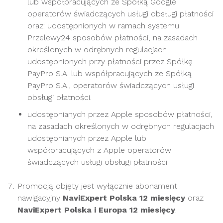
lub współpracujących ze Spółką Google
operatorów świadczących usługi obsługi płatności
oraz: udostępnionych w ramach systemu
Przelewy24 sposobów płatności, na zasadach
określonych w odrębnych regulacjach
udostępnionych przy płatności przez Spółkę
PayPro S.A. lub współpracujących ze Spółką
PayPro S.A., operatorów świadczących usługi
obsługi płatności.
udostępnianych przez Apple sposobów płatności,
na zasadach określonych w odrębnych regulacjach
udostępnianych przez Apple lub
współpracujących z Apple operatorów
świadczących usługi obsługi płatności
Promocją objęty jest wyłącznie abonament
nawigacyjny
NaviExpert Polska 12 miesięcy
oraz
NaviExpert Polska i Europa 12 miesięcy
.