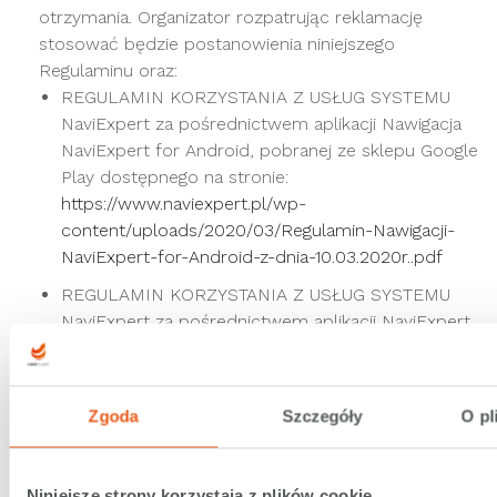
otrzymania. Organizator rozpatrując reklamację
stosować będzie postanowienia niniejszego
Regulaminu oraz:
REGULAMIN KORZYSTANIA Z USŁUG SYSTEMU
NaviExpert za pośrednictwem aplikacji Nawigacja
NaviExpert for Android, pobranej ze sklepu Google
Play dostępnego na stronie:
https://www.naviexpert.pl/wp-
content/uploads/2020/03/Regulamin-Nawigacji-
NaviExpert-for-Android-z-dnia-10.03.2020r..pdf
REGULAMIN KORZYSTANIA Z USŁUG SYSTEMU
NaviExpert za pośrednictwem aplikacji NaviExpert
for iPhone, iPad, dostępny na stronie:
https://www.naviexpert.pl/wp-
content/uploads/2018/05/Regulamin_naviexpert_app
Zgoda
Szczegóły
O pl
O decyzji Organizatora Użytkownik zostanie
powiadomiony emailem (o ile będzie podany) albo
Niniejsze strony korzystają z plików cookie