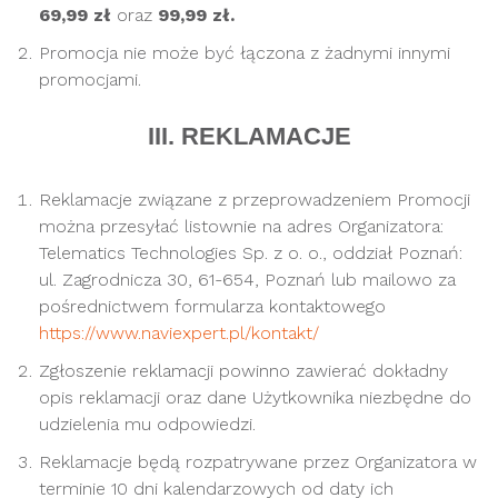
69,99 zł
oraz
99,99 zł.
Promocja nie może być łączona z żadnymi innymi
promocjami.
III. REKLAMACJE
Reklamacje związane z przeprowadzeniem Promocji
można przesyłać listownie na adres Organizatora:
Telematics Technologies Sp. z o. o., oddział Poznań:
ul. Zagrodnicza 30, 61-654, Poznań lub mailowo za
pośrednictwem formularza kontaktowego
https://www.naviexpert.pl/kontakt/
Zgłoszenie reklamacji powinno zawierać dokładny
opis reklamacji oraz dane Użytkownika niezbędne do
udzielenia mu odpowiedzi.
Reklamacje będą rozpatrywane przez Organizatora w
terminie 10 dni kalendarzowych od daty ich