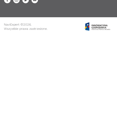
NaviExpert ©2026.
Wszystkie prawa zastrzeżone.