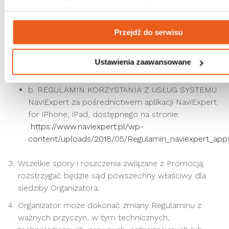
informacji znajdziesz w naszej 
polityce prywatności
.
NaviExpert za pośrednictwem aplikacji Nawigacja
NaviExpert for Android pobranej ze sklepu Google
Przejdź do serwisu
Play dostępnego na stronie:
https://www.naviexpert.pl/wp-
content/uploads/2020/03/Regulamin-Nawigacji-
Ustawienia zaawansowane
NaviExpert-for-Android-z-dnia-10.03.2020r..pdf
b. REGULAMIN KORZYSTANIA Z USŁUG SYSTEMU
NaviExpert za pośrednictwem aplikacji NaviExpert
for iPhone, iPad, dostępnego na stronie:
https://www.naviexpert.pl/wp-
content/uploads/2018/05/Regulamin_naviexpert_app
Wszelkie spory i roszczenia związane z Promocją
rozstrzygać będzie sąd powszechny właściwy dla
siedziby Organizatora.
Organizator może dokonać zmiany Regulaminu z
ważnych przyczyn, w tym technicznych,