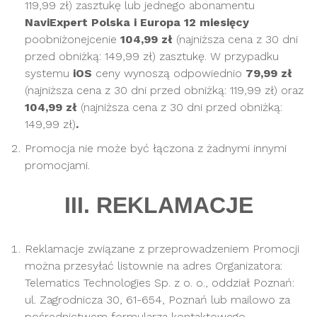
119,99 zł) zasztukę lub jednego abonamentu
NaviExpert Polska i Europa 12 miesięcy
poobniżonejcenie
104,99 zł
(najniższa cena z 30 dni
przed obniżką: 149,99 zł) zasztukę. W przypadku
systemu
iOS
ceny wynoszą odpowiednio
79,99 zł
(najniższa cena z 30 dni przed obniżką: 119,99 zł) oraz
104,99 zł
(najniższa cena z 30 dni przed obniżką:
149,99 zł)
.
Promocja nie może być łączona z żadnymi innymi
promocjami.
III. REKLAMACJE
Reklamacje związane z przeprowadzeniem Promocji
można przesyłać listownie na adres Organizatora:
Telematics Technologies Sp. z o. o., oddział Poznań:
ul. Zagrodnicza 30, 61-654, Poznań lub mailowo za
pośrednictwem formularza kontaktowego