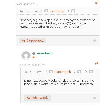
sie 09, 2022 8:21 am
Odpowiedź
marekwar
Odezwij się do wsparcia, skoro byłeś testerem
też powinieneś dostać, każdy(?) co z alfa
jeździł, dostał 2 miesiące navi ekstra :).
Odpowiedz
marekwar
sie 09, 2022 8:44 am
Odpowiedź
hardtmuth
Dzięki za odpowiedź. Chyba o te 2 m-ce nie
będę się awanturował mimo braku krawata.
Odpowiedz