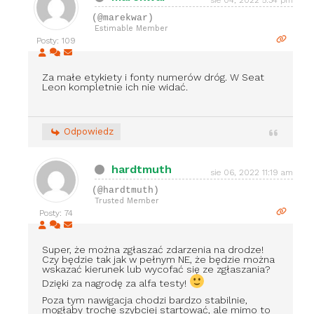
(@marekwar)
Estimable Member
Posty: 109
Za małe etykiety i fonty numerów dróg. W Seat
Leon kompletnie ich nie widać.
Odpowiedz
hardtmuth
sie 06, 2022 11:19 am
(@hardtmuth)
Trusted Member
Posty: 74
Super, że można zgłaszać zdarzenia na drodze!
Czy będzie tak jak w pełnym NE, że będzie można
wskazać kierunek lub wycofać się ze zgłaszania?
Dzięki za nagrodę za alfa testy!
Poza tym nawigacja chodzi bardzo stabilnie,
mogłaby trochę szybciej startować, ale mimo to