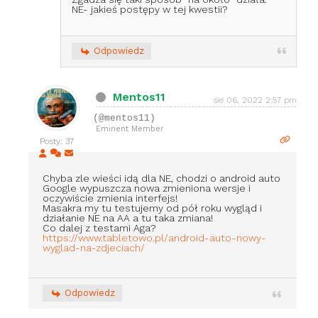
NE- jakieś postępy w tej kwestii?
Odpowiedz
Mentos11
sie 06, 2022 2:57 pm
(@mentos11)
Eminent Member
Posty: 37
Chyba zle wieści idą dla NE, chodzi o android auto
Google wypuszcza nowa zmieniona wersje i
oczywiście zmienia interfejs!
Masakra my tu testujemy od pół roku wygląd i
działanie NE na AA a tu taka zmiana!
Co dalej z testami Aga?
https://www.tabletowo.pl/android-auto-nowy-
wyglad-na-zdjeciach/
Odpowiedz