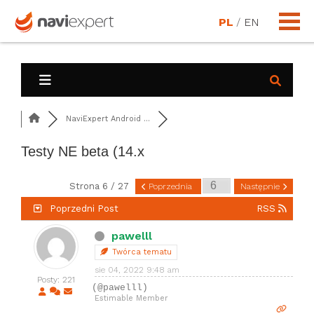
PL
/
EN
NaviExpert Android ...
Testy NE beta (14.x
Strona 6 / 27
Poprzednia
Następnie
Poprzedni Post
RSS
pawelll
Twórca tematu
sie 04, 2022 9:48 am
Posty: 221
(@pawelll)
Estimable Member