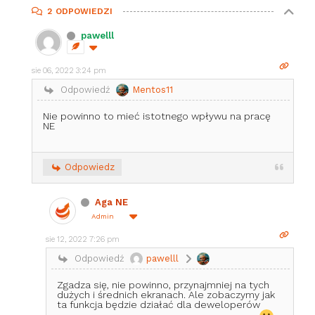
2
ODPOWIEDZI
pawelll
sie 06, 2022 3:24 pm
Odpowiedź
Mentos11
Nie powinno to mieć istotnego wpływu na pracę
NE
Odpowiedz
Aga NE
Admin
sie 12, 2022 7:26 pm
Odpowiedź
pawelll
Zgadza się, nie powinno, przynajmniej na tych
dużych i średnich ekranach. Ale zobaczymy jak
ta funkcja będzie działać dla deweloperów