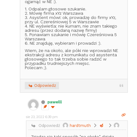
ogarnąć w NE :).
1. Odpalam głosowe szukanie.
2. Mówię firma xYz Warszawa
3. Asystent mówi: ok, prowadzę do firmy xYz,
przy ul. Czereśniowej 5 w Warszawie
4. NE wyświetla: nie kumam, nie znam takiego
adresu (przez dodaną nazwę firmy)
5. Ponawiam szukanie i mówię Czereśniowa 5
Warszawa
6. NE znajduję, wybieram i prowadzi :).
Wiem, że na około, ale póki nie wprowadzi NE
ekstrakcji adresu z komunikatu od asystenta
głosowego to tak trzeba sobie radzić w
przypadku trudniejszych miejsc.
Polecam ;).
Odpowiedz
pawelll
sie 23, 2022 6:39 pm
Odpowiedź
hardtmuth
Zgadza się taki sposób "na około" działa.