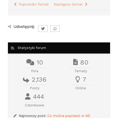
Poprzedni Temat
Następny temat
Udostępnij:
Statystyki forum
10
80
Fora
Tematy
2,136
7
Posty
Online
444
Członkowie
Najnowszy post:
Co można poprawić w NE