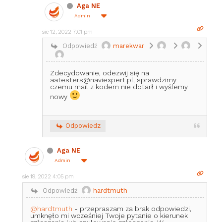
Aga NE
Admin
sie 12, 2022 7:01 pm
Odpowiedź
marekwar
Zdecydowanie, odezwij się na
aatesters@naviexpert.pl, sprawdzimy
czemu mail z kodem nie dotarł i wyślemy
nowy
Odpowiedz
Aga NE
Admin
sie 19, 2022 4:05 pm
Odpowiedź
hardtmuth
@hardtmuth
- przepraszam za brak odpowiedzi,
umknęło mi wcześniej Twoje pytanie o kierunek