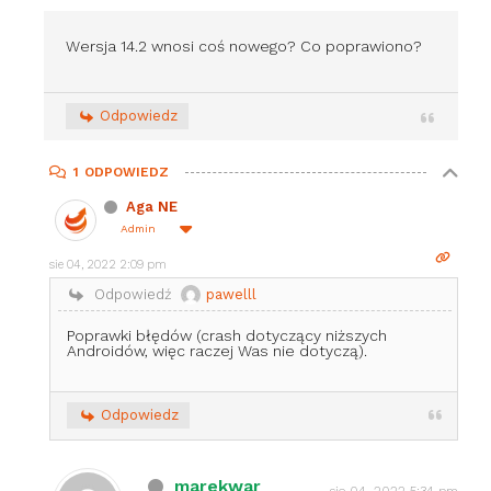
Wersja 14.2 wnosi coś nowego? Co poprawiono?
Odpowiedz
1
ODPOWIEDZ
Aga NE
Admin
sie 04, 2022 2:09 pm
Odpowiedź
pawelll
Poprawki błędów (crash dotyczący niższych
Androidów, więc raczej Was nie dotyczą).
Odpowiedz
marekwar
sie 04, 2022 5:34 pm