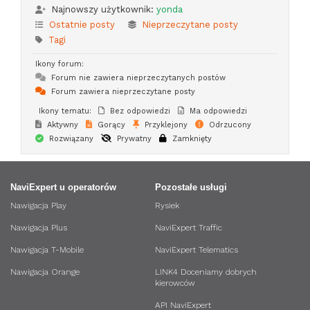
Najnowszy użytkownik:
yonda
Ostatnie posty
Nieprzeczytane posty
Tagi
Ikony forum:
Forum nie zawiera nieprzeczytanych postów
Forum zawiera nieprzeczytane posty
Ikony tematu:
Bez odpowiedzi
Ma odpowiedzi
Aktywny
Gorący
Przyklejony
Odrzucony
Rozwiązany
Prywatny
Zamknięty
NaviExpert u operatorów
Pozostałe usługi
Nawigacja Play
Rysiek
Nawigacja Plus
NaviExpert Traffic
Nawigacja T-Mobile
NaviExpert Telematics
Nawigacja Orange
LINK4 Doceniamy dobrych
kierowców
API NaviExpert