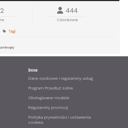
2
444
ine
Członkowie
Tagi
amknięty
Inne
Dane osobowe i regulaminy usług
Program Przedłuż sobie
Obsługiwane modele
Regulaminy promocji
Polityka prywatności i ustawienia
cookies