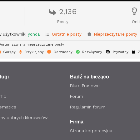
2,136
Posty
Onl
 użytkownik:
yonda
Ostatnie posty
Nieprzeczytane posty
orum zawiera nieprzeczytane posty
Gorący
Przyklejony
Odrzucony
Rozwiązany
Prywatny
Z
ługi
Bądź na bieżąco
Biuro Prasowe
fic
Forum
lematics
Regulamin forum
my dobrych kierowców
Firma
Strona korporacyjna